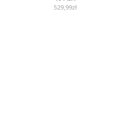
529,99
zł