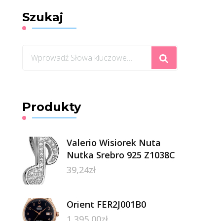
Szukaj
Szukasz
czegoś?
Produkty
Valerio Wisiorek Nuta
Nutka Srebro 925 Z1038C
39,24
zł
Orient FER2J001B0
1 395,00
zł