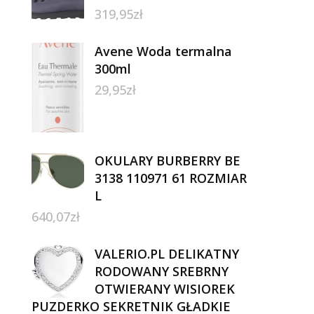
319,95
zł
Avene Woda termalna
300ml
29,95
zł
OKULARY BURBERRY BE
3138 110971 61 ROZMIAR
L
640,07
zł
VALERIO.PL DELIKATNY
RODOWANY SREBRNY
OTWIERANY WISIOREK
PUZDERKO SEKRETNIK GŁADKIE