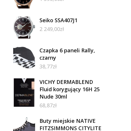
Seiko SSA407J1
2 249,00
zł
Czapka 6 paneli Rally,
czarny
38,77
zł
VICHY DERMABLEND
Fluid korygujący 16H 25
Nude 30ml
68,87
zł
Buty miejskie NATIVE
FITZSIMMONS CITYLITE