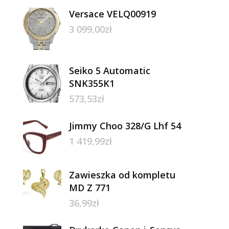
Versace VELQ00919
3 099,00
zł
Seiko 5 Automatic
SNK355K1
573,53
zł
Jimmy Choo 328/G Lhf 54
1 419,99
zł
Zawieszka od kompletu
MD Z 771
36,99
zł