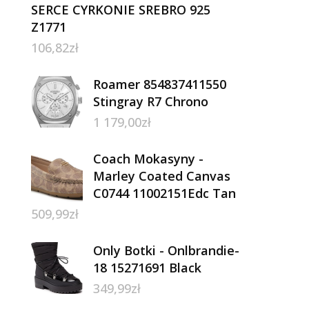
SERCE CYRKONIE SREBRO 925
Z1771
106,82
zł
Roamer 854837411550
Stingray R7 Chrono
1 179,00
zł
Coach Mokasyny -
Marley Coated Canvas
C0744 11002151Edc Tan
509,99
zł
Only Botki - Onlbrandie-
18 15271691 Black
349,99
zł