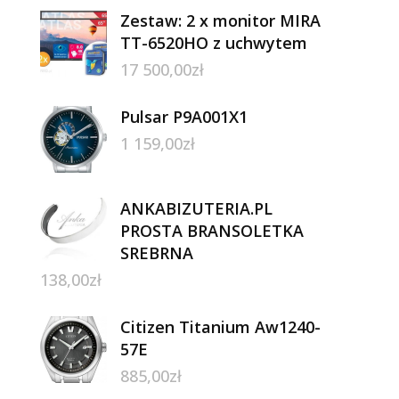
Zestaw: 2 x monitor MIRA
TT-6520HO z uchwytem
17 500,00
zł
Pulsar P9A001X1
1 159,00
zł
ANKABIZUTERIA.PL
PROSTA BRANSOLETKA
SREBRNA
138,00
zł
Citizen Titanium Aw1240-
57E
885,00
zł