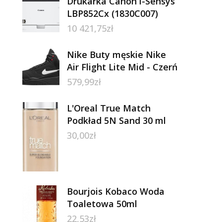
Drukarka Canon i-Sensys
LBP852Cx (1830C007)
10 421,75
zł
Nike Buty męskie Nike
Air Flight Lite Mid - Czerń
579,99
zł
L'Oreal True Match
Podkład 5N Sand 30 ml
30,00
zł
Bourjois Kobaco Woda
Toaletowa 50ml
22,53
zł