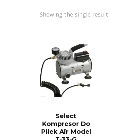
Showing the single result
Select
Kompresor Do
Piłek Air Model
T-33-G