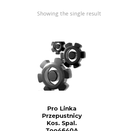
Showing the single result
Pro Linka
Przepustnicy
Kos. Spal.
Too4640A