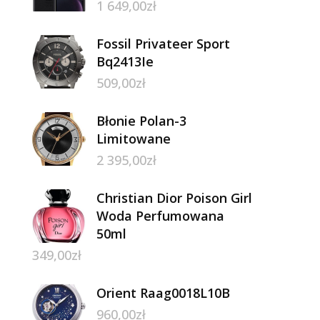
1 649,00
zł
Fossil Privateer Sport
Bq2413Ie
509,00
zł
Błonie Polan-3
Limitowane
2 395,00
zł
Christian Dior Poison Girl
Woda Perfumowana
50ml
349,00
zł
Orient Raag0018L10B
960,00
zł