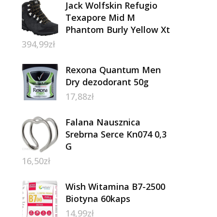
Jack Wolfskin Refugio
Texapore Mid M
Phantom Burly Yellow Xt
394,99
zł
Rexona Quantum Men
Dry dezodorant 50g
17,88
zł
Falana Nausznica
Srebrna Serce Kn074 0,3
G
16,50
zł
Wish Witamina B7-2500
Biotyna 60kaps
14,99
zł