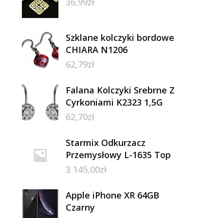
36,99
zł
Szklane kolczyki bordowe
CHIARA N1206
62,79
zł
Falana Kolczyki Srebrne Z
Cyrkoniami K2323 1,5G
62,70
zł
Starmix Odkurzacz
Przemysłowy L-1635 Top
3 145,00
zł
Apple iPhone XR 64GB
Czarny