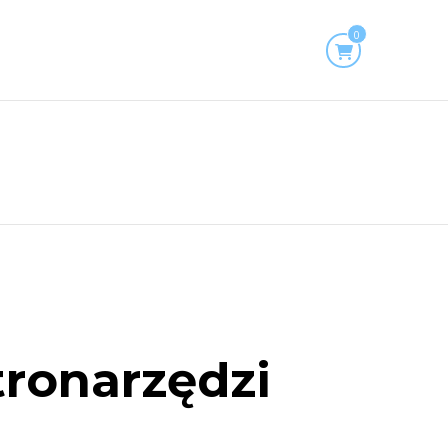
0
tronarzędzi