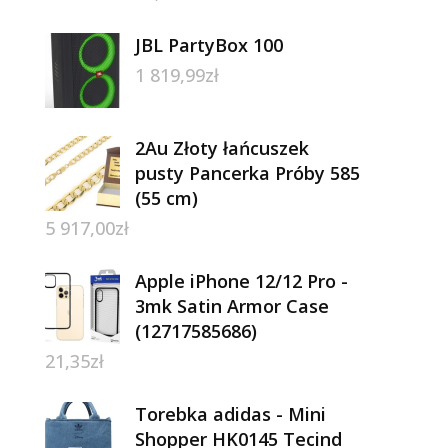
JBL PartyBox 100
1 819,99
zł
2Au Złoty łańcuszek
pusty Pancerka Próby 585
(55 cm)
5 917,00
zł
Apple iPhone 12/12 Pro -
3mk Satin Armor Case
(12717585686)
21,35
zł
Torebka adidas - Mini
Shopper HK0145 Tecind