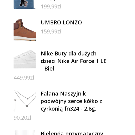
199,99
zł
UMBRO LONZO
159,99
zł
Nike Buty dla dużych
dzieci Nike Air Force 1 LE
- Biel
449,99
zł
Falana Naszyjnik
podwójny serce kółko z
cyrkonią fn324 - 2,8g.
90,20
zł
Bielenda enzymatyczny