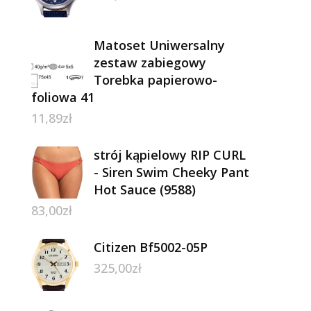
Matoset Uniwersalny
zestaw zabiegowy
Torebka papierowo-
foliowa 41
11,89
zł
strój kąpielowy RIP CURL
- Siren Swim Cheeky Pant
Hot Sauce (9588)
83,00
zł
Citizen Bf5002-05P
325,00
zł