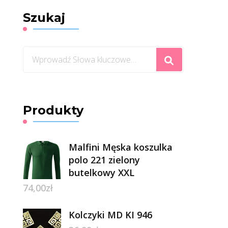
Szukaj
Szukasz
czegoś?
Produkty
Malfini Męska koszulka
polo 221 zielony
butelkowy XXL
74,00
zł
Kolczyki MD KI 946