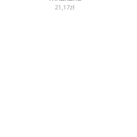
21,17
zł
Too4641A