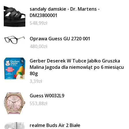
sandały damskie - Dr. Martens -
DM23800001
548,99
zł
Oprawa Guess GU 2720 001
480,00
zł
Gerber Deserek W Tubce Jabłko Gruszka
Malina Jagoda dla niemowląt po 6 miesiącu
80g
3,39
zł
Guess W0032L9
553,88
zł
realme Buds Air 2 Białe