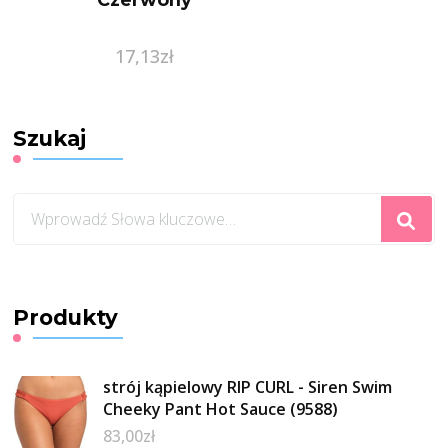
17,13
zł
Szukaj
Szukasz
czegoś?
Produkty
strój kąpielowy RIP CURL - Siren Swim
Cheeky Pant Hot Sauce (9588)
83,00
zł