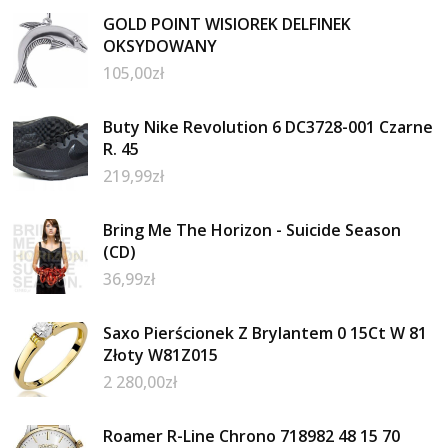
GOLD POINT WISIOREK DELFINEK
OKSYDOWANY
105,00
zł
Buty Nike Revolution 6 DC3728-001 Czarne
R. 45
219,99
zł
Bring Me The Horizon - Suicide Season
(CD)
36,99
zł
Saxo Pierścionek Z Brylantem 0 15Ct W 81
Złoty W81Z015
2 280,00
zł
Roamer R-Line Chrono 718982 48 15 70