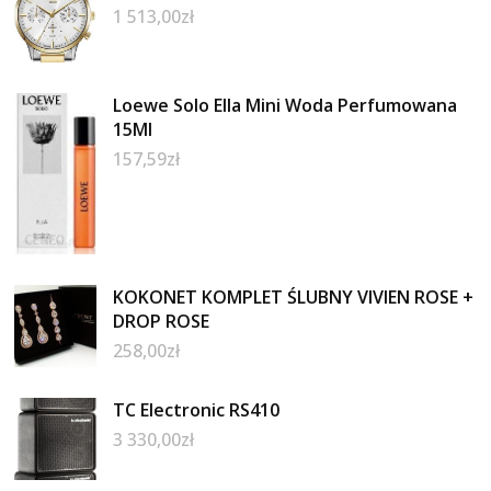
1 513,00
zł
Loewe Solo Ella Mini Woda Perfumowana
15Ml
157,59
zł
KOKONET KOMPLET ŚLUBNY VIVIEN ROSE +
DROP ROSE
258,00
zł
TC Electronic RS410
3 330,00
zł