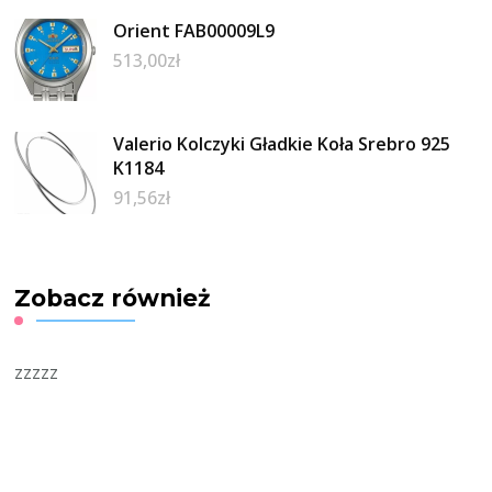
Orient FAB00009L9
513,00
zł
Valerio Kolczyki Gładkie Koła Srebro 925
K1184
91,56
zł
Zobacz również
zzzzz