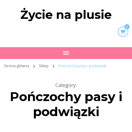
Życie na plusie
0
Strona główna
Sklep
Pończochy pasy i podwiązki
Category
:
Pończochy pasy i
podwiązki