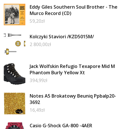
Eddy Giles Southern Soul Brother - The
Murco Record (CD)
59,20
zł
Kolczyki Staviori /KZD5015M/
2 800,00
zł
Jack Wolfskin Refugio Texapore Mid M
Phantom Burly Yellow Xt
394,99
zł
Notes A5 Brokatowy Beuniq Ppbalp20-
3692
16,49
zł
Casio G-Shock GA-800 -4AER