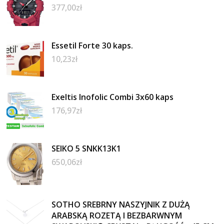
377,00
zł
Essetil Forte 30 kaps.
10,23
zł
Exeltis Inofolic Combi 3x60 kaps
176,97
zł
SEIKO 5 SNKK13K1
650,06
zł
SOTHO SREBRNY NASZYJNIK Z DUŻĄ
ARABSKĄ ROZETĄ I BEZBARWNYM