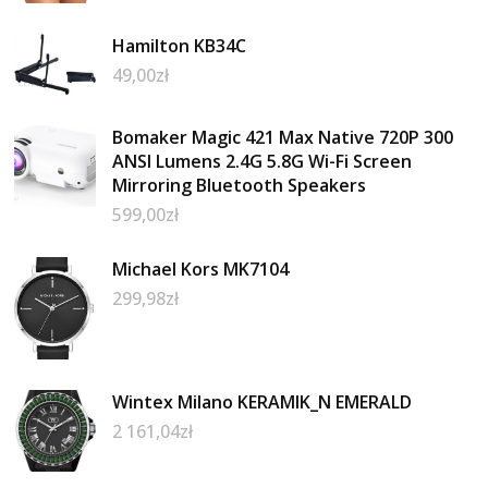
Hamilton KB34C
49,00
zł
Bomaker Magic 421 Max Native 720P 300
ANSI Lumens 2.4G 5.8G Wi-Fi Screen
Mirroring Bluetooth Speakers
599,00
zł
Michael Kors MK7104
299,98
zł
Wintex Milano KERAMIK_N EMERALD
2 161,04
zł