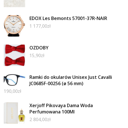
EDOX Les Bemonts 57001-37R-NAIR
1 177,00
zł
OZDOBY
15,90
zł
Ramki do okularów Unisex Just Cavalli
JC0685F-00256 (ø 56 mm)
190,00
zł
Xerjoff Pikovaya Dama Woda
Perfumowana 100Ml
2 804,00
zł