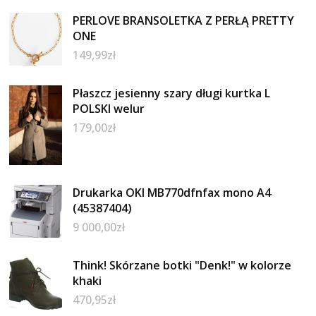
PERLOVE BRANSOLETKA Z PERŁĄ PRETTY
ONE
149,99
zł
Płaszcz jesienny szary długi kurtka L
POLSKI welur
179,00
zł
Drukarka OKI MB770dfnfax mono A4
(45387404)
9 000,00
zł
Think! Skórzane botki "Denk!" w kolorze
khaki
470,95
zł