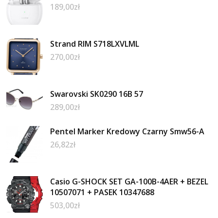
189,00
zł
Strand RIM S718LXVLML
270,00
zł
Swarovski SK0290 16B 57
289,00
zł
Pentel Marker Kredowy Czarny Smw56-A
26,82
zł
Casio G-SHOCK SET GA-100B-4AER + BEZEL
10507071 + PASEK 10347688
503,00
zł