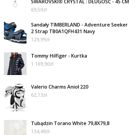
SWAROVSKI® CRYSTAL : DŁUGOŚĆ - 45 CM
69,50
zł
Sandały TIMBERLAND - Adventure Seeker
2 Strap TB0A1QFH431 Navy
129,99
zł
Tommy Hilfiger - Kurtka
1 169,90
zł
Valerio Charms Anioł 220
62,13
zł
Tubądzin Torano White 79,8X79,8
134,49
zł