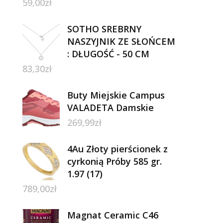
59,00
zł
SOTHO SREBRNY
NASZYJNIK ZE SŁOŃCEM
: DŁUGOŚĆ - 50 CM
83,30
zł
Buty Miejskie Campus
VALADETA Damskie
269,99
zł
4Au Złoty pierścionek z
cyrkonią Próby 585 gr.
1.97 (17)
789,00
zł
Magnat Ceramic C46