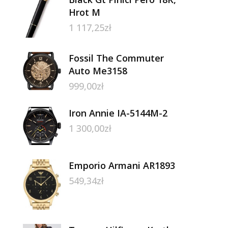
Hrot M
1 117,25
zł
Fossil The Commuter
Auto Me3158
999,00
zł
Iron Annie IA-5144M-2
1 300,00
zł
Emporio Armani AR1893
549,34
zł