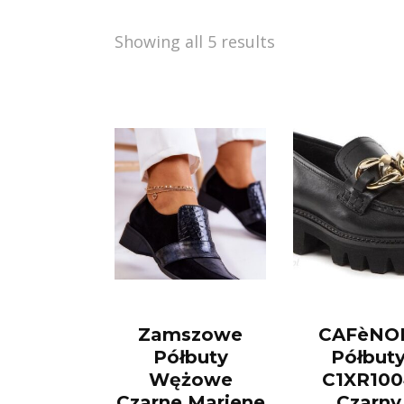
Showing all 5 results
Zamszowe
CAFèNO
Półbuty
Półbut
Wężowe
C1XR100
Czarne Mariene
Czarny