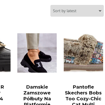
IR
Damskie
Pantofle
y
Zamszowe
Skechers Bobs
4
Półbuty Na
Too Cozy-Chic
Platformie
Cat Multi