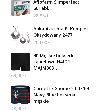
Aflofarm Slimperfect
60Tabl.
28,85
zł
Ankabizuteria.Pl Komplet
Oksydowany 2477
200,00
zł
4F Męskie bokserki
kąpielowe H4L21-
MAJM003 L
69,00
zł
Cornette Gnome 2 007/69
Navy Blue bokserki
męskie
48,90
zł