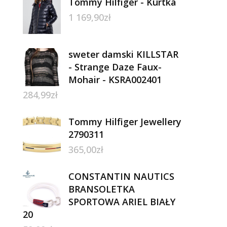
Tommy Hilfiger - Kurtka
1 169,90
zł
sweter damski KILLSTAR
- Strange Daze Faux-
Mohair - KSRA002401
284,99
zł
Tommy Hilfiger Jewellery
2790311
365,00
zł
CONSTANTIN NAUTICS
BRANSOLETKA
SPORTOWA ARIEL BIAŁY
20