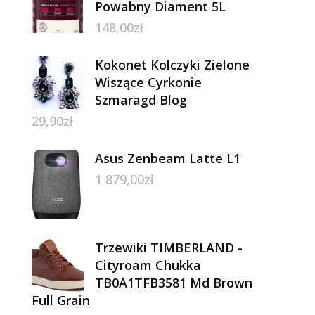
Powabny Diament 5L
148,00
zł
Kokonet Kolczyki Zielone
Wiszące Cyrkonie
Szmaragd Blog
29,90
zł
Asus Zenbeam Latte L1
1 879,00
zł
Trzewiki TIMBERLAND -
Cityroam Chukka
TB0A1TFB3581 Md Brown
Full Grain