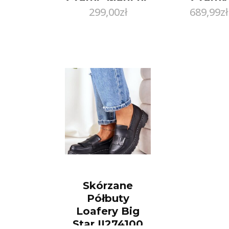
299,00
zł
689,99
zł
: Rozmiar – 38
Skórzane
Półbuty
Loafery Big
Star II274100