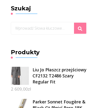
Szukaj
Szukasz
czegoś?
Produkty
Liu Jo Płaszcz przejściowy
CF2132 T2486 Szary
Regular Fit
2 609,00
zł
Parker Sonnet Fougère &
Black Gt Plnicí Pero 18K,