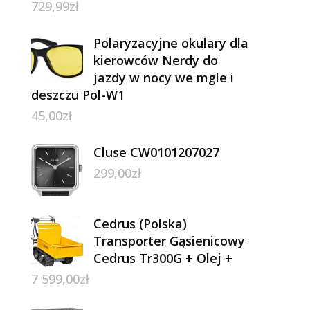
729,99
zł
Polaryzacyjne okulary dla
kierowców Nerdy do
jazdy w nocy we mgle i
deszczu Pol-W1
45,00
zł
Cluse CW0101207027
299,00
zł
Cedrus (Polska)
Transporter Gąsienicowy
Cedrus Tr300G + Olej +
7 599,00
zł