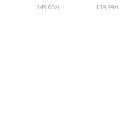
149,00
zł
139,99
zł
Czarne Janne :
33347MLT –
Rozmiar – 39
multikolor