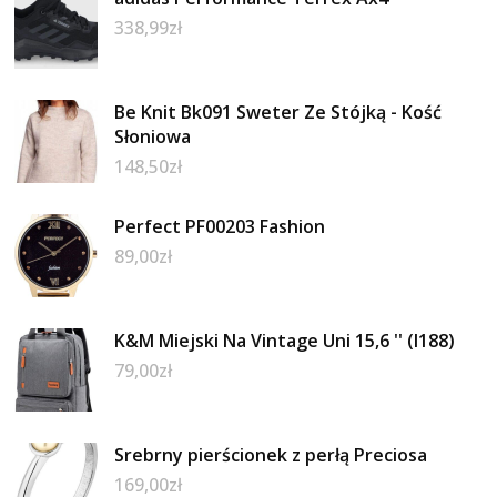
338,99
zł
Be Knit Bk091 Sweter Ze Stójką - Kość
Słoniowa
148,50
zł
Perfect PF00203 Fashion
89,00
zł
K&M Miejski Na Vintage Uni 15,6 '' (I188)
79,00
zł
Srebrny pierścionek z perłą Preciosa
169,00
zł