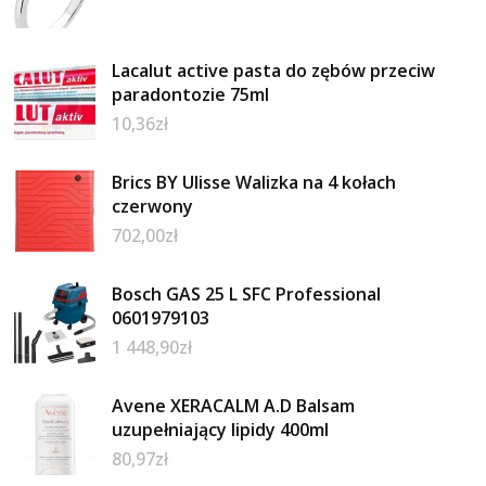
Lacalut active pasta do zębów przeciw
paradontozie 75ml
10,36
zł
Brics BY Ulisse Walizka na 4 kołach
czerwony
702,00
zł
Bosch GAS 25 L SFC Professional
0601979103
1 448,90
zł
Avene XERACALM A.D Balsam
uzupełniający lipidy 400ml
80,97
zł