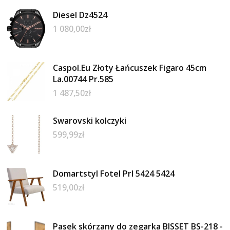
Diesel Dz4524
1 080,00
zł
Caspol.Eu Złoty Łańcuszek Figaro 45cm
La.00744 Pr.585
1 487,50
zł
Swarovski kolczyki
599,99
zł
Domartstyl Fotel Prl 5424 5424
519,00
zł
Pasek skórzany do zegarka BISSET BS-218 -