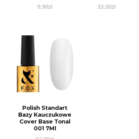
9,90
zł
33,00
zł
Polish Standart
Bazy Kauczukowe
Cover Base Tonal
001 7Ml
52,00
zł