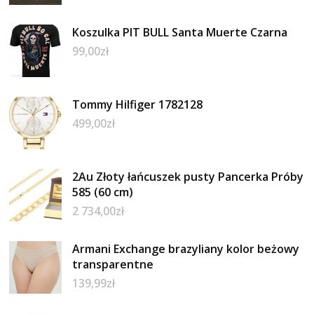
Koszulka PIT BULL Santa Muerte Czarna
99,00
zł
Tommy Hilfiger 1782128
499,00
zł
2Au Złoty łańcuszek pusty Pancerka Próby
585 (60 cm)
2 734,00
zł
Armani Exchange brazyliany kolor beżowy
transparentne
139,99
zł