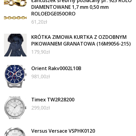
Łańcuszek srebrny pozłacany pr. 925 ROLO
DIAMENTOWANE 1,7 mm 0,50 mm
ROLOEDGE050ORO
61,20
zł
KRÓTKA ZIMOWA KURTKA Z OZDOBNYM
PIKOWANIEM GRANATOWA (16M9056-215)
179,90
zł
Orient Rakv0002L10B
981,00
zł
Timex TW2R28200
299,00
zł
Versus Versace VSPHK0120