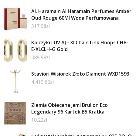
Al. Haramain Al Haramain Perfumes Amber
Oud Rouge 60Ml Woda Perfumowana
317,98
zł
Kolczyki LUV AJ - Xl Chain Link Hoops CH8-
E-XLCLH-G Gold
389,99
zł
Staviori Wisiorek Złoto Diament WXD1593
4 419,60
zł
Ziemia Obiecana Jami Brulion Eco
Legendary 96 Kartek B5 Kratka
10,22
zł