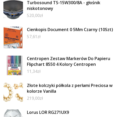
Turbosound TS-15W300/8A - głośnik
niskotonowy
520,00
zł
Cienkopis Document 0 5Mm Czarny (10Szt)
57,61
zł
Centropen Zestaw Markerów Do Papieru
Flipchart 8550 4 Kolory Centropen
11,34
zł
Złote kolczyki półkola z perłami Preciosa w
kolorze Vanilla
219,00
zł
Lorus LOR RG271UX9