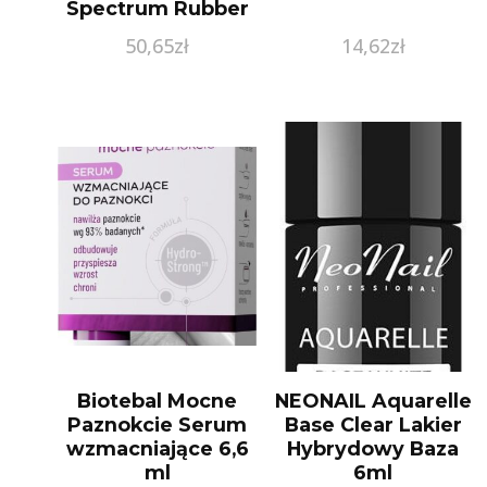
Spectrum Rubber
Base 072
50,65
zł
14,62
zł
Biotebal Mocne
NEONAIL Aquarelle
Paznokcie Serum
Base Clear Lakier
wzmacniające 6,6
Hybrydowy Baza
ml
6ml