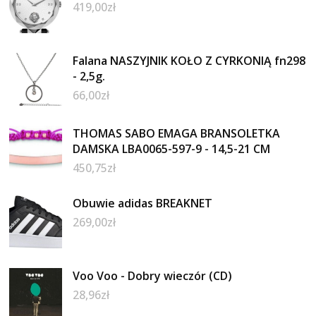
419,00
zł
Falana NASZYJNIK KOŁO Z CYRKONIĄ fn298
- 2,5g.
66,00
zł
THOMAS SABO EMAGA BRANSOLETKA
DAMSKA LBA0065-597-9 - 14,5-21 CM
450,75
zł
Obuwie adidas BREAKNET
269,00
zł
Voo Voo - Dobry wieczór (CD)
28,96
zł