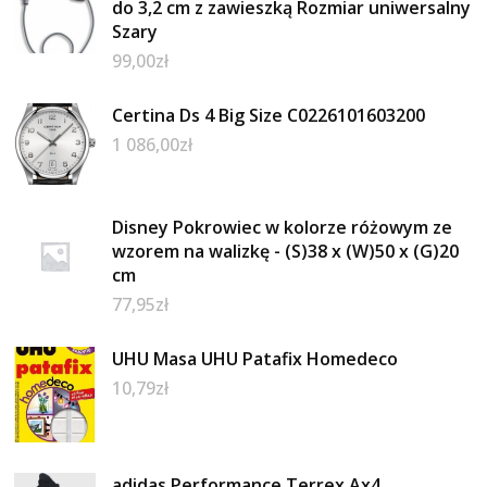
do 3,2 cm z zawieszką Rozmiar uniwersalny
Szary
99,00
zł
Certina Ds 4 Big Size C0226101603200
1 086,00
zł
Disney Pokrowiec w kolorze różowym ze
wzorem na walizkę - (S)38 x (W)50 x (G)20
cm
77,95
zł
UHU Masa UHU Patafix Homedeco
10,79
zł
adidas Performance Terrex Ax4