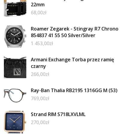
22mm
68,00
zł
Roamer Zegarek - Stingray R7 Chrono
854837 41 55 50 Silver/Silver
1 453,00
zł
Armani Exchange Torba przez ramię
czarny
266,00
zł
Ray-Ban Thalia RB2195 1316GG M (53)
769,00
zł
Strand RIM S718LXVLML
270,00
zł