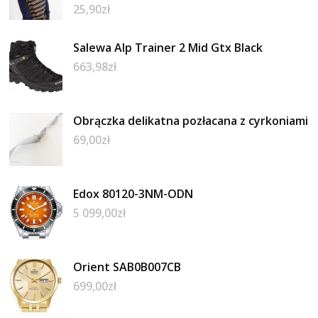
25,90
zł
Salewa Alp Trainer 2 Mid Gtx Black
663,98
zł
Obrączka delikatna pozłacana z cyrkoniami
69,00
zł
Edox 80120-3NM-ODN
5 099,00
zł
Orient SAB0B007CB
699,00
zł