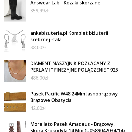
Answear Lab - Kozaki skórzane
359,99
zł
ankabizuteria.pl Komplet biżuterii
srebrnej -fala
38,00
zł
DIAMENT NASZYJNIK POZŁACANY Z
PERŁAMI " FINEZYJNE POŁĄCZENIE " 925
486,00
zł
Pasek Pacific W48 24Mm Jasnobrązowy
Brązowe Obszycia
42,00
zł
Morellato Pasek Amadeus - Brązowy,
Skóra Krokodyla 14 Mm (U0589042034/14)