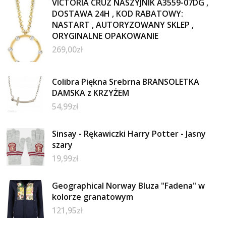
VICTORIA CRUZ NASZYJNIK A3559-07DG ,
DOSTAWA 24H , KOD RABATOWY:
NASTART , AUTORYZOWANY SKLEP ,
ORYGINALNE OPAKOWANIE
269,00
zł
Colibra Piękna Srebrna BRANSOLETKA
DAMSKA z KRZYŻEM
54,99
zł
Sinsay - Rękawiczki Harry Potter - Jasny
szary
19,99
zł
Geographical Norway Bluza "Fadena" w
kolorze granatowym
121,95
zł