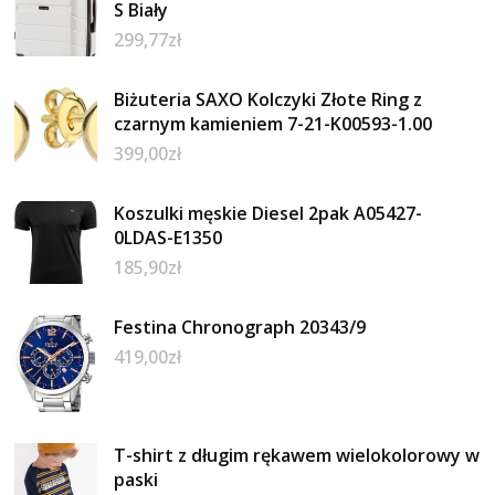
S Biały
299,77
zł
Biżuteria SAXO Kolczyki Złote Ring z
czarnym kamieniem 7-21-K00593-1.00
399,00
zł
Koszulki męskie Diesel 2pak A05427-
0LDAS-E1350
185,90
zł
Festina Chronograph 20343/9
419,00
zł
T-shirt z długim rękawem wielokolorowy w
paski