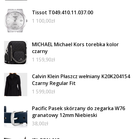
Tissot T049.410.11.037.00
1 100,00
zł
MICHAEL Michael Kors torebka kolor
czarny
1 159,90
zł
Calvin Klein Płaszcz wełniany K20K204154
Czarny Regular Fit
1 599,00
zł
Pacific Pasek skórzany do zegarka W76
granatowy 12mm Niebieski
38,00
zł