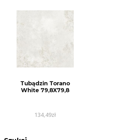
Tubądzin Torano
White 79,8X79,8
134,49
zł