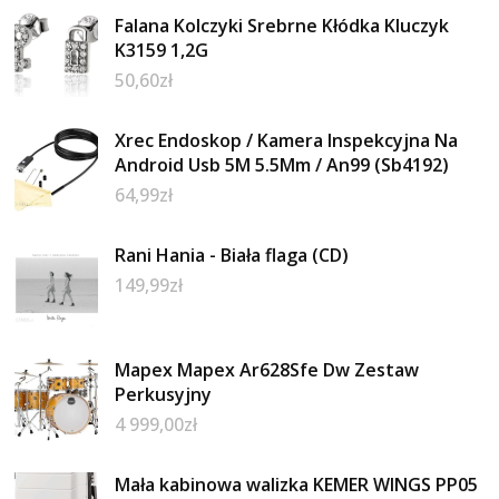
Falana Kolczyki Srebrne Kłódka Kluczyk
K3159 1,2G
50,60
zł
Xrec Endoskop / Kamera Inspekcyjna Na
Android Usb 5M 5.5Mm / An99 (Sb4192)
64,99
zł
Rani Hania - Biała flaga (CD)
149,99
zł
Mapex ‌Mapex Ar628Sfe Dw Zestaw
Perkusyjny
4 999,00
zł
Mała kabinowa walizka KEMER WINGS PP05