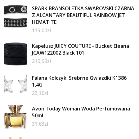
SPARK BRANSOLETKA SWAROVSKI CZARNA
Z ALCANTARY BEAUTIFUL RAINBOW JET
HEMATITE
115,00
zł
Kapelusz JUICY COUTURE - Bucket Eleana
JCAW122002 Black 101
219,99
zł
Falana Kolczyki Srebrne Gwiazdki K1386
1,4G
23,10
zł
Avon Today Woman Woda Perfumowana
50ml
31,63
zł