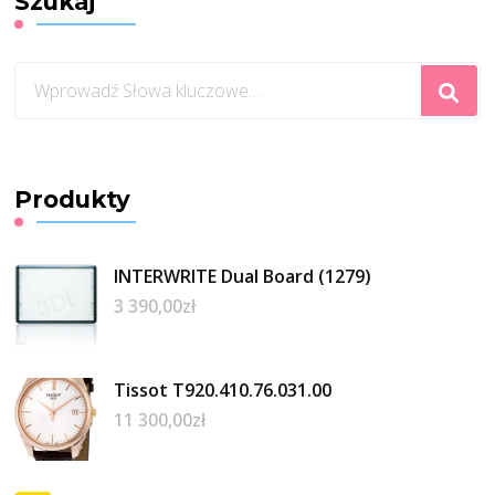
Szukaj
Szukasz
czegoś?
Produkty
INTERWRITE Dual Board (1279)
3 390,00
zł
Tissot T920.410.76.031.00
11 300,00
zł