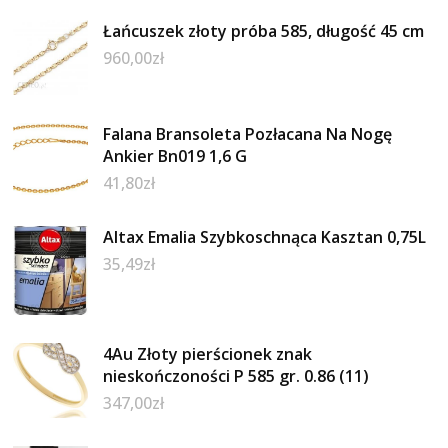
Łańcuszek złoty próba 585, długość 45 cm
960,00
zł
Falana Bransoleta Pozłacana Na Nogę
Ankier Bn019 1,6 G
41,80
zł
Altax Emalia Szybkoschnąca Kasztan 0,75L
35,49
zł
4Au Złoty pierścionek znak
nieskończoności P 585 gr. 0.86 (11)
347,00
zł