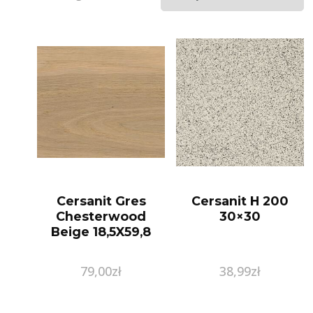
Cersanit Gres
Cersanit H 200
Chesterwood
30×30
Beige 18,5X59,8
79,00
zł
38,99
zł