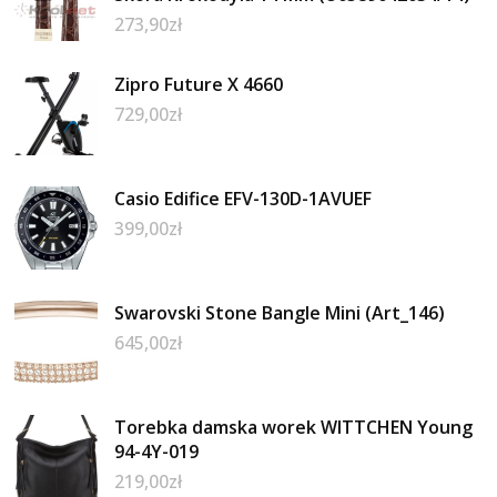
273,90
zł
Zipro Future X 4660
729,00
zł
Casio Edifice EFV-130D-1AVUEF
399,00
zł
Swarovski Stone Bangle Mini (Art_146)
645,00
zł
Torebka damska worek WITTCHEN Young
94-4Y-019
219,00
zł