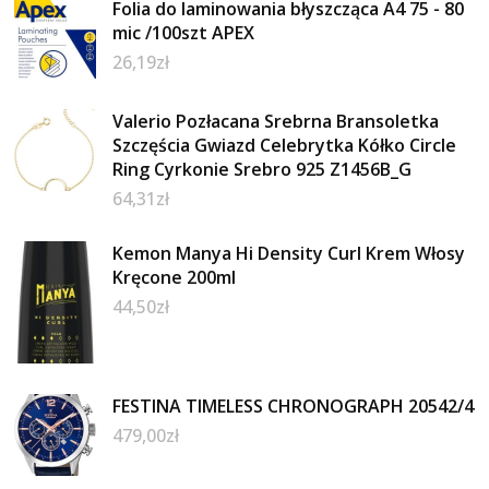
Folia do laminowania błyszcząca A4 75 - 80
mic /100szt APEX
26,19
zł
Valerio Pozłacana Srebrna Bransoletka
Szczęścia Gwiazd Celebrytka Kółko Circle
Ring Cyrkonie Srebro 925 Z1456B_G
64,31
zł
Kemon Manya Hi Density Curl Krem Włosy
Kręcone 200ml
44,50
zł
FESTINA TIMELESS CHRONOGRAPH 20542/4
479,00
zł