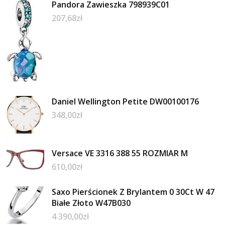
Pandora Zawieszka 798939C01
207,68
zł
Daniel Wellington Petite DW00100176
348,00
zł
Versace VE 3316 388 55 ROZMIAR M
610,00
zł
Saxo Pierścionek Z Brylantem 0 30Ct W 47
Białe Złoto W47B030
4 390,00
zł