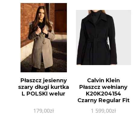
Płaszcz jesienny
Calvin Klein
szary długi kurtka
Płaszcz wełniany
L POLSKI welur
K20K204154
Czarny Regular Fit
179,00
zł
1 599,00
zł