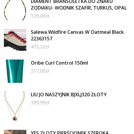
DIAMENT BRANSOLETKA DO ZNAKU
ZODIAKU- WODNIK SZAFIR, TURKUS, OPAL
129,00
zł
Salewa Wildfire Canvas W Oatmeal Black
22363157
473,32
zł
Oribe Curl Control 150ml
217,00
zł
LIU JO NASZYJNIK BJXLJ320 ZŁOTY
399,99
zł
YES ZŁOTY PIERŚCIONEK SZEROKA