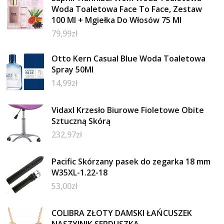
Woda Toaletowa Face To Face, Zestaw
100 Ml + Mgiełka Do Włosów 75 Ml
79,99
zł
Otto Kern Casual Blue Woda Toaletowa
Spray 50Ml
14,99
zł
Vidaxl Krzesło Biurowe Fioletowe Obite
Sztuczną Skórą
232,97
zł
Pacific Skórzany pasek do zegarka 18 mm
W35XL-1.22-18
53,00
zł
COLIBRA ZŁOTY DAMSKI ŁAŃCUSZEK
NASZYJNIK SERDUSZKA