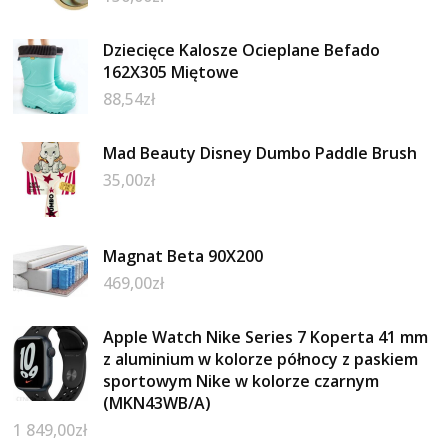
Dziecięce Kalosze Ocieplane Befado
162X305 Miętowe
88,54
zł
Mad Beauty Disney Dumbo Paddle Brush
35,00
zł
Magnat Beta 90X200
469,00
zł
Apple Watch Nike Series 7 Koperta 41 mm
z aluminium w kolorze północy z paskiem
sportowym Nike w kolorze czarnym
(MKN43WB/A)
1 849,00
zł