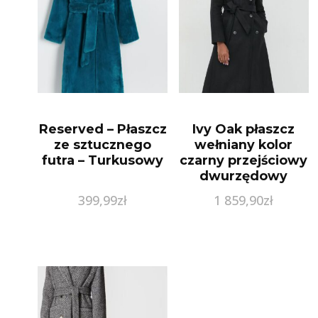
Reserved – Płaszcz
Ivy Oak płaszcz
ze sztucznego
wełniany kolor
futra – Turkusowy
czarny przejściowy
dwurzędowy
399,99
zł
1 859,90
zł