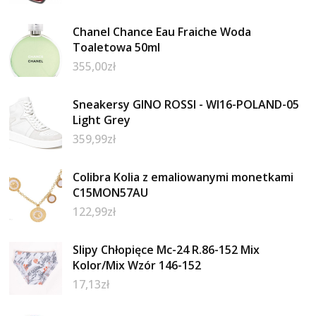
Chanel Chance Eau Fraiche Woda
Toaletowa 50ml
355,00
zł
Sneakersy GINO ROSSI - WI16-POLAND-05
Light Grey
359,99
zł
Colibra Kolia z emaliowanymi monetkami
C15MON57AU
122,99
zł
Slipy Chłopięce Mc-24 R.86-152 Mix
Kolor/Mix Wzór 146-152
17,13
zł