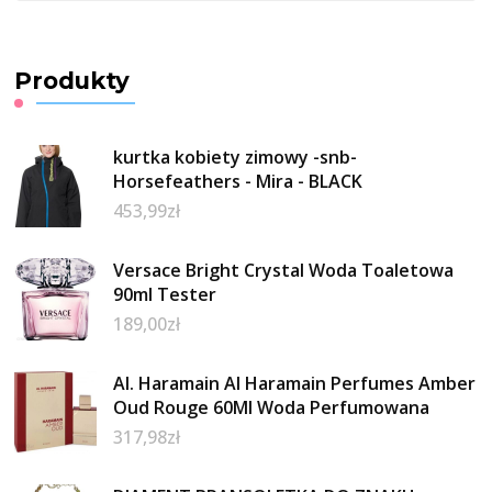
Produkty
kurtka kobiety zimowy -snb-
Horsefeathers - Mira - BLACK
453,99
zł
Versace Bright Crystal Woda Toaletowa
90ml Tester
189,00
zł
Al. Haramain Al Haramain Perfumes Amber
Oud Rouge 60Ml Woda Perfumowana
317,98
zł