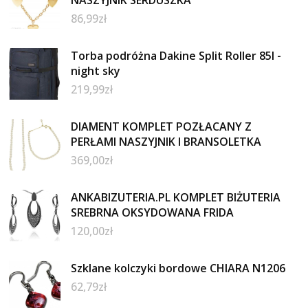
86,99
zł
Torba podróżna Dakine Split Roller 85l -
night sky
219,99
zł
DIAMENT KOMPLET POZŁACANY Z
PERŁAMI NASZYJNIK I BRANSOLETKA
369,00
zł
ANKABIZUTERIA.PL KOMPLET BIŻUTERIA
SREBRNA OKSYDOWANA FRIDA
120,00
zł
Szklane kolczyki bordowe CHIARA N1206
62,79
zł