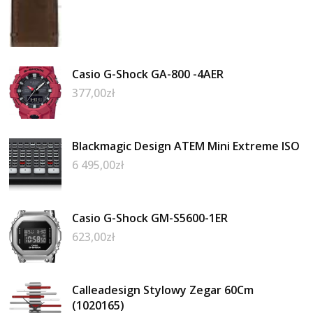
Casio G-Shock GA-800 -4AER
377,00
zł
Blackmagic Design ATEM Mini Extreme ISO
6 495,00
zł
Casio G-Shock GM-S5600-1ER
623,00
zł
Calleadesign Stylowy Zegar 60Cm
(1020165)