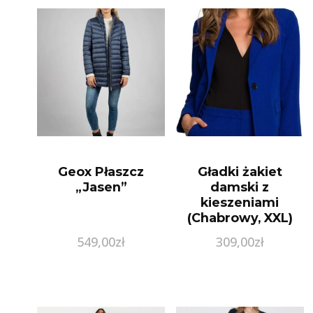
Geox Płaszcz
Gładki żakiet
„Jasen”
damski z
kieszeniami
(Chabrowy, XXL)
549,00
zł
309,00
zł