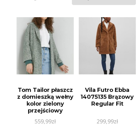
Tom Tailor płaszcz
Vila Futro Ebba
z domieszką wełny
14075135 Brązowy
kolor zielony
Regular Fit
przejściowy
oversize
559,99
zł
299,99
zł