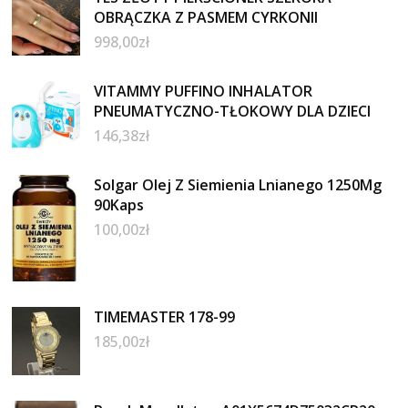
OBRĄCZKA Z PASMEM CYRKONII
998,00
zł
VITAMMY PUFFINO INHALATOR
PNEUMATYCZNO-TŁOKOWY DLA DZIECI
146,38
zł
Solgar Olej Z Siemienia Lnianego 1250Mg
90Kaps
100,00
zł
TIMEMASTER 178-99
185,00
zł