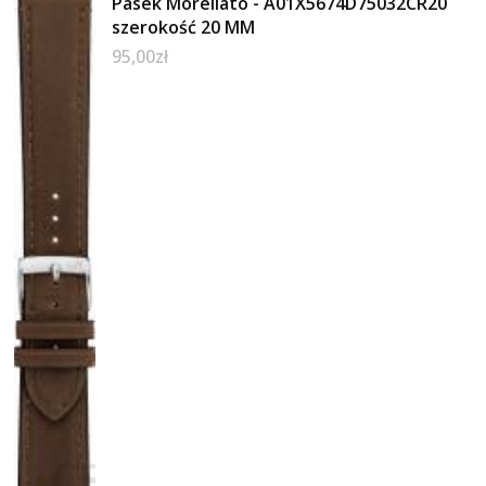
Pasek Morellato - A01X5674D75032CR20
szerokość 20 MM
95,00
zł