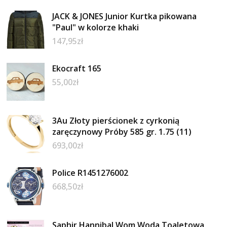
JACK & JONES Junior Kurtka pikowana
"Paul" w kolorze khaki
147,95
zł
Ekocraft 165
55,00
zł
3Au Złoty pierścionek z cyrkonią
zaręczynowy Próby 585 gr. 1.75 (11)
693,00
zł
Police R1451276002
668,50
zł
Saphir Hannibal Wom Woda Toaletowa