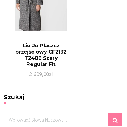
Liu Jo Płaszcz
przejściowy CF2132
T2486 Szary
Regular Fit
2 609,00
zł
Szukaj
Szukasz
czegoś?