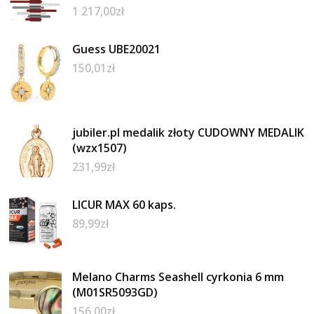
1 217,00
zł
Guess UBE20021
150,01
zł
jubiler.pl medalik złoty CUDOWNY MEDALIK
(wzx1507)
231,99
zł
LICUR MAX 60 kaps.
89,99
zł
Melano Charms Seashell cyrkonia 6 mm
(M01SR5093GD)
156,00
zł