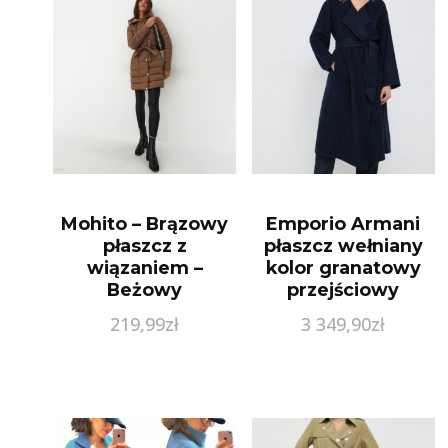
Mohito – Brązowy
Emporio Armani
płaszcz z
płaszcz wełniany
wiązaniem –
kolor granatowy
Beżowy
przejściowy
219,99
zł
3 349,90
zł