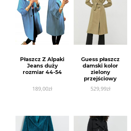
Płaszcz Z Alpaki
Guess płaszcz
Jeans duży
damski kolor
rozmiar 44-54
zielony
przejściowy
dwurzędowy
189,00
zł
529,99
zł