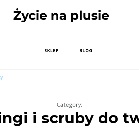
Życie na plusie
SKLEP
BLOG
zy
Category
:
ingi i scruby do t