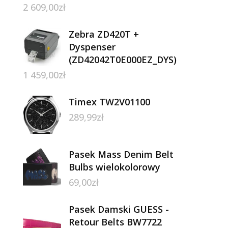
2 609,00
zł
Zebra ZD420T +
Dyspenser
(ZD42042T0E000EZ_DYS)
1 459,00
zł
Timex TW2V01100
289,99
zł
Pasek Mass Denim Belt
Bulbs wielokolorowy
69,00
zł
Pasek Damski GUESS -
Retour Belts BW7722