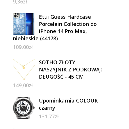
9,36
zł
Etui Guess Hardcase
Porcelain Collection do
iPhone 14 Pro Max,
niebieskie (44178)
109,00
zł
SOTHO ZŁOTY
NASZYJNIK Z PODKOWĄ :
DŁUGOŚĆ - 45 CM
149,00
zł
Upominkarnia COLOUR
czarny
131,77
zł