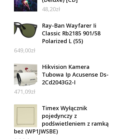
48,20
zł
Ray-Ban Wayfarer Ii
Classic Rb2185 901/58
Polarized L (55)
649,00
zł
Hikvision Kamera
Tubowa Ip Acusense Ds-
2Cd2043G2-I
471,09
zł
Timex Wyłącznik
pojedynczy z
podświetleniem z ramką
beż (WP1JWSBE)