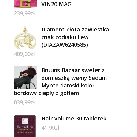
VIN20 MAG
239,99
zł
Diament Złota zawieszka
znak zodiaku Lew
(DIAZAW6240585)
409,00
zł
Bruuns Bazaar sweter z
domieszką wełny Sedum
Mynte damski kolor
bordowy ciepły z golfem
839,99
zł
Hair Volume 30 tabletek
41,90
zł