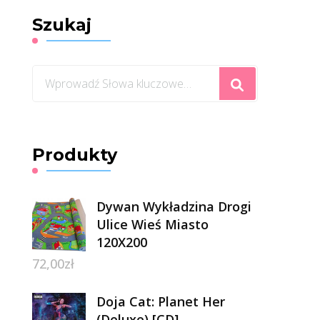
Szukaj
Szukasz
czegoś?
Produkty
Dywan Wykładzina Drogi
Ulice Wieś Miasto
120X200
72,00
zł
Doja Cat: Planet Her
(Deluxe) [CD]