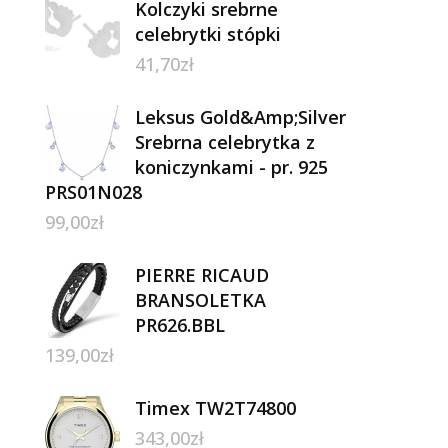
Kolczyki srebrne
celebrytki stópki
41,70
zł
Leksus Gold&Amp;Silver
Srebrna celebrytka z
koniczynkami - pr. 925
PRS01N028
99,00
zł
PIERRE RICAUD
BRANSOLETKA
PR626.BBL
139,00
zł
Timex TW2T74800
343,00
zł