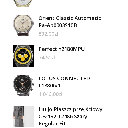
Orient Classic Automatic
Ra-Ap0003S10B
832,00
zł
Perfect Y2180MPU
74,50
zł
LOTUS CONNECTED
L18806/1
1 046,00
zł
Liu Jo Płaszcz przejściowy
CF2132 T2486 Szary
Regular Fit