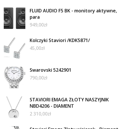
FLUID AUDIO F5 BK - monitory aktywne,
para
949,00
zł
Kolczyki Staviori /KDK5871/
45,00
zł
Swarovski 5242901
790,00
zł
STAVIORI EMAGA ZŁOTY NASZYJNIK
NBD4206 - DIAMENT
2 310,00
zł