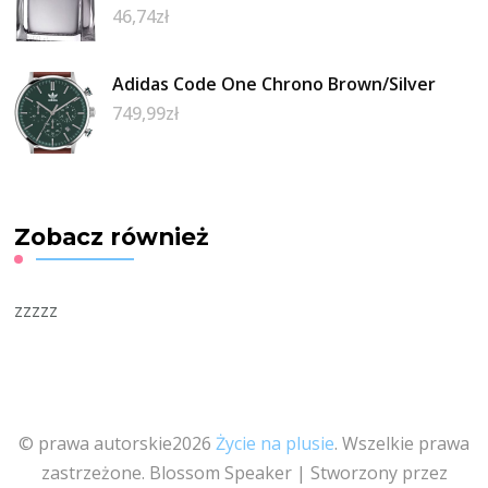
46,74
zł
Adidas Code One Chrono Brown/Silver
749,99
zł
Zobacz również
zzzzz
© prawa autorskie2026
Życie na plusie
. Wszelkie prawa
zastrzeżone.
Blossom Speaker | Stworzony przez