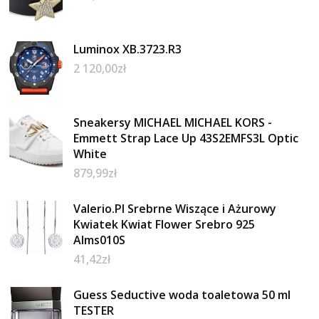
Luminox XB.3723.R3
2 120,00
zł
Sneakersy MICHAEL MICHAEL KORS -
Emmett Strap Lace Up 43S2EMFS3L Optic
White
879,99
zł
Valerio.Pl Srebrne Wiszące i Ażurowy
Kwiatek Kwiat Flower Srebro 925
Alms010S
41,42
zł
Guess Seductive woda toaletowa 50 ml
TESTER