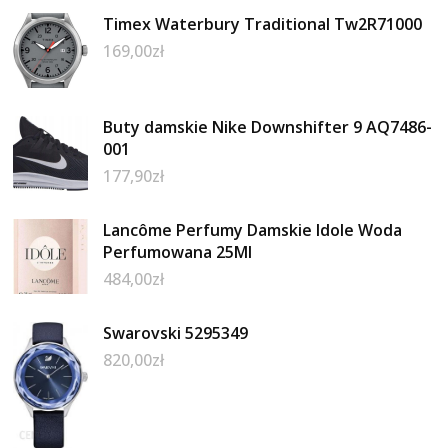
Timex Waterbury Traditional Tw2R71000
169,00
zł
Buty damskie Nike Downshifter 9 AQ7486-
001
177,90
zł
Lancôme Perfumy Damskie Idole Woda
Perfumowana 25Ml
484,00
zł
Swarovski 5295349
820,00
zł