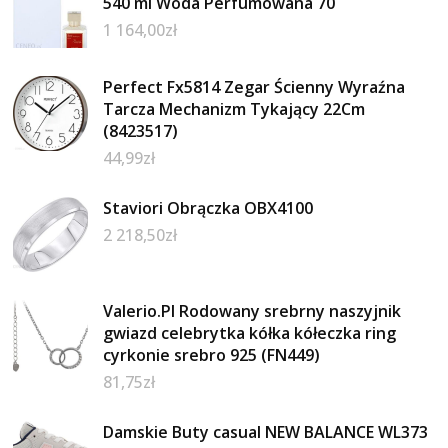
540 ml Woda Perfumowana 70
1 164,00
zł
Perfect Fx5814 Zegar Ścienny Wyraźna
Tarcza Mechanizm Tykający 22Cm
(8423517)
44,99
zł
Staviori Obrączka OBX4100
2 218,50
zł
Valerio.Pl Rodowany srebrny naszyjnik
gwiazd celebrytka kółka kółeczka ring
cyrkonie srebro 925 (FN449)
81,75
zł
Damskie Buty casual NEW BALANCE WL373