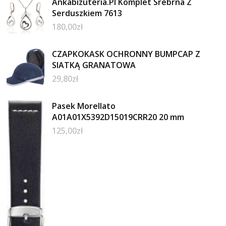
Ankabizuteria.Pl Komplet Srebrna Z
Serduszkiem 7613
180,00
zł
CZAPKOKASK OCHRONNY BUMPCAP Z
SIATKĄ GRANATOWA
29,80
zł
Pasek Morellato
A01A01X5392D15019CRR20 20 mm
125,00
zł