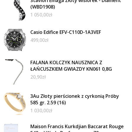
Staviori Emaga Złoty wisiorek - Diament
(WBD1908)
1 050,00
zł
Casio Edifice EFV-C110D-1A3VEF
499,00
zł
FALANA KOLCZYK NAUSZNICA Z
ŁAŃCUSZKIEM GWIAZDY KN061 0,8G
20,90
zł
3Au Złoty pierścionek z cyrkonią Próby
585 gr. 2.59 (16)
1 030,00
zł
Maison Francis Kurkdjian Baccarat Rouge