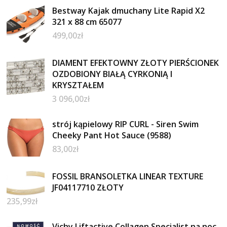
Bestway Kajak dmuchany Lite Rapid X2
321 x 88 cm 65077
499,00
zł
DIAMENT EFEKTOWNY ZŁOTY PIERŚCIONEK
OZDOBIONY BIAŁĄ CYRKONIĄ I
KRYSZTAŁEM
3 096,00
zł
strój kąpielowy RIP CURL - Siren Swim
Cheeky Pant Hot Sauce (9588)
83,00
zł
FOSSIL BRANSOLETKA LINEAR TEXTURE
JF04117710 ZŁOTY
235,99
zł
Vichy Liftactive Collagen Specialist na noc