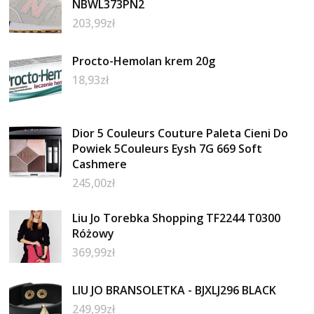
NBWL373PN2
203,99
zł
Procto-Hemolan krem 20g
18,93
zł
Dior 5 Couleurs Couture Paleta Cieni Do
Powiek 5Couleurs Eysh 7G 669 Soft
Cashmere
245,00
zł
Liu Jo Torebka Shopping TF2244 T0300
Różowy
369,99
zł
LIU JO BRANSOLETKA - BJXLJ296 BLACK
249,99
zł