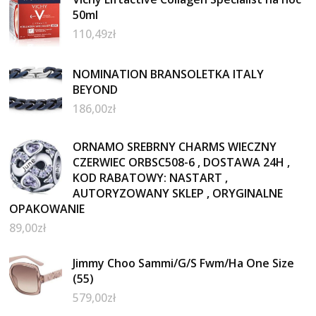
50ml
110,49
zł
NOMINATION BRANSOLETKA ITALY
BEYOND
186,00
zł
ORNAMO SREBRNY CHARMS WIECZNY
CZERWIEC ORBSC508-6 , DOSTAWA 24H ,
KOD RABATOWY: NASTART ,
AUTORYZOWANY SKLEP , ORYGINALNE
OPAKOWANIE
89,00
zł
Jimmy Choo Sammi/G/S Fwm/Ha One Size
(55)
579,00
zł