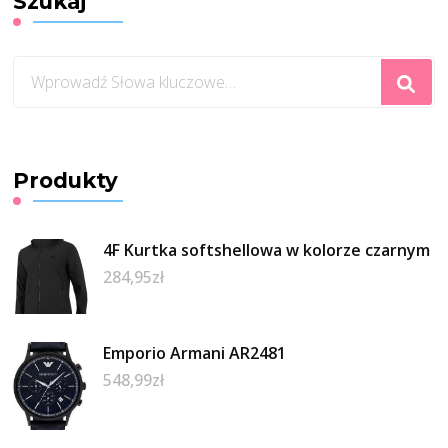
Szukaj
Szukasz
czegoś?
Produkty
4F Kurtka softshellowa w kolorze czarnym
284,95
zł
Emporio Armani AR2481
548,99
zł