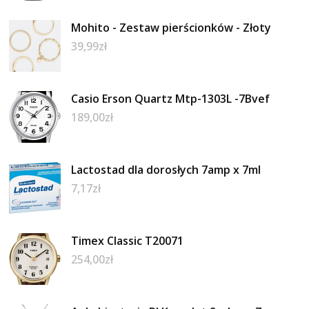
Mohito - Zestaw pierścionków - Złoty
39,99
zł
Casio Erson Quartz Mtp-1303L -7Bvef
189,00
zł
Lactostad dla dorosłych 7amp x 7ml
7,17
zł
Timex Classic T20071
254,00
zł