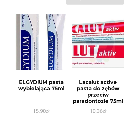
ELGYDIUM pasta
Lacalut active
wybielająca 75ml
pasta do zębów
przeciw
paradontozie 75ml
15,90
zł
10,36
zł