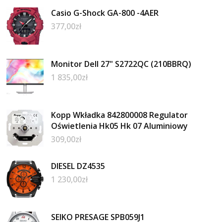
Casio G-Shock GA-800 -4AER
377,00
zł
Monitor Dell 27" S2722QC (210BBRQ)
1 835,00
zł
Kopp Wkładka 842800008 Regulator
Oświetlenia Hk05 Hk 07 Aluminiowy
309,00
zł
DIESEL DZ4535
1 230,00
zł
SEIKO PRESAGE SPB059J1