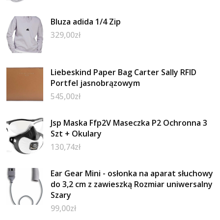
Bluza adida 1/4 Zip
329,00
zł
Liebeskind Paper Bag Carter Sally RFID
Portfel jasnobrązowym
545,00
zł
Jsp Maska Ffp2V Maseczka P2 Ochronna 3
Szt + Okulary
130,74
zł
Ear Gear Mini - osłonka na aparat słuchowy
do 3,2 cm z zawieszką Rozmiar uniwersalny
Szary
99,00
zł