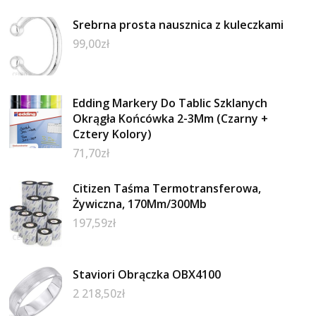
Srebrna prosta nausznica z kuleczkami
99,00
zł
Edding Markery Do Tablic Szklanych
Okrągła Końcówka 2-3Mm (Czarny +
Cztery Kolory)
71,70
zł
Citizen Taśma Termotransferowa,
Żywiczna, 170Mm/300Mb
197,59
zł
Staviori Obrączka OBX4100
2 218,50
zł