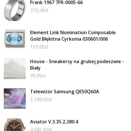
Frank 1967 7FR-0005-66
213,38
zł
Element Link Nomination Composable
Gold Błękitna Cyrkonia 030601/006
159,00
zł
House - Sneakersy na grubej podeszwie -
Biały
99,99
zł
Telewizor Samsung QE50Q60A
2 349,00
zł
Aviator V.3.35.2.280.4
4 041,00
zł