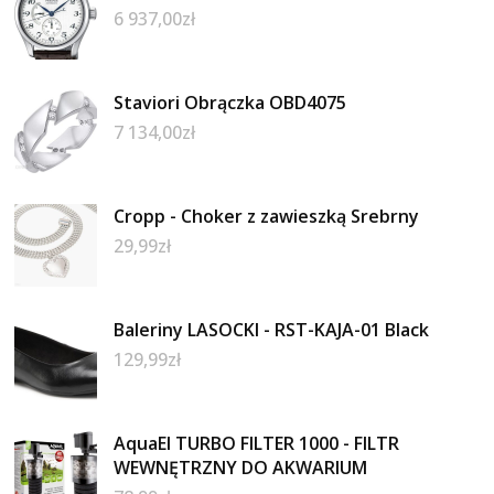
6 937,00
zł
Staviori Obrączka OBD4075
7 134,00
zł
Cropp - Choker z zawieszką Srebrny
29,99
zł
Baleriny LASOCKI - RST-KAJA-01 Black
129,99
zł
AquaEl TURBO FILTER 1000 - FILTR
WEWNĘTRZNY DO AKWARIUM