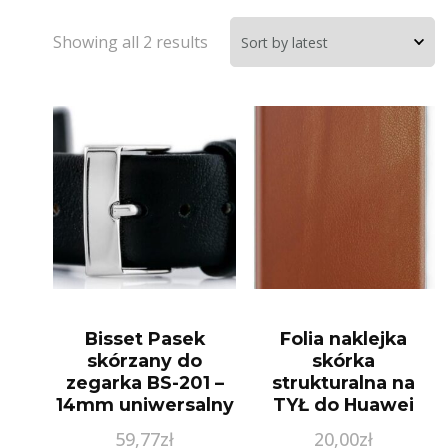
Showing all 2 results
Bisset Pasek
Folia naklejka
skórzany do
skórka
zegarka BS-201 –
strukturalna na
14mm uniwersalny
TYŁ do Huawei
Nova 10 Pro – Skóra
59,77
zł
20,00
zł