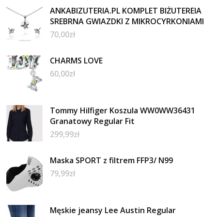
ANKABIZUTERIA.PL KOMPLET BIŻUTEREIA
SREBRNA GWIAZDKI Z MIKROCYRKONIAMI
70,00
zł
CHARMS LOVE
60,00
zł
Tommy Hilfiger Koszula WW0WW36431
Granatowy Regular Fit
299,99
zł
Maska SPORT z filtrem FFP3/ N99
79,99
zł
Męskie jeansy Lee Austin Regular