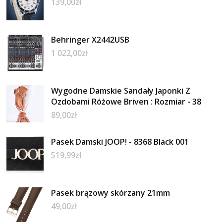
139,00
zł
Behringer X2442USB
1 022,00
zł
Wygodne Damskie Sandały Japonki Z
Ozdobami Różowe Briven : Rozmiar - 38
89,00
zł
Pasek Damski JOOP! - 8368 Black 001
519,99
zł
Pasek brązowy skórzany 21mm
49,00
zł