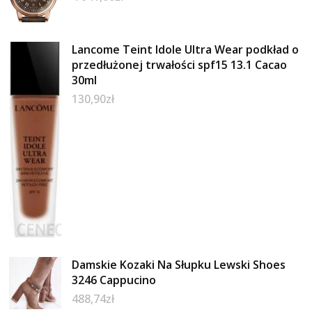
Lancome Teint Idole Ultra Wear podkład o
przedłużonej trwałości spf15 13.1 Cacao
30ml
130,90
zł
Damskie Kozaki Na Słupku Lewski Shoes
3246 Cappucino
488,74
zł