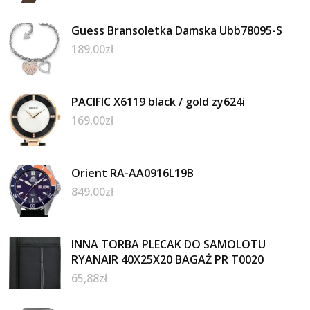
Guess Bransoletka Damska Ubb78095-S
189,00
zł
PACIFIC X6119 black / gold zy624i
169,00
zł
Orient RA-AA0916L19B
849,00
zł
INNA TORBA PLECAK DO SAMOLOTU
RYANAIR 40X25X20 BAGAŻ PR T0020
65,88
zł