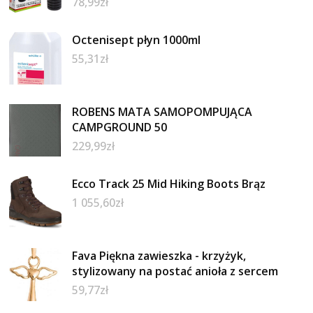
78,99
zł
Octenisept płyn 1000ml
55,31
zł
ROBENS MATA SAMOPOMPUJĄCA
CAMPGROUND 50
229,99
zł
Ecco Track 25 Mid Hiking Boots Brąz
1 055,60
zł
Fava Piękna zawieszka - krzyżyk,
stylizowany na postać anioła z sercem
59,77
zł