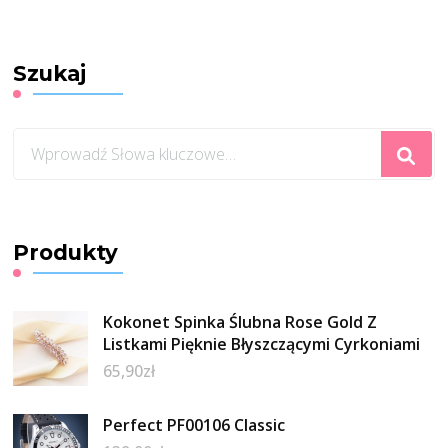
Brązowa – apgo
SKINS
(SKBROAPGO00754
Szukaj
Szukasz
czegoś?
Produkty
Kokonet Spinka Ślubna Rose Gold Z
Listkami Pięknie Błyszczącymi Cyrkoniami
65,90
zł
Perfect PF00106 Classic