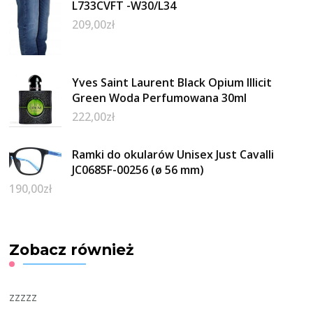
L733CVFT -W30/L34
209,00
zł
Yves Saint Laurent Black Opium Illicit
Green Woda Perfumowana 30ml
222,00
zł
Ramki do okularów Unisex Just Cavalli
JC0685F-00256 (ø 56 mm)
190,00
zł
Zobacz również
zzzzz