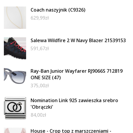
Coach naszyjnik (C9326)
629,99
zł
Salewa Wildfire 2 W Navy Blazer 21539153
591,67
zł
Ray-Ban Junior Wayfarer RJ9066S 712819
ONE SIZE (47)
375,00
zł
Nomination Link 925 zawieszka srebro
'Obrączki'
84,00
zł
House - Crop top z marszczeniami -