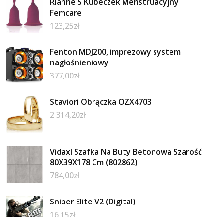
Rianne S Kubeczek Menstruacyjny
Femcare
123,25
zł
Fenton MDJ200, imprezowy system
nagłośnieniowy
377,00
zł
Staviori Obrączka OZX4703
2 314,20
zł
Vidaxl Szafka Na Buty Betonowa Szarość
80X39X178 Cm (802862)
784,00
zł
Sniper Elite V2 (Digital)
16,15
zł