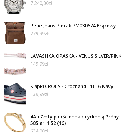
7 240,00
zł
Pepe Jeans Plecak PM030674 Brązowy
279,99
zł
LAVASHKA OPASKA - VENUS SILVER/PINK
149,99
zł
Klapki CROCS - Crocband 11016 Navy
139,99
zł
4Au Złoty pierścionek z cyrkonią Próby
585 gr. 1.52 (16)
634,00
zł