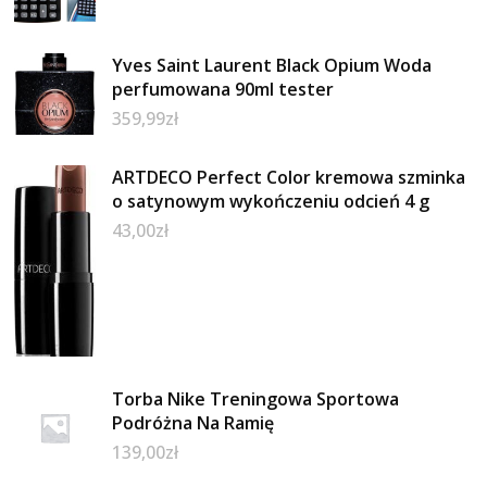
Yves Saint Laurent Black Opium Woda
perfumowana 90ml tester
359,99
zł
ARTDECO Perfect Color kremowa szminka
o satynowym wykończeniu odcień 4 g
43,00
zł
Torba Nike Treningowa Sportowa
Podróżna Na Ramię
139,00
zł