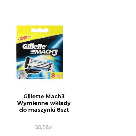
Gillette Mach3
Wymienne wkłady
do maszynki 8szt
58,58
zł