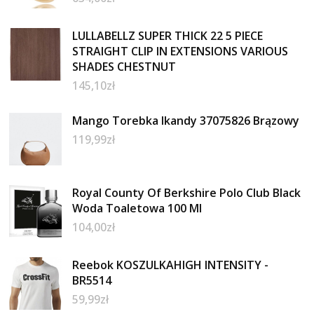
LULLABELLZ SUPER THICK 22 5 PIECE
STRAIGHT CLIP IN EXTENSIONS VARIOUS
SHADES CHESTNUT
145,10
zł
Mango Torebka Ikandy 37075826 Brązowy
119,99
zł
Royal County Of Berkshire Polo Club Black
Woda Toaletowa 100 Ml
104,00
zł
Reebok KOSZULKAHIGH INTENSITY -
BR5514
59,99
zł