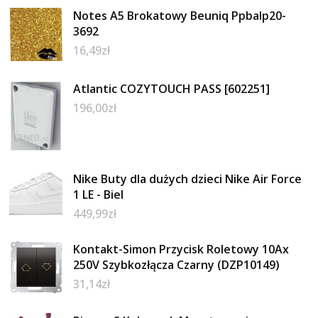
Notes A5 Brokatowy Beuniq Ppbalp20-
3692
16,49
zł
Atlantic COZYTOUCH PASS [602251]
196,00
zł
Nike Buty dla dużych dzieci Nike Air Force
1 LE - Biel
449,99
zł
Kontakt-Simon Przycisk Roletowy 10Ax
250V Szybkozłącza Czarny (DZP10149)
31,14
zł