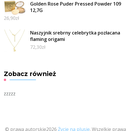
Golden Rose Puder Pressed Powder 109
12,7G
26,90
zł
Naszyjnik srebrny celebrytka pozłacana
flaming origami
72,30
zł
Zobacz również
zzzzz
© prawa autorskie2026
Życie na plusie
. Wszelkie prawa