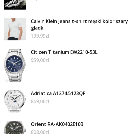
Calvin Klein Jeans t-shirt męski kolor szary
gładki
139,99
zł
Citizen Titanium EW2210-53L
959,00
zł
Adriatica A1274.5123QF
869,00
zł
Orient RA-AK0402E10B
808,00
zł