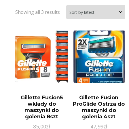
Showing all 3 results
Gillette Fusion5
Gillette Fusion
wkłady do
ProGlide Ostrza do
maszynki do
maszynki do
golenia 8szt
golenia 4szt
85,00
zł
47,99
zł