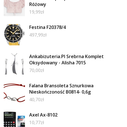
Różowy
19,99
zł
Festina F20378/4
497,99
zł
Ankabizuteria.Pl Srebrna Komplet
Oksydowany - Alisha 7015
70,00
zł
Falana Bransoleta Sznurkowa
Nieskończoność B0814- 0,6g
40,70
zł
Axel Ax-8102
10,77
zł