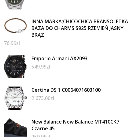
INNA MARKA;CHICOCHICA BRANSOLETKA
BAZA DO CHARMS S925 RZEMIEŃ JASNY
BRĄZ
76,99
zł
Emporio Armani AX2093
549,99
zł
Certina DS 1 C0064071603100
2 673,00
zł
New Balance New Balance MT410CK7
Czarne 45
259,99
zł