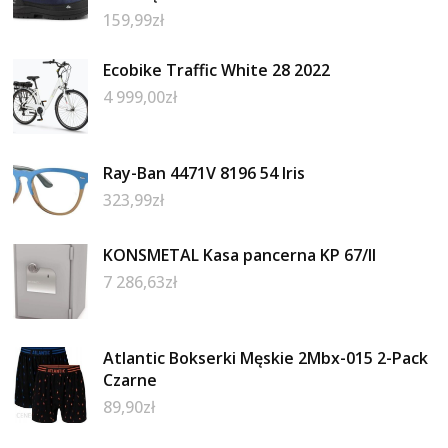
159,99
zł
Ecobike Traffic White 28 2022
4 999,00
zł
Ray-Ban 4471V 8196 54 Iris
323,99
zł
KONSMETAL Kasa pancerna KP 67/II
7 286,63
zł
Atlantic Bokserki Męskie 2Mbx-015 2-Pack
Czarne
89,90
zł