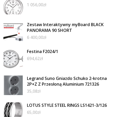
1 056,00
zł
Zestaw Interaktywny myBoard BLACK
PANORAMA 90 SHORT
6 400,00
zł
Festina F2024/1
694,62
zł
Legrand Suno Gniazdo Schuko 2-krotna
2P+Z Z Przesłoną Aluminium 721326
35,08
zł
LOTUS STYLE STEEL RINGS LS1421-3/126
65,00
zł