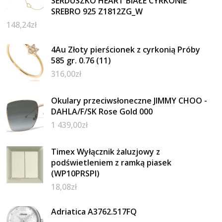
SERDUSZKO HEART BIAŁE CYRKONIE
SREBRO 925 Z1812ZG_W
148,24
zł
4Au Złoty pierścionek z cyrkonią Próby
585 gr. 0.76 (11)
316,00
zł
Okulary przeciwsłoneczne JIMMY CHOO -
DAHLA/F/SK Rose Gold 000
1 439,00
zł
Timex Wyłącznik żaluzjowy z
podświetleniem z ramką piasek
(WP10PRSPI)
18,08
zł
Adriatica A3762.517FQ