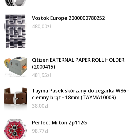
Vostok Europe 2000000780252
480,00
zł
Citizen EXTERNAL PAPER ROLL HOLDER
(2000415)
481,95
zł
Tayma Pasek skórzany do zegarka W86 -
ciemny brąz - 18mm (TAYMA10009)
38,00
zł
Perfect Milton Zp112G
98,77
zł