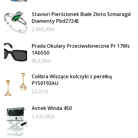
Staviori Pierścionek Białe Złoto Szmaragd
Diamenty Pbd2724E
2 666,99
zł
Prada Okulary Przeciwsłoneczne Pr 17Ws
1Ab5S0
853,00
zł
Colibra Wiszące kolczyki z perełką
P150193AU
53,01
zł
Avtek Winda 450
5 535,00
zł