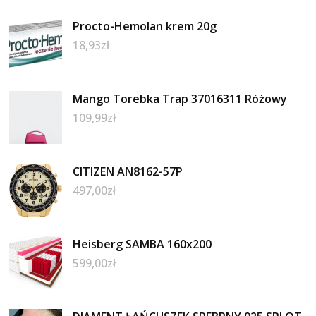
Procto-Hemolan krem 20g
18,93
zł
Mango Torebka Trap 37016311 Różowy
109,99
zł
CITIZEN AN8162-57P
497,00
zł
Heisberg SAMBA 160x200
599,00
zł