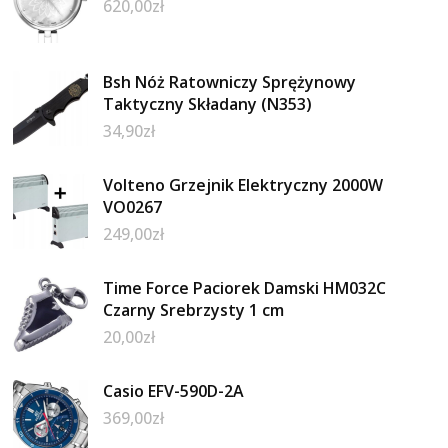
620,00
zł
Bsh Nóż Ratowniczy Sprężynowy
Taktyczny Składany (N353)
34,90
zł
Volteno Grzejnik Elektryczny 2000W
VO0267
249,00
zł
Time Force Paciorek Damski HM032C
Czarny Srebrzysty 1 cm
20,00
zł
Casio EFV-590D-2A
369,00
zł