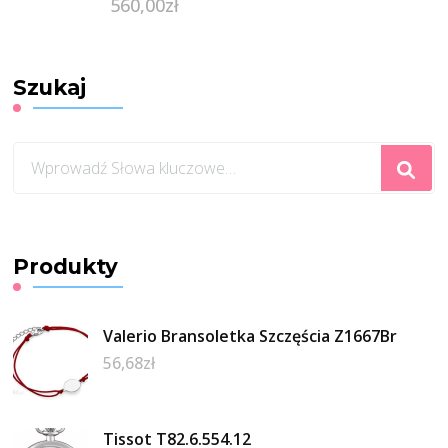
560,00
zł
Szukaj
Szukasz
czegoś?
Produkty
Valerio Bransoletka Szczęścia Z1667Br
56,68
zł
Tissot T82.6.554.12