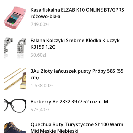
Kasa fiskalna ELZAB K10 ONLINE BT/GPRS
różowo-biała
749,00
zł
Falana Kolczyki Srebrne Kłódka Kluczyk
K3159 1,2G
50,60
zł
3Au Złoty łańcuszek pusty Próby 585 (55
cm)
1 638,00
zł
Burberry Be 2332 3977 52 rozm. M
573,40
zł
Quechua Buty Turystyczne Sh100 Warm
Mid Męskie Niebieski