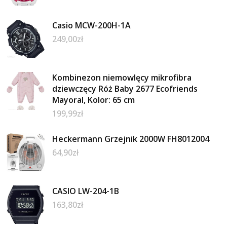
Casio MCW-200H-1A
249,00
zł
Kombinezon niemowlęcy mikrofibra
dziewczęcy Róż Baby 2677 Ecofriends
Mayoral, Kolor: 65 cm
199,99
zł
Heckermann Grzejnik 2000W FH8012004
64,90
zł
CASIO LW-204-1B
163,80
zł