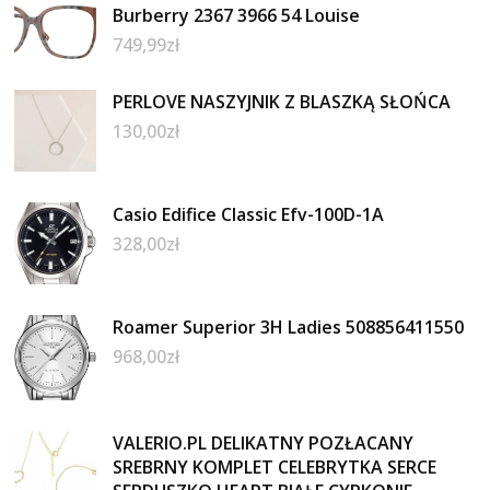
Burberry 2367 3966 54 Louise
749,99
zł
PERLOVE NASZYJNIK Z BLASZKĄ SŁOŃCA
130,00
zł
Casio Edifice Classic Efv-100D-1A
328,00
zł
Roamer Superior 3H Ladies 508856411550
968,00
zł
VALERIO.PL DELIKATNY POZŁACANY
SREBRNY KOMPLET CELEBRYTKA SERCE