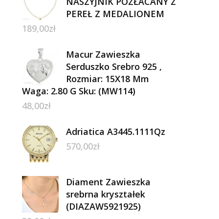
NASZYJNIK POZŁACANY Z
PEREŁ Z MEDALIONEM
189,00
zł
Macur Zawieszka
Serduszko Srebro 925 ,
Rozmiar: 15X18 Mm
Waga: 2.80 G Sku: (MW114)
48,00
zł
Adriatica A3445.1111Qz
570,00
zł
Diament Zawieszka
srebrna kryształek
(DIAZAW5921925)