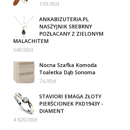
159,00
zł
ANKABIZUTERIA.PL
NASZYJNIK SREBRNY
POZŁACANY Z ZIELONYM
MALACHITEM
540,00
zł
Nocna Szafka Komoda
Toaletka Dąb Sonoma
74,00
zł
STAVIORI EMAGA ZŁOTY
PIERŚCIONEK PXD1943Y -
DIAMENT
4 820,00
zł