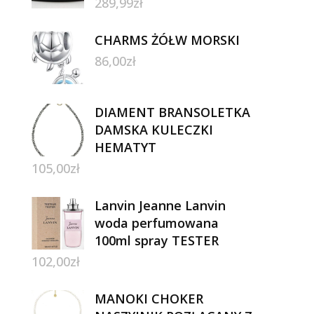
289,99
zł
CHARMS ŻÓŁW MORSKI
86,00
zł
DIAMENT BRANSOLETKA
DAMSKA KULECZKI
HEMATYT
105,00
zł
Lanvin Jeanne Lanvin
woda perfumowana
100ml spray TESTER
102,00
zł
MANOKI CHOKER