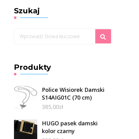
Szukaj
Szukasz
czegoś?
Produkty
Police Wisiorek Damski
S14AIG01C (70 cm)
385,00
zł
HUGO pasek damski
kolor czarny