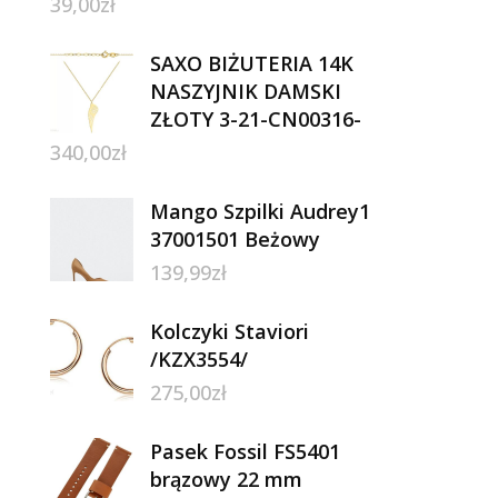
39,00
zł
SAXO BIŻUTERIA 14K
NASZYJNIK DAMSKI
ZŁOTY 3-21-CN00316-
340,00
zł
Mango Szpilki Audrey1
37001501 Beżowy
139,99
zł
Kolczyki Staviori
/KZX3554/
275,00
zł
Pasek Fossil FS5401
brązowy 22 mm