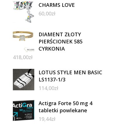
CHARMS LOVE
60,00
zł
DIAMENT ZŁOTY
PIERŚCIONEK 585
CYRKONIA
418,00
zł
LOTUS STYLE MEN BASIC
LS1137-1/3
114,00
zł
Actigra Forte 50 mg 4
tabletki powlekane
19,44
zł