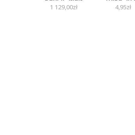
1 129,00
zł
4,95
zł
160WxM² 6M²
ZESTAWMAL160WM6M+LEOB