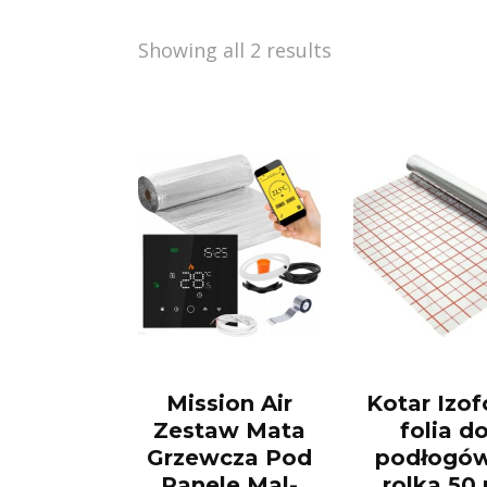
Showing all 2 results
Mission Air
Kotar Izof
Zestaw Mata
folia d
Grzewcza Pod
podłogów
Panele Mal-
rolka 50