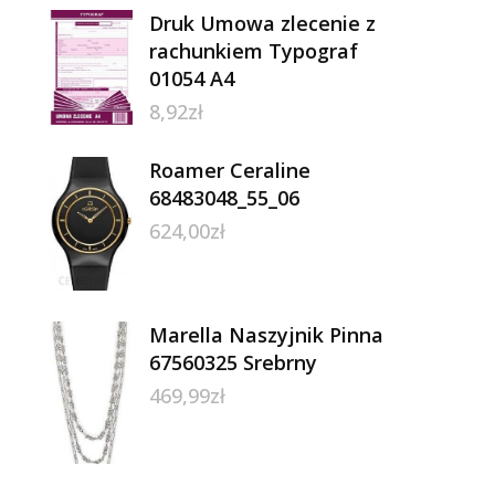
Druk Umowa zlecenie z
rachunkiem Typograf
01054 A4
8,92
zł
Roamer Ceraline
68483048_55_06
624,00
zł
Marella Naszyjnik Pinna
67560325 Srebrny
469,99
zł