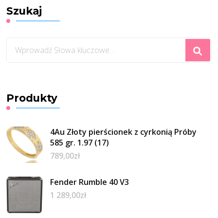
Szukaj
Szukasz
czegoś?
Produkty
4Au Złoty pierścionek z cyrkonią Próby
585 gr. 1.97 (17)
789,00
zł
Fender Rumble 40 V3
1 289,00
zł