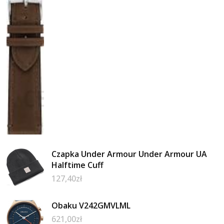
Czapka Under Armour Under Armour UA
Halftime Cuff
127,40
zł
Obaku V242GMVLML
621,00
zł