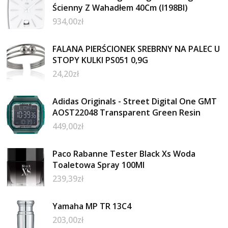
Ścienny Z Wahadłem 40Cm (I198Bl)
934,00
zł
FALANA PIERŚCIONEK SREBRNY NA PALEC U
STOPY KULKI PS051 0,9G
24,20
zł
Adidas Originals - Street Digital One GMT
AOST22048 Transparent Green Resin
449,00
zł
Paco Rabanne Tester Black Xs Woda
Toaletowa Spray 100Ml
239,39
zł
Yamaha MP TR 13C4
203,00
zł