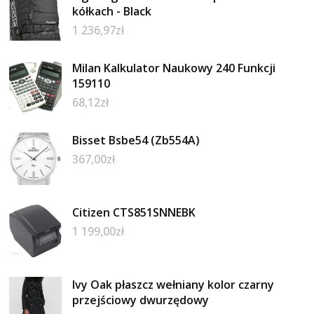
kółkach - Black
1 236,97
zł
Milan Kalkulator Naukowy 240 Funkcji
159110
68,12
zł
Bisset Bsbe54 (Zb554A)
367,00
zł
Citizen CTS851SNNEBK
1 199,00
zł
Ivy Oak płaszcz wełniany kolor czarny
przejściowy dwurzędowy