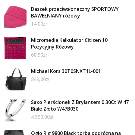
Daszek przeciwsłoneczny SPORTOWY
BAWEŁNIANY różowy
14,00
zł
Micromedia Kalkulator Citizen 10
Pozycyjny Różowy
60,90
zł
Michael Kors 30T0SNXT1L-001
849,00
zł
Saxo Pierścionek Z Brylantem 0 30Ct W 47
Białe Złoto W47B030
4 390,00
zł
Ogio Rig 9800 Black torba podróżna na