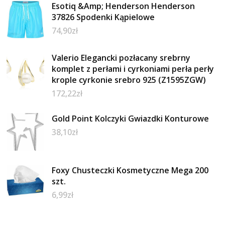
Esotiq &Amp; Henderson Henderson
37826 Spodenki Kąpielowe
74,90
zł
Valerio Elegancki pozłacany srebrny
komplet z perłami i cyrkoniami perła perły
krople cyrkonie srebro 925 (Z1595ZGW)
172,22
zł
Gold Point Kolczyki Gwiazdki Konturowe
38,10
zł
Foxy Chusteczki Kosmetyczne Mega 200
szt.
6,99
zł