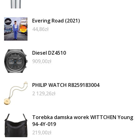
Evering Road (2021)
44,86
zł
Diesel DZ4510
909,00
zł
PHILIP WATCH R8259183004
2 129,26
zł
Torebka damska worek WITTCHEN Young
94-4Y-019
219,00
zł