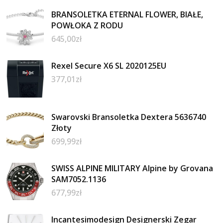
BRANSOLETKA ETERNAL FLOWER, BIAŁE,
POWŁOKA Z RODU
645,00
zł
Rexel Secure X6 SL 2020125EU
377,01
zł
Swarovski Bransoletka Dextera 5636740
Złoty
699,99
zł
SWISS ALPINE MILITARY Alpine by Grovana
SAM7052.1136
677,99
zł
Incantesimodesign Designerski Zegar