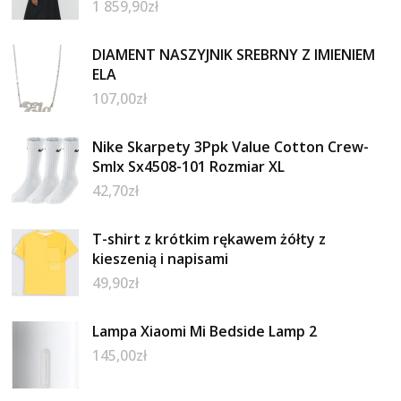
1 859,90
zł
DIAMENT NASZYJNIK SREBRNY Z IMIENIEM
ELA
107,00
zł
Nike Skarpety 3Ppk Value Cotton Crew-
Smlx Sx4508-101 Rozmiar XL
42,70
zł
T-shirt z krótkim rękawem żółty z
kieszenią i napisami
49,90
zł
Lampa Xiaomi Mi Bedside Lamp 2
145,00
zł