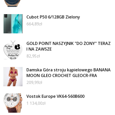
Cubot P50 6/128GB Zielony
664,89
zł
GOLD POINT NASZYJNIK "DO ŻONY" TERAZ
I NA ZAWSZE
82,95
zł
Damska Góra stroju kąpielowego BANANA
MOON GLEO CROCHET GLEOCR-FRA
209,99
zł
Vostok Europe VK64-560B600
1 134,00
zł