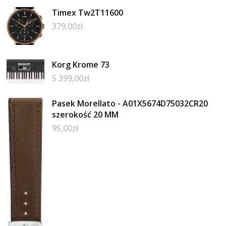
Timex Tw2T11600
379,00
zł
Korg Krome 73
5 399,00
zł
Pasek Morellato - A01X5674D75032CR20
szerokość 20 MM
95,00
zł