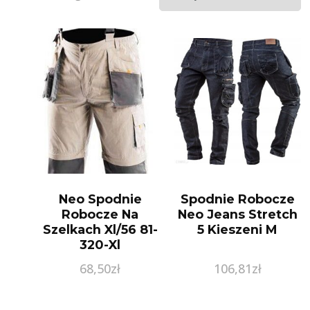
Neo Spodnie
Spodnie Robocze
Robocze Na
Neo Jeans Stretch
Szelkach Xl/56 81-
5 Kieszeni M
320-Xl
68,50
zł
106,81
zł