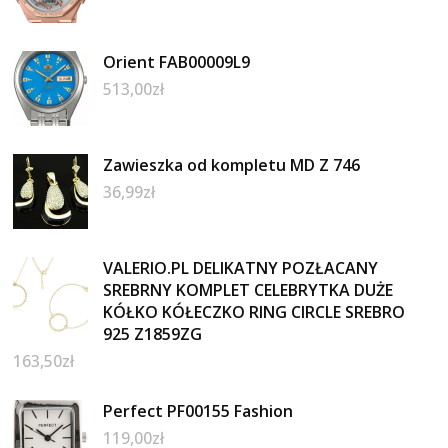
Orient FAB00009L9
513,00
zł
Zawieszka od kompletu MD Z 746
36,99
zł
VALERIO.PL DELIKATNY POZŁACANY
SREBRNY KOMPLET CELEBRYTKA DUŻE
KÓŁKO KÓŁECZKO RING CIRCLE SREBRO
925 Z1859ZG
163,50
zł
Perfect PF00155 Fashion
119,00
zł