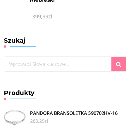
399,99
zł
Szukaj
Szukasz
czegoś?
Produkty
PANDORA BRANSOLETKA 590702HV-16
263,29
zł