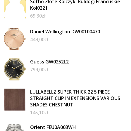
Sotho Złote Kolczyki Buldogi Francuskie
Kol0221
69,30
zł
Daniel Wellington DW00100470
449,00
zł
Guess GW0252L2
799,00
zł
LULLABELLZ SUPER THICK 22 5 PIECE
STRAIGHT CLIP IN EXTENSIONS VARIOUS
SHADES CHESTNUT
145,10
zł
Orient FEU0A003WH