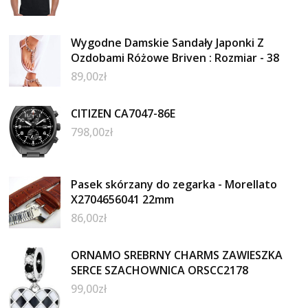
Wygodne Damskie Sandały Japonki Z
Ozdobami Różowe Briven : Rozmiar - 38
89,00
zł
CITIZEN CA7047-86E
798,00
zł
Pasek skórzany do zegarka - Morellato
X2704656041 22mm
86,00
zł
ORNAMO SREBRNY CHARMS ZAWIESZKA
SERCE SZACHOWNICA ORSCC2178
99,00
zł