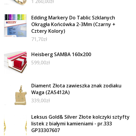
1 260,00
zł
Edding Markery Do Tablic Szklanych
Okrągła Końcówka 2-3Mm (Czarny +
Cztery Kolory)
71,70
zł
Heisberg SAMBA 160x200
599,00
zł
Diament Złota zawieszka znak zodiaku
Waga (ZA5412A)
339,00
zł
Leksus Gold& Silver Złote kolczyki sztyfty
listek z białymi kamieniami - pr.333
GP33307607