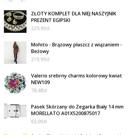
ZŁOTY KOMPLET DLA NIEJ NASZYJNIK
PREZENT EGIPSKI
229,99
zł
Mohito - Brązowy płaszcz z wiązaniem -
Beżowy
219,99
zł
Valerio srebrny charms kolorowy kwiat
NEW109
78,48
zł
Pasek Skórzany do Zegarka Biały 14 mm
MORELLATO A01X5200875017
63,00
zł