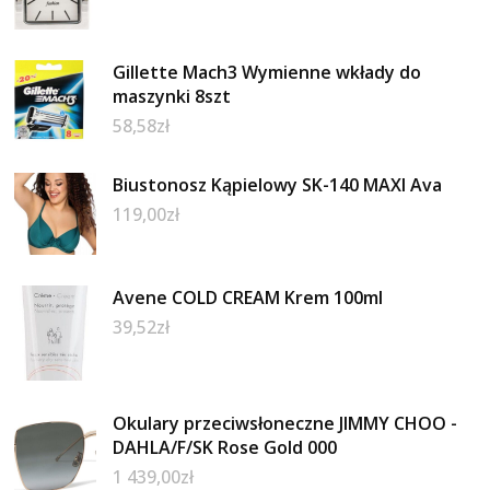
Gillette Mach3 Wymienne wkłady do
maszynki 8szt
58,58
zł
Biustonosz Kąpielowy SK-140 MAXI Ava
119,00
zł
Avene COLD CREAM Krem 100ml
39,52
zł
Okulary przeciwsłoneczne JIMMY CHOO -
DAHLA/F/SK Rose Gold 000
1 439,00
zł