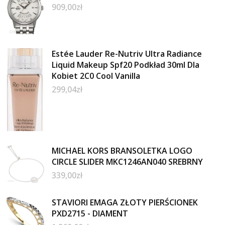
909,00
zł
Estée Lauder Re-Nutriv Ultra Radiance
Liquid Makeup Spf20 Podkład 30ml Dla
Kobiet 2C0 Cool Vanilla
299,04
zł
MICHAEL KORS BRANSOLETKA LOGO
CIRCLE SLIDER MKC1246AN040 SREBRNY
339,00
zł
STAVIORI EMAGA ZŁOTY PIERŚCIONEK
PXD2715 - DIAMENT