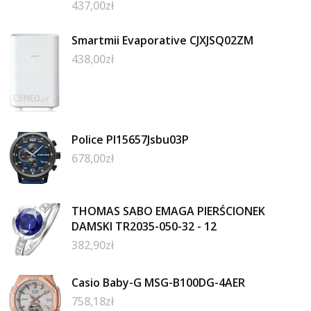
437,00
zł
Smartmii Evaporative CJXJSQ02ZM
438,00
zł
Police Pl15657Jsbu03P
678,00
zł
THOMAS SABO EMAGA PIERŚCIONEK
DAMSKI TR2035-050-32 - 12
382,90
zł
Casio Baby-G MSG-B100DG-4AER
758,18
zł