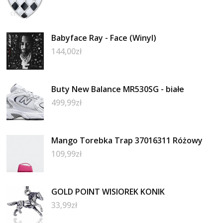
Babyface Ray - Face (Winyl)
144,00
zł
Buty New Balance MR530SG - białe
499,99
zł
Mango Torebka Trap 37016311 Różowy
109,99
zł
GOLD POINT WISIOREK KONIK
33,99
zł