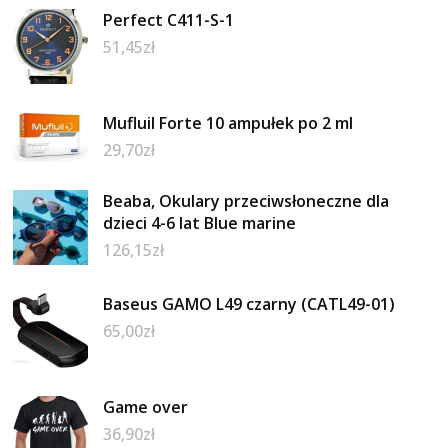
Perfect C411-S-1
51,45
zł
Mufluil Forte 10 ampułek po 2 ml
29,70
zł
Beaba, Okulary przeciwsłoneczne dla
dzieci 4-6 lat Blue marine
126,15
zł
Baseus GAMO L49 czarny (CATL49-01)
65,00
zł
Game over
36,90
zł