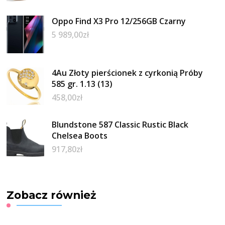
Oppo Find X3 Pro 12/256GB Czarny
5 989,00
zł
4Au Złoty pierścionek z cyrkonią Próby
585 gr. 1.13 (13)
458,00
zł
Blundstone 587 Classic Rustic Black
Chelsea Boots
917,80
zł
Zobacz również