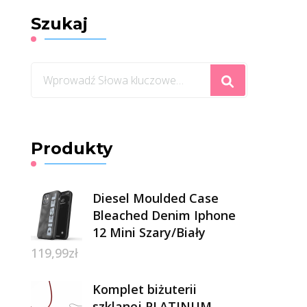
Szukaj
Szukasz
czegoś?
Produkty
Diesel Moulded Case
Bleached Denim Iphone
12 Mini Szary/Biały
119,99
zł
Komplet biżuterii
szklanej PLATINUM