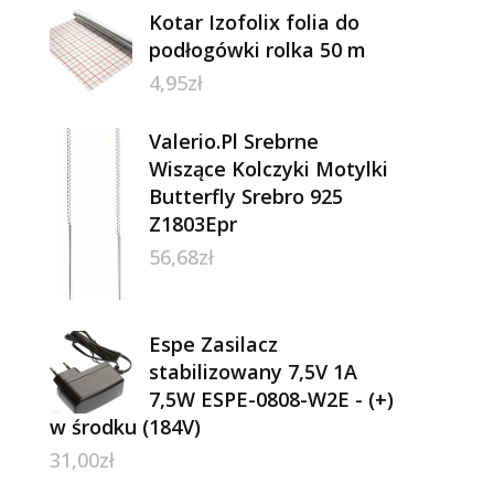
Kotar Izofolix folia do
podłogówki rolka 50 m
4,95
zł
Valerio.Pl Srebrne
Wiszące Kolczyki Motylki
Butterfly Srebro 925
Z1803Epr
56,68
zł
Espe Zasilacz
stabilizowany 7,5V 1A
7,5W ESPE-0808-W2E - (+)
w środku (184V)
31,00
zł