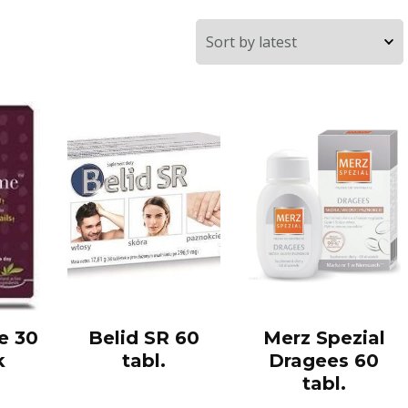
e 30
Belid SR 60
Merz Spezial
k
tabl.
Dragees 60
tabl.