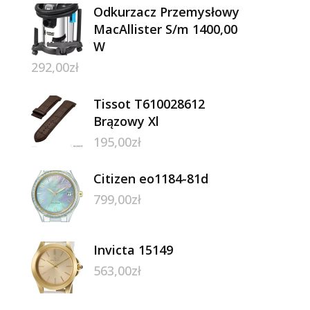
Odkurzacz Przemysłowy
MacAllister S/m 1400,00
W
292,00
zł
Tissot T610028612
Brązowy Xl
195,00
zł
Citizen eo1184-81d
799,00
zł
Invicta 15149
563,00
zł