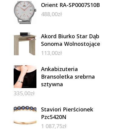
Orient RA-SP0007S10B
488,00
zł
Akord Biurko Star Dąb
Sonoma Wolnostojące
113,00
zł
Ankabizuteria
Bransoletka srebrna
sztywna
335,00
zł
Staviori Pierścionek
Pzc5420N
1 087,75
zł