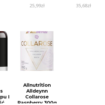
25,99
zł
35,68
zł
Allnutrition
s
Alldeynn
pu I
Collarose
ść
Raspberry 300g