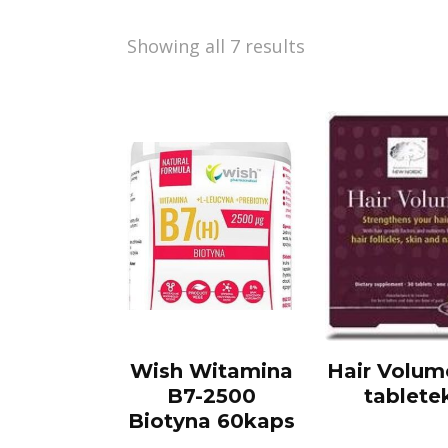
Showing all 7 results
Wish Witamina
Hair Volum
B7-2500
tablete
Biotyna 60kaps