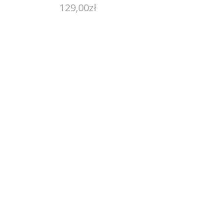
129,00
zł
.