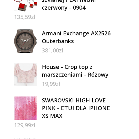
czerwony - 0904
135,59
zł
Armani Exchange AX2526
Outerbanks
381,00
zł
House - Crop top z
marszczeniami - Różowy
19,99
zł
SWAROVSKI HIGH LOVE
PINK - ETUI DLA IPHONE
XS MAX
129,99
zł