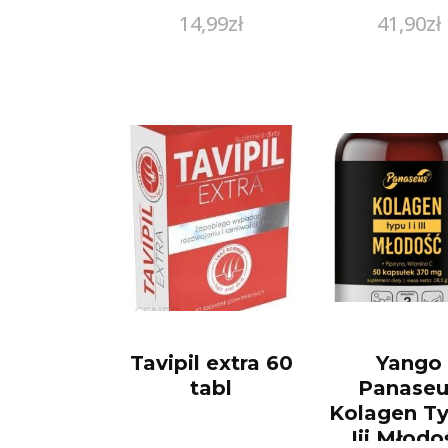
14,99
zł
41,90
zł
Tavipil extra 60
Yango
tabl
Panaseu
Kolagen Ty
Iii Młodo