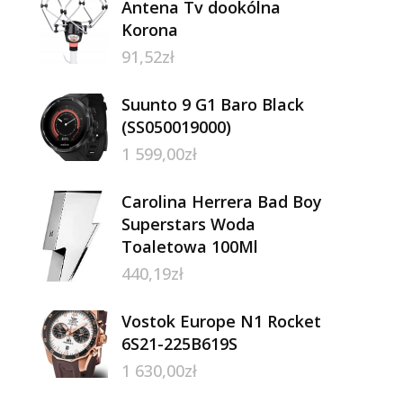
Antena Tv dookólna
Korona
91,52
zł
Suunto 9 G1 Baro Black
(SS050019000)
1 599,00
zł
Carolina Herrera Bad Boy
Superstars Woda
Toaletowa 100Ml
440,19
zł
Vostok Europe N1 Rocket
6S21-225B619S
1 630,00
zł