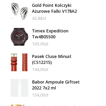
Gold Point Kolczyki
Ażurowe Falki V178A2
43,88
zł
Timex Expedition
Tw4B05500
169,00
zł
Pasek Cluse Minuit
(CS12215)
144,00
zł
Babor Ampoule Giftset
2022 7x2 ml
154,00
zł