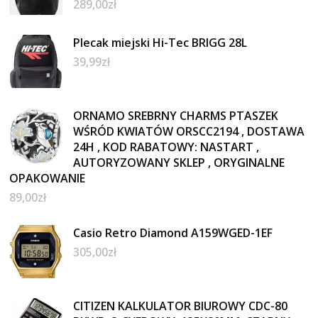
289,00
zł
Plecak miejski Hi-Tec BRIGG 28L
39,99
zł
ORNAMO SREBRNY CHARMS PTASZEK
WŚRÓD KWIATÓW ORSCC2194 , DOSTAWA
24H , KOD RABATOWY: NASTART ,
AUTORYZOWANY SKLEP , ORYGINALNE
OPAKOWANIE
89,00
zł
Casio Retro Diamond A159WGED-1EF
305,00
zł
CITIZEN KALKULATOR BIUROWY CDC-80