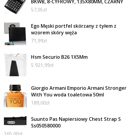
BKWB, 8-CYFROWY, 135X80MM, CZARNY
57,05
zł
Ego Męski portfel skórzany z tyłem z
wzorem skóry węża
71,99
zł
Hsm Securio B26 1X5Mm
5 921,99
zł
Giorgio Armani Emporio Armani Stronger
With You woda toaletowa 50ml
189,00
zł
Suunto Pas Napiersiowy Chest Strap S
Ss050580000
165,00
zł