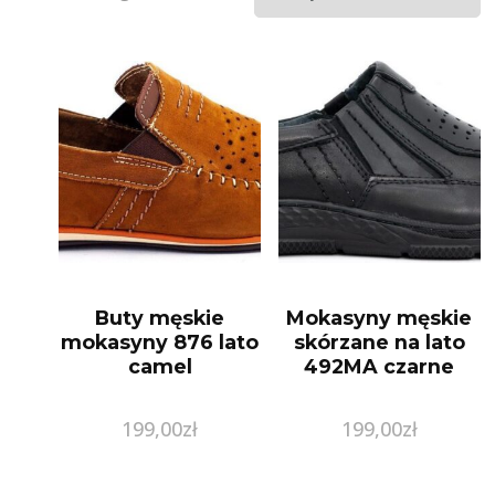
Buty męskie
Mokasyny męskie
mokasyny 876 lato
skórzane na lato
camel
492MA czarne
199,00
zł
199,00
zł