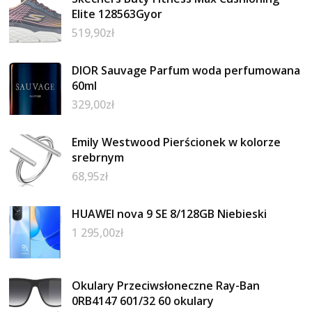
Elite 128563Gyor
519,90
zł
DIOR Sauvage Parfum woda perfumowana
60ml
329,00
zł
Emily Westwood Pierścionek w kolorze
srebrnym
68,95
zł
HUAWEI nova 9 SE 8/128GB Niebieski
1 295,00
zł
Okulary Przeciwsłoneczne Ray-Ban
0RB4147 601/32 60 okulary