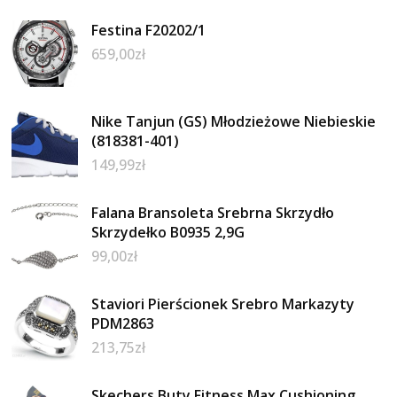
Festina F20202/1
659,00
zł
Nike Tanjun (GS) Młodzieżowe Niebieskie
(818381-401)
149,99
zł
Falana Bransoleta Srebrna Skrzydło
Skrzydełko B0935 2,9G
99,00
zł
Staviori Pierścionek Srebro Markazyty
PDM2863
213,75
zł
Skechers Buty Fitness Max Cushioning