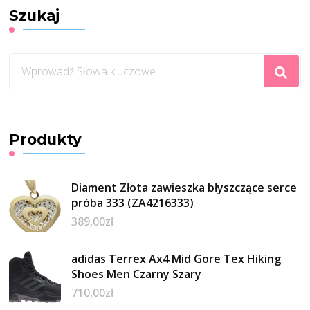
Szukaj
Szukasz
czegoś?
Produkty
Diament Złota zawieszka błyszczące serce
próba 333 (ZA4216333)
389,00
zł
adidas Terrex Ax4 Mid Gore Tex Hiking
Shoes Men Czarny Szary
710,00
zł