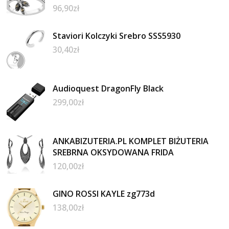
96,90
zł
Staviori Kolczyki Srebro SSS5930
30,40
zł
Audioquest DragonFly Black
299,00
zł
ANKABIZUTERIA.PL KOMPLET BIŻUTERIA
SREBRNA OKSYDOWANA FRIDA
120,00
zł
GINO ROSSI KAYLE zg773d
138,00
zł