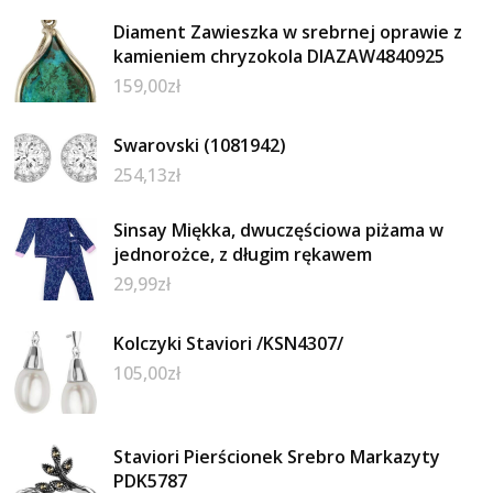
Diament Zawieszka w srebrnej oprawie z
kamieniem chryzokola DIAZAW4840925
159,00
zł
Swarovski (1081942)
254,13
zł
Sinsay Miękka, dwuczęściowa piżama w
jednorożce, z długim rękawem
29,99
zł
Kolczyki Staviori /KSN4307/
105,00
zł
Staviori Pierścionek Srebro Markazyty
PDK5787