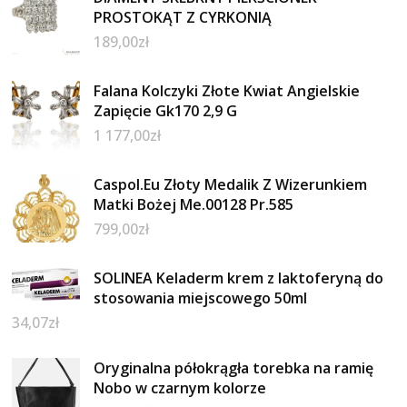
PROSTOKĄT Z CYRKONIĄ
189,00
zł
Falana Kolczyki Złote Kwiat Angielskie
Zapięcie Gk170 2,9 G
1 177,00
zł
Caspol.Eu Złoty Medalik Z Wizerunkiem
Matki Bożej Me.00128 Pr.585
799,00
zł
SOLINEA Keladerm krem z laktoferyną do
stosowania miejscowego 50ml
34,07
zł
Oryginalna półokrągła torebka na ramię
Nobo w czarnym kolorze