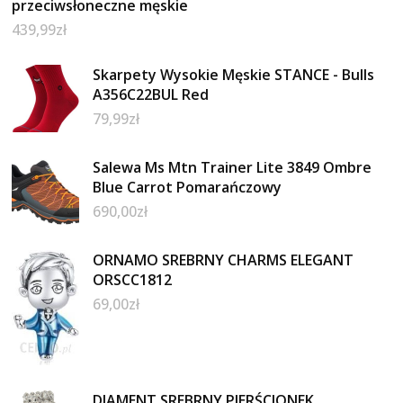
przeciwsłoneczne męskie
439,99
zł
Skarpety Wysokie Męskie STANCE - Bulls
A356C22BUL Red
79,99
zł
Salewa Ms Mtn Trainer Lite 3849 Ombre
Blue Carrot Pomarańczowy
690,00
zł
ORNAMO SREBRNY CHARMS ELEGANT
ORSCC1812
69,00
zł
DIAMENT SREBRNY PIERŚCIONEK