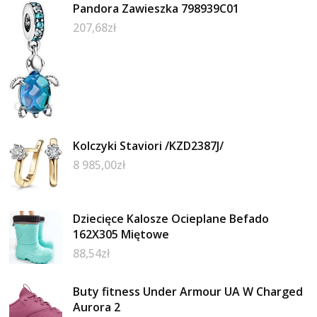
Pandora Zawieszka 798939C01
207,68
zł
Kolczyki Staviori /KZD2387J/
8 985,00
zł
Dziecięce Kalosze Ocieplane Befado
162X305 Miętowe
88,54
zł
Buty fitness Under Armour UA W Charged
Aurora 2