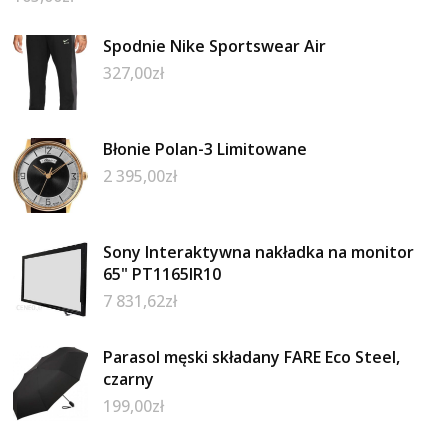
Spodnie Nike Sportswear Air
327,00
zł
Błonie Polan-3 Limitowane
2 395,00
zł
Sony Interaktywna nakładka na monitor
65" PT1165IR10
7 831,62
zł
Parasol męski składany FARE Eco Steel,
czarny
199,00
zł