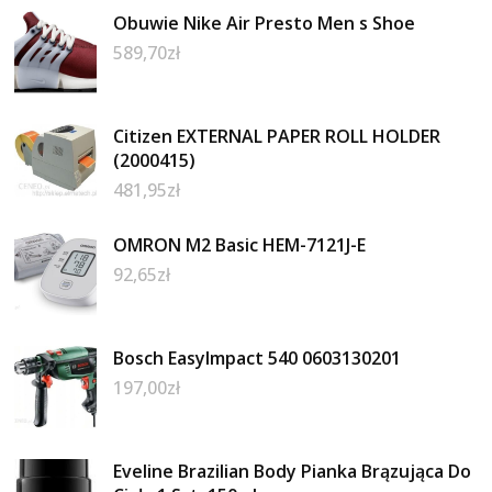
Obuwie Nike Air Presto Men s Shoe
589,70
zł
Citizen EXTERNAL PAPER ROLL HOLDER
(2000415)
481,95
zł
OMRON M2 Basic HEM-7121J-E
92,65
zł
Bosch EasyImpact 540 0603130201
197,00
zł
Eveline Brazilian Body Pianka Brązująca Do