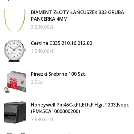
DIAMENT ZŁOTY ŁAŃCUSZEK 333 GRUBA
PANCERKA 4MM
3 290,00
zł
Certina C035.210.16.012.00
1 540,00
zł
Pinezki Srebrne 100 Szt.
2,55
zł
Honeywell Pm45Ca,Ft,Eth,F Hgr,T203,Nopc
(PM45CA1000000200)
7 990,61
zł