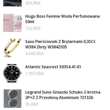
259,99
zł
Hugo Boss Femme Woda Perfumowana
50ml
122,99
zł
Saxo Pierścionek Z Brylantami 0,35Ct
W384 Złoty W384Z035
4 560,00
zł
Atlantic Seacrest 50354.41.61
1 307,00
zł
Legrand Suno Gniazdo Schuko 2-krotna
2P+Z Z Przesłoną Aluminium 721326
35,08
zł