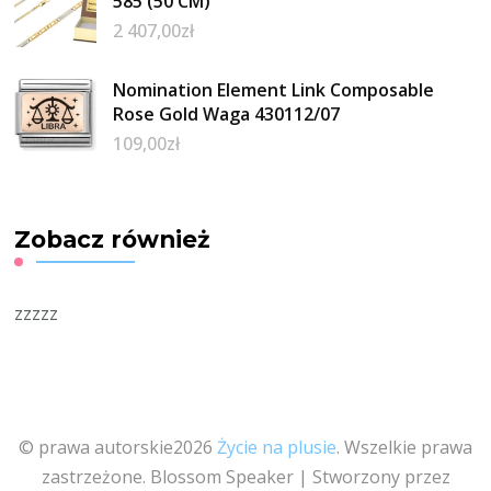
585 (50 CM)
2 407,00
zł
Nomination Element Link Composable
Rose Gold Waga 430112/07
109,00
zł
Zobacz również
zzzzz
© prawa autorskie2026
Życie na plusie
. Wszelkie prawa
zastrzeżone.
Blossom Speaker | Stworzony przez