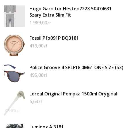
Hugo Garnitur Hesten222X 50474631
Szary Extra Slim Fit
1 989,00
zł
Fossil Pfo091P BQ3181
419,00
zł
Police Groove 4 SPLF18 0M61 ONE SIZE (53)
495,00
zł
Loreal Original Pompka 1500ml Oryginał
6,63
zł
Luminox A.3181