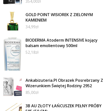
354,00
zł
GOLD POINT WISIOREK Z ZIELONYM
KAMIENIEM
34,99
zł
BIODERMA Atoderm INTENSIVE kojący
balsam emolientowy 500ml
52,18
zł
Ankabizuteria.Pl Obrazek Posrebrzany Z
Wizerunkiem Świętej Rodziny 2952
85,00
zł
3B AU ZŁOTY ŁAŃCUSZEK PEŁNY PRÓBY