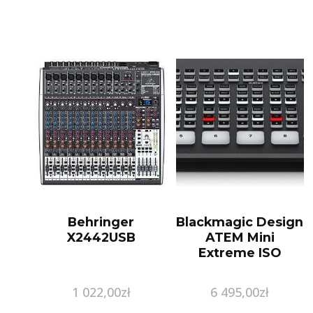
Behringer
Blackmagic Design
X2442USB
ATEM Mini
Extreme ISO
1 022,00
zł
6 495,00
zł