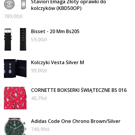
Staviori Emaga Złoty oprawki do
kolczyków (KBD50OP)
789,00
zł
Bisset - 20 Mm Bs205
59,00
zł
Kolczyki Vesta Silver M
99,00
zł
CORNETTE BOKSERKI ŚWIĄTECZNE BS 016
40,79
zł
Adidas Code One Chrono Brown/Silver
749,99
zł