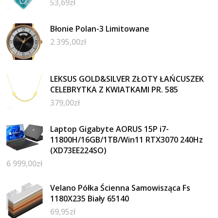
53,69
zł
Błonie Polan-3 Limitowane
2 395,00
zł
LEKSUS GOLD&SILVER ZŁOTY ŁAŃCUSZEK
CELEBRYTKA Z KWIATKAMI PR. 585
379,00
zł
Laptop Gigabyte AORUS 15P i7-
11800H/16GB/1TB/Win11 RTX3070 240Hz
(XD73EE224SO)
6 999,00
zł
Velano Półka Ścienna Samowisząca Fs
1180X235 Biały 65140
69,95
zł