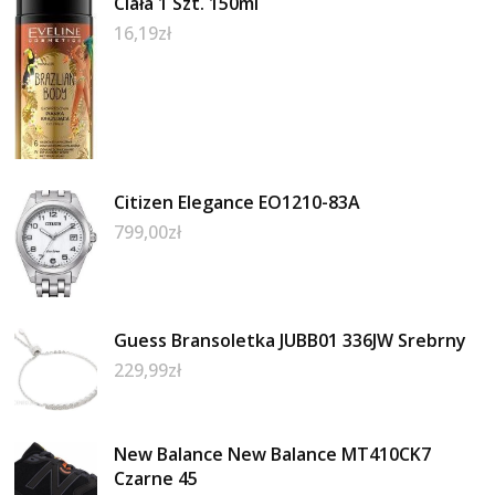
Ciała 1 Szt. 150ml
16,19
zł
Citizen Elegance EO1210-83A
799,00
zł
Guess Bransoletka JUBB01 336JW Srebrny
229,99
zł
New Balance New Balance MT410CK7
Czarne 45