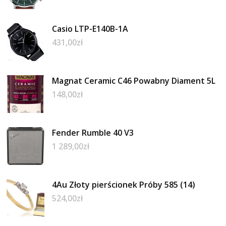
Casio LTP-E140B-1A
431,00
zł
Magnat Ceramic C46 Powabny Diament 5L
148,00
zł
Fender Rumble 40 V3
1 289,00
zł
4Au Złoty pierścionek Próby 585 (14)
524,00
zł