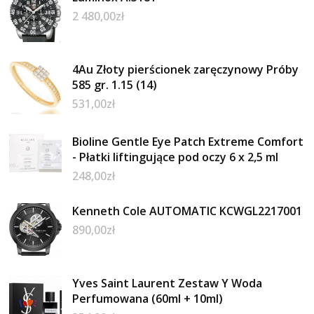
2 480,00
zł
4Au Złoty pierścionek zaręczynowy Próby
585 gr. 1.15 (14)
531,00
zł
Bioline Gentle Eye Patch Extreme Comfort
- Płatki liftingujące pod oczy 6 x 2,5 ml
248,00
zł
Kenneth Cole AUTOMATIC KCWGL2217001
890,00
zł
Yves Saint Laurent Zestaw Y Woda
Perfumowana (60ml + 10ml)