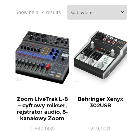
Showing all 4 results
Zoom LiveTrak L-8
Behringer Xenyx
– cyfrowy mikser,
302USB
rejstrator audio, 8-
kanałowy Zoom
LiveTrak L-8
1 830,00
zł
219,00
zł