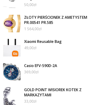
50,00
zł
ZŁOTY PIERŚCIONEK Z AMETYSTEM
PR.00541 PR.585
1 564,00
zł
Xiaomi Reusable Bag
49,00
zł
Casio EFV-590D-2A
369,00
zł
GOLD POINT WISIOREK KOTEK Z
MARKAZYTAMI
33,00
zł