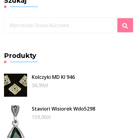
Szukaj
Szukasz
czegoś?
Produkty
Kolczyki MD KI 946
36,99
zł
Staviori Wisiorek Wdo5298
159,00
zł