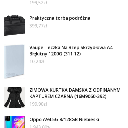
199,52
zł
Praktyczna torba podróżna
399,77
zł
Vaupe Teczka Na Rzep Skrzydłowa A4
Błękitny 1200G (311 12)
10,24
zł
ZIMOWA KURTKA DAMSKA Z ODPINANYM
KAPTUREM CZARNA (16M9060-392)
199,90
zł
Oppo A94 5G 8/128GB Niebieski
1 943,00
zł