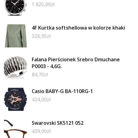
1 825,00
zł
4F Kurtka softshellowa w kolorze khaki
326,95
zł
Falana Pierścionek Srebro Dmuchane
P0003 - 4,6G.
84,70
zł
Casio BABY-G BA-110RG-1
424,00
zł
Swarovski SK5121 052
439,00
zł