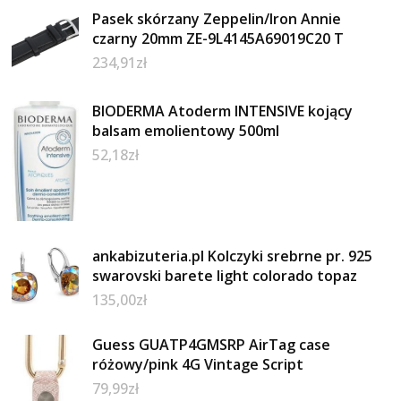
Pasek skórzany Zeppelin/Iron Annie
czarny 20mm ZE-9L4145A69019C20 T
234,91
zł
BIODERMA Atoderm INTENSIVE kojący
balsam emolientowy 500ml
52,18
zł
ankabizuteria.pl Kolczyki srebrne pr. 925
swarovski barete light colorado topaz
135,00
zł
Guess GUATP4GMSRP AirTag case
różowy/pink 4G Vintage Script
79,99
zł