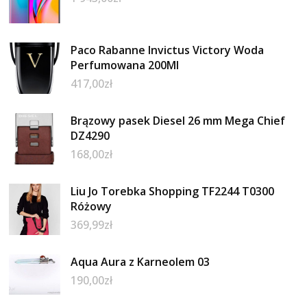
Paco Rabanne Invictus Victory Woda
Perfumowana 200Ml
417,00
zł
Brązowy pasek Diesel 26 mm Mega Chief
DZ4290
168,00
zł
Liu Jo Torebka Shopping TF2244 T0300
Różowy
369,99
zł
Aqua Aura z Karneolem 03
190,00
zł