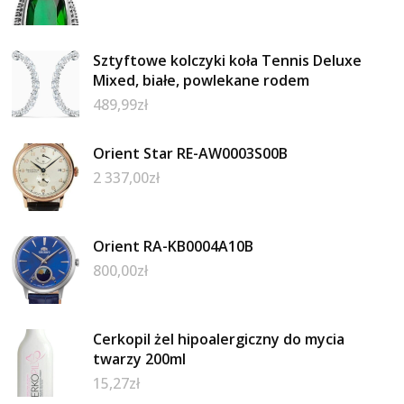
Sztyftowe kolczyki koła Tennis Deluxe
Mixed, białe, powlekane rodem
489,99
zł
Orient Star RE-AW0003S00B
2 337,00
zł
Orient RA-KB0004A10B
800,00
zł
Cerkopil żel hipoalergiczny do mycia
twarzy 200ml
15,27
zł