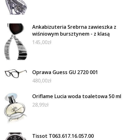
Ankabizuteria Srebrna zawieszka z
wiśniowym bursztynem - z klasą
145,00
zł
Oprawa Guess GU 2720 001
480,00
zł
Oriflame Lucia woda toaletowa 50 ml
28,99
zł
Tissot T063.617.16.057.00