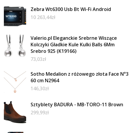
Zebra Wt6300 Usb Bt Wi-Fi Android
10 263,44
zł
Valerio.pl Eleganckie Srebrne Wiszące
Kolczyki Gładkie Kule Kulki Balls 6Mm
Srebro 925 (K19166)
73,03
zł
Sotho Medalion z różowego złota Face N°3
60 cm N2964
146,30
zł
Sztyblety BADURA - MB-TORO-11 Brown
299,99
zł