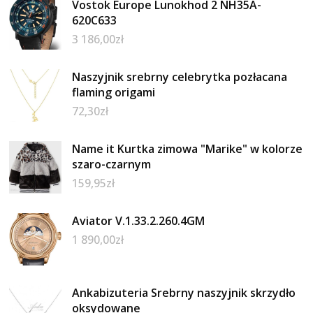
Vostok Europe Lunokhod 2 NH35A-
620C633
3 186,00
zł
Naszyjnik srebrny celebrytka pozłacana
flaming origami
72,30
zł
Name it Kurtka zimowa "Marike" w kolorze
szaro-czarnym
159,95
zł
Aviator V.1.33.2.260.4GM
1 890,00
zł
Ankabizuteria Srebrny naszyjnik skrzydło
oksydowane