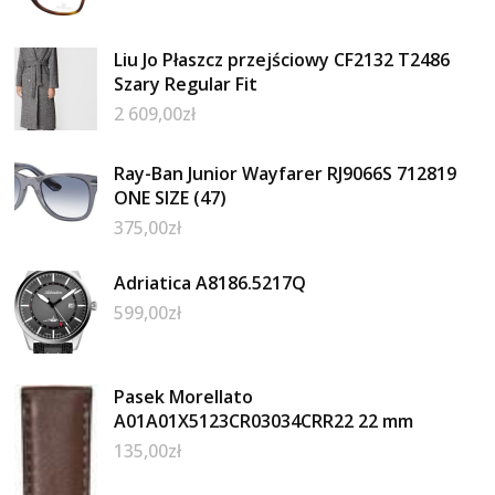
Liu Jo Płaszcz przejściowy CF2132 T2486
Szary Regular Fit
2 609,00
zł
Ray-Ban Junior Wayfarer RJ9066S 712819
ONE SIZE (47)
375,00
zł
Adriatica A8186.5217Q
599,00
zł
Pasek Morellato
A01A01X5123CR03034CRR22 22 mm
135,00
zł