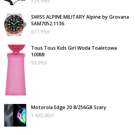
529,99
zł
SWISS ALPINE MILITARY Alpine by Grovana
SAM7052.1136
677,99
zł
Tous Tous Kids Girl Woda Toaletowa
100Ml
99,99
zł
Motorola Edge 20 8/256GB Szary
1 425,00
zł