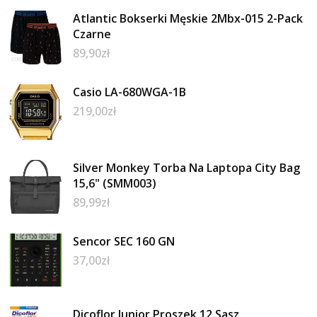
Atlantic Bokserki Męskie 2Mbx-015 2-Pack
Czarne
89,90
zł
Casio LA-680WGA-1B
219,00
zł
Silver Monkey Torba Na Laptopa City Bag
15,6" (SMM003)
89,99
zł
Sencor SEC 160 GN
37,00
zł
Dicoflor Junior Proszek 12 Sasz