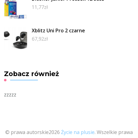
11,77
zł
Xblitz Uni Pro 2 czarne
67,92
zł
Zobacz również
zzzzz
© prawa autorskie2026
Życie na plusie
. Wszelkie prawa