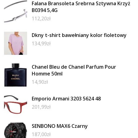
Falana Bransoleta Srebrna Sztywna Krzyż
B0394 5,4G
112,20
zł
Dkny t-shirt bawełniany kolor fioletowy
134,99
zł
Chanel Bleu de Chanel Parfum Pour
Homme 50ml
14,90
zł
Emporio Armani 3203 5624 48
201,99
zł
SENBONO MAX6 Czarny
187,00
zł