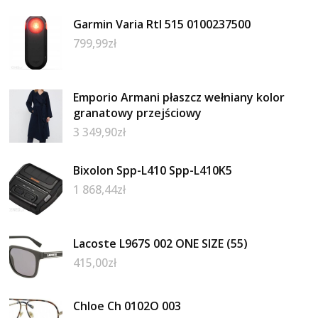
Garmin Varia Rtl 515 0100237500
799,99
zł
Emporio Armani płaszcz wełniany kolor
granatowy przejściowy
3 349,90
zł
Bixolon Spp-L410 Spp-L410K5
1 868,44
zł
Lacoste L967S 002 ONE SIZE (55)
415,00
zł
Chloe Ch 0102O 003