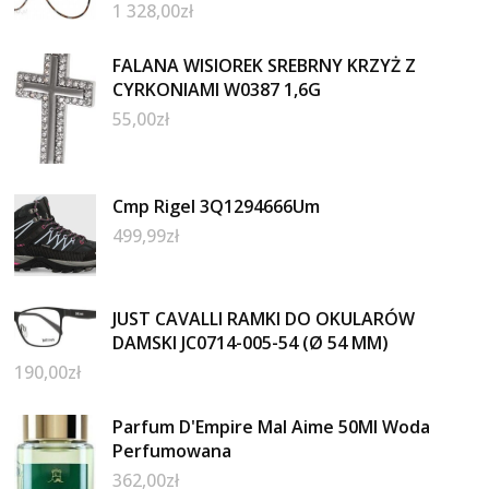
1 328,00
zł
FALANA WISIOREK SREBRNY KRZYŻ Z
CYRKONIAMI W0387 1,6G
55,00
zł
Cmp Rigel 3Q1294666Um
499,99
zł
JUST CAVALLI RAMKI DO OKULARÓW
DAMSKI JC0714-005-54 (Ø 54 MM)
190,00
zł
Parfum D'Empire Mal Aime 50Ml Woda
Perfumowana
362,00
zł