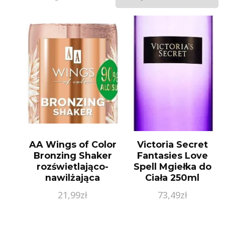
AA Wings of Color
Victoria Secret
Bronzing Shaker
Fantasies Love
rozświetlająco-
Spell Mgiełka do
nawilżająca
Ciała 250ml
mgiełka do twarzy
21,99
zł
73,49
zł
50 ml