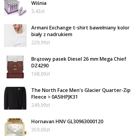
Wiśnia
3,43
zł
Armani Exchange t-shirt bawełniany kolor
biały z nadrukiem
229,99
zł
Brązowy pasek Diesel 26 mm Mega Chief
DZ4290
168,00
zł
The North Face Men's Glacier Quarter-Zip
Fleece > 0A5IHPJK31
249,99
zł
Hornavan HNV GL30963000120
359,00
zł