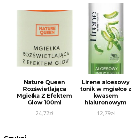
Nature Queen
Lirene aloesowy
Rozświetlająca
tonik w mgiełce z
Mgiełka Z Efektem
kwasem
Glow 100ml
hialuronowym
200ml
24,72
zł
12,79
zł