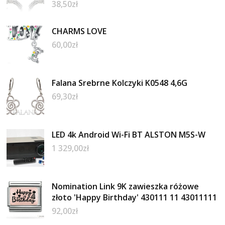
38,50
zł
CHARMS LOVE
60,00
zł
Falana Srebrne Kolczyki K0548 4,6G
69,30
zł
LED 4k Android Wi-Fi BT ALSTON M5S-W
1 329,00
zł
Nomination Link 9K zawieszka różowe
złoto 'Happy Birthday' 430111 11 43011111
92,00
zł