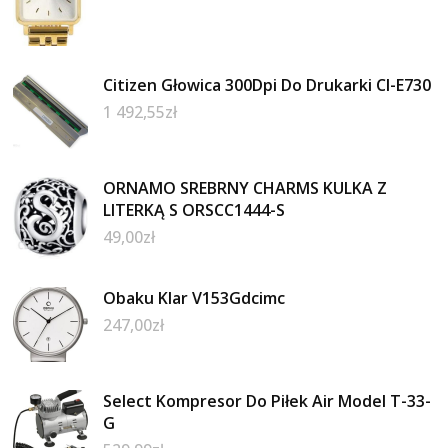
Citizen Głowica 300Dpi Do Drukarki Cl-E730
1 492,55
zł
ORNAMO SREBRNY CHARMS KULKA Z
LITERKĄ S ORSCC1444-S
49,00
zł
Obaku Klar V153Gdcimc
247,00
zł
Select Kompresor Do Piłek Air Model T-33-
G