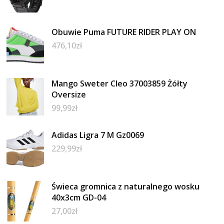
Obuwie Puma FUTURE RIDER PLAY ON
476,10
zł
Mango Sweter Cleo 37003859 Żółty
Oversize
99,99
zł
Adidas Ligra 7 M Gz0069
229,99
zł
Świeca gromnica z naturalnego wosku
40x3cm GD-04
27,00
zł