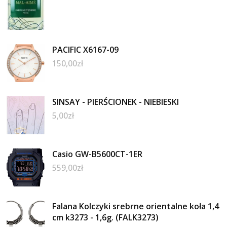
PACIFIC X6167-09
150,00
zł
SINSAY - PIERŚCIONEK - NIEBIESKI
5,00
zł
Casio GW-B5600CT-1ER
559,00
zł
Falana Kolczyki srebrne orientalne koła 1,4
cm k3273 - 1,6g. (FALK3273)