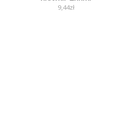
9,44
zł