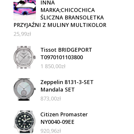
INNA
MARKA;CHICOCHICA
ŚLICZNA BRANSOLETKA
PRZYJAŹNI Z MULINY MULTIKOLOR
25,99
zł
Tissot BRIDGEPORT
T0970101103800
1 850,00
zł
Zeppelin 8131-3-SET
Mandala SET
873,00
zł
Citizen Promaster
NY0040-09EE
920,96
zł