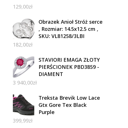
129,00
zł
Obrazek Anioł Stróż serce
, Rozmiar: 14.5x12.5 cm ,
SKU: VL81258/3LBI
182,00
zł
STAVIORI EMAGA ZŁOTY
PIERŚCIONEK PBD3859 -
DIAMENT
3 940,00
zł
Treksta Brevik Low Lace
Gtx Gore Tex Black
Purple
399,99
zł