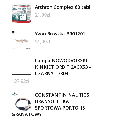
Arthron Complex 60 tabl.
21,99
zł
Yvon Broszka BR01201
51,00
zł
Lampa NOWODVORSKI -
KINKIET ORBIT 2XGX53 -
CZARNY - 7804
137,83
zł
CONSTANTIN NAUTICS
BRANSOLETKA
SPORTOWA PORTO 15
GRANATOWY