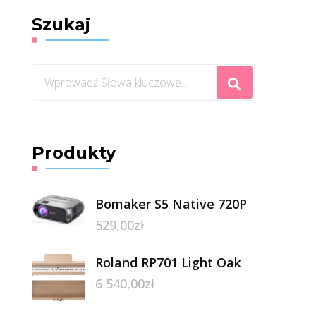
Szukaj
Szukasz
czegoś?
Produkty
Bomaker S5 Native 720P
529,00
zł
Roland RP701 Light Oak
6 540,00
zł