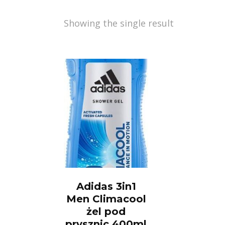
Showing the single result
Adidas 3in1
Men Climacool
żel pod
prysznic 400ml