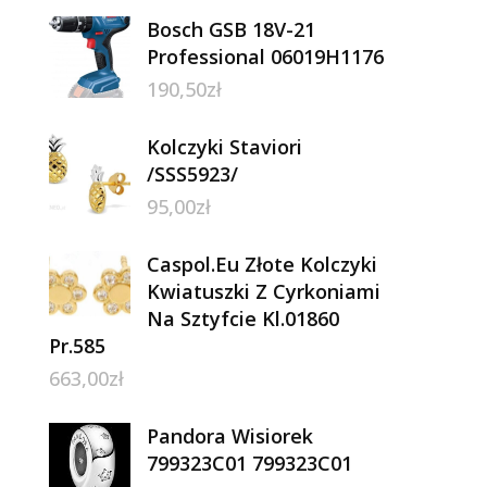
Bosch GSB 18V-21
Professional 06019H1176
190,50
zł
Kolczyki Staviori
/SSS5923/
95,00
zł
Caspol.Eu Złote Kolczyki
Kwiatuszki Z Cyrkoniami
Na Sztyfcie Kl.01860
Pr.585
663,00
zł
Pandora Wisiorek
799323C01 799323C01