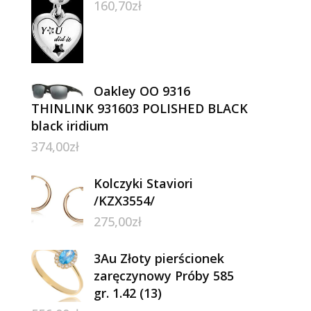
160,70
zł
Oakley OO 9316
THINLINK 931603 POLISHED BLACK
black iridium
374,00
zł
Kolczyki Staviori
/KZX3554/
275,00
zł
3Au Złoty pierścionek
zaręczynowy Próby 585
gr. 1.42 (13)