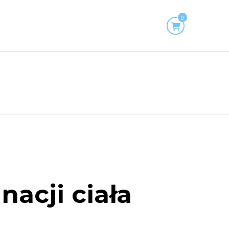
0
acji ciała