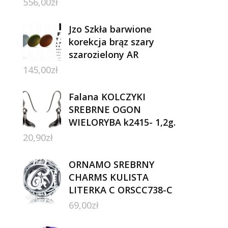
556,00
zł
Jzo Szkła barwione
korekcja brąz szary
szarozielony AR
145,00
zł
Falana KOLCZYKI
SREBRNE OGON
WIELORYBA k2415- 1,2g.
20,90
zł
ORNAMO SREBRNY
CHARMS KULISTA
LITERKA C ORSCC738-C
69,00
zł