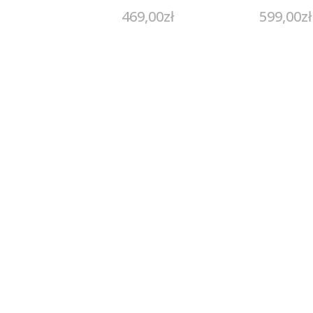
469,00
zł
599,00
zł