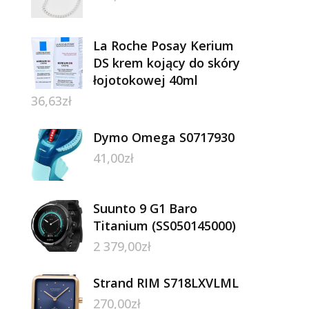
La Roche Posay Kerium
DS krem kojący do skóry
łojotokowej 40ml
36,63
zł
Dymo Omega S0717930
41,00
zł
Suunto 9 G1 Baro
Titanium (SS050145000)
2 379,00
zł
Strand RIM S718LXVLML
270,00
zł