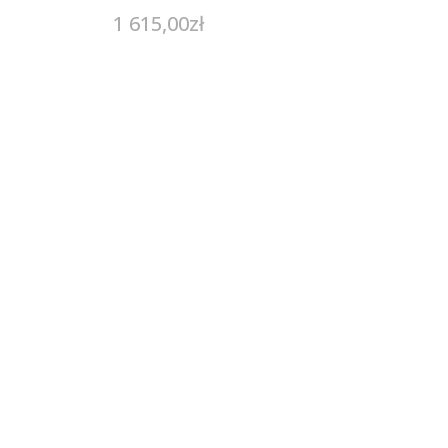
1 615,00
zł