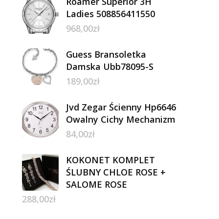
Roamer Superior 3H
Ladies 508856411550
968,00
zł
Guess Bransoletka
Damska Ubb78095-S
189,00
zł
Jvd Zegar Ścienny Hp6646
Owalny Cichy Mechanizm
84,00
zł
KOKONET KOMPLET
ŚLUBNY CHLOE ROSE +
SALOME ROSE
288,00
zł