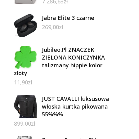
7 286,63
zł
Jabra Elite 3 czarne
269,00
zł
Jubileo.Pl ZNACZEK
ZIELONA KONICZYNKA
talizmany hippie kolor
złoty
11,90
zł
JUST CAVALLI luksusowa
włoska kurtka pikowana
55%%%
899,00
zł