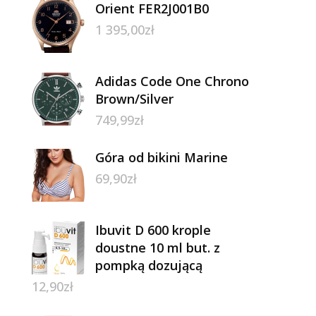
Orient FER2J001B0
1 395,00
zł
Adidas Code One Chrono
Brown/Silver
749,99
zł
Góra od bikini Marine
69,90
zł
Ibuvit D 600 krople
doustne 10 ml but. z
pompką dozującą
12,90
zł