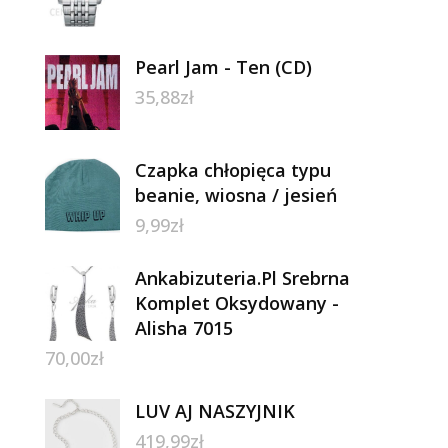
Pearl Jam - Ten (CD)
35,88
zł
Czapka chłopięca typu
beanie, wiosna / jesień
9,99
zł
Ankabizuteria.Pl Srebrna
Komplet Oksydowany -
Alisha 7015
70,00
zł
LUV AJ NASZYJNIK
419,99
zł