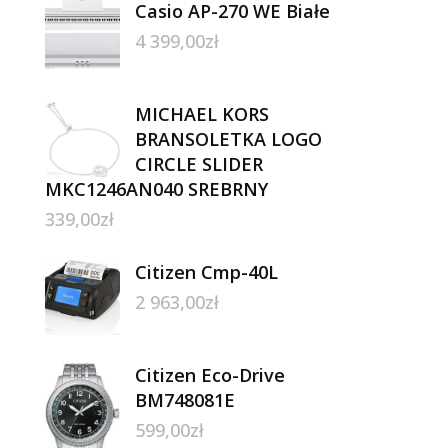
Casio AP-270 WE Białe
4 399,00
zł
MICHAEL KORS
BRANSOLETKA LOGO
CIRCLE SLIDER
MKC1246AN040 SREBRNY
339,00
zł
Citizen Cmp-40L
2 963,00
zł
Citizen Eco-Drive
BM748081E
599,00
zł