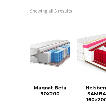
Showing all 3 results
Magnat Beta
Heisber
90X200
SAMB
160×20