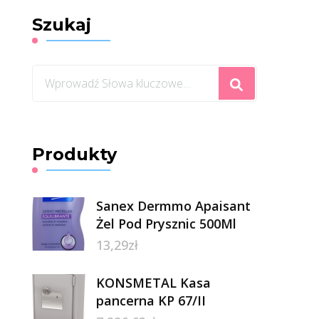
Szukaj
Szukasz
czegoś?
Produkty
Sanex Dermmo Apaisant
Żel Pod Prysznic 500Ml
13,29
zł
KONSMETAL Kasa
pancerna KP 67/II