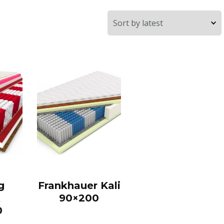
g
Frankhauer Kali
A
90×200
0