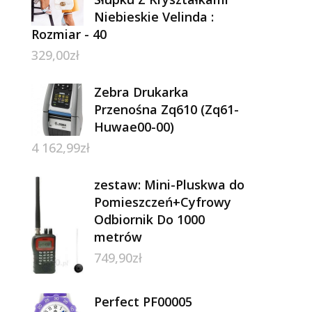
Niebieskie Velinda :
Rozmiar - 40
329,00
zł
Zebra Drukarka
Przenośna Zq610 (Zq61-
Huwae00-00)
4 162,99
zł
zestaw: Mini-Pluskwa do
Pomieszczeń+Cyfrowy
Odbiornik Do 1000
metrów
749,90
zł
Perfect PF00005