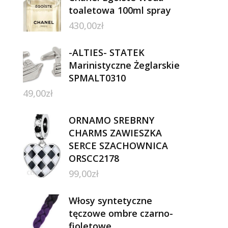
toaletowa 100ml spray
430,00
zł
-ALTIES- STATEK
Marinistyczne Żeglarskie
SPMALT0310
49,00
zł
ORNAMO SREBRNY
CHARMS ZAWIESZKA
SERCE SZACHOWNICA
ORSCC2178
99,00
zł
Włosy syntetyczne
tęczowe ombre czarno-
fioletowe