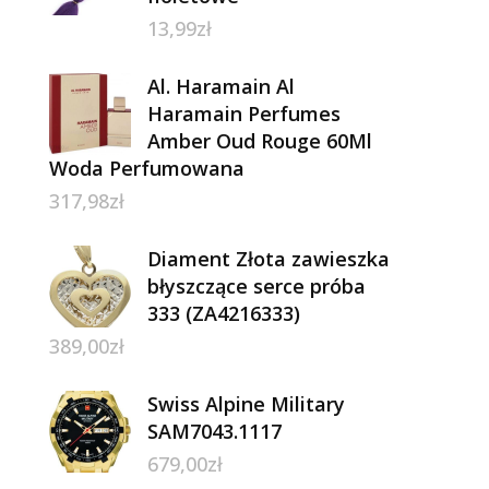
13,99
zł
Al. Haramain Al
Haramain Perfumes
Amber Oud Rouge 60Ml
Woda Perfumowana
317,98
zł
Diament Złota zawieszka
błyszczące serce próba
333 (ZA4216333)
389,00
zł
Swiss Alpine Military
SAM7043.1117
679,00
zł