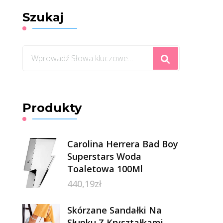
Szukaj
Szukasz
czegoś?
Produkty
Carolina Herrera Bad Boy
Superstars Woda
Toaletowa 100Ml
440,19
zł
Skórzane Sandałki Na
Słupku Z Kryształkami