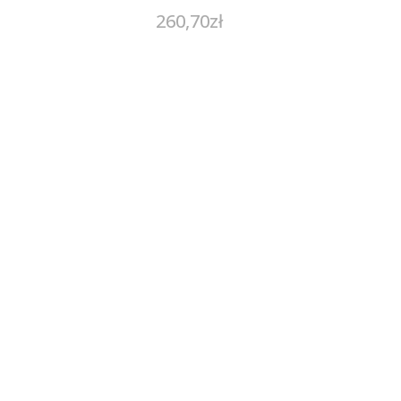
260,70
zł