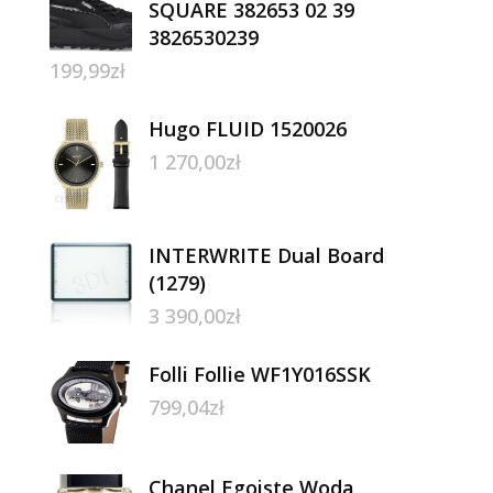
SQUARE 382653 02 39
3826530239
199,99
zł
Hugo FLUID 1520026
1 270,00
zł
INTERWRITE Dual Board
(1279)
3 390,00
zł
Folli Follie WF1Y016SSK
799,04
zł
Chanel Egoiste Woda