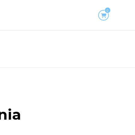
0
nia