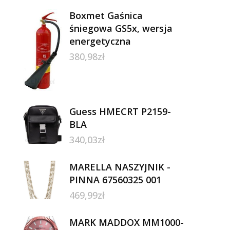
Boxmet Gaśnica
śniegowa GS5x, wersja
energetyczna
380,98
zł
Guess HMECRT P2159-
BLA
340,03
zł
MARELLA NASZYJNIK -
PINNA 67560325 001
469,99
zł
MARK MADDOX MM1000-