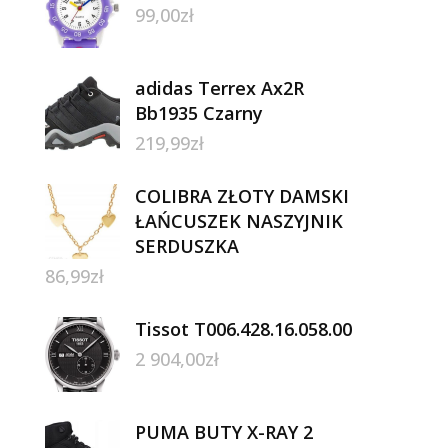
99,00
zł
adidas Terrex Ax2R
Bb1935 Czarny
219,99
zł
COLIBRA ZŁOTY DAMSKI
ŁAŃCUSZEK NASZYJNIK
SERDUSZKA
86,99
zł
Tissot T006.428.16.058.00
2 904,00
zł
PUMA BUTY X-RAY 2