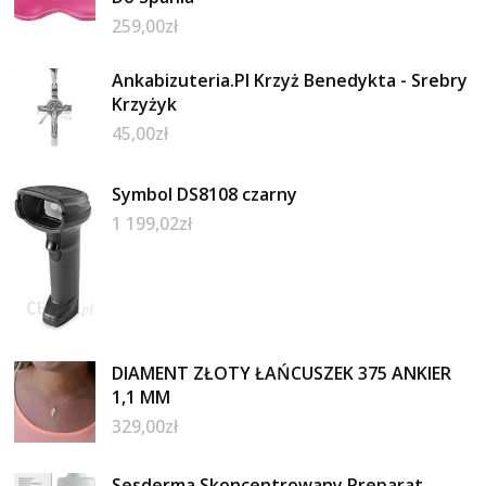
259,00
zł
Ankabizuteria.Pl Krzyż Benedykta - Srebry
Krzyżyk
45,00
zł
Symbol DS8108 czarny
1 199,02
zł
DIAMENT ZŁOTY ŁAŃCUSZEK 375 ANKIER
1,1 MM
329,00
zł
Sesderma Skoncentrowany Preparat