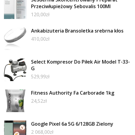
Przeciwłupieżowy Sebovalis 100Ml
120,00
zł
Ankabizuteria Bransoletka srebrna kłos
410,00
zł
Select Kompresor Do Piłek Air Model T-33-
G
529,99
zł
Fitness Authority Fa Carborade 1kg
24,52
zł
Google Pixel 6a 5G 6/128GB Zielony
2 068,00
zł