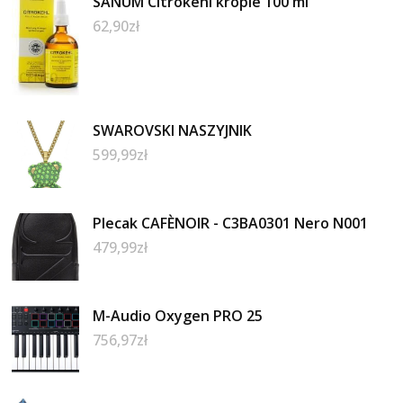
SANUM Citrokehl krople 100 ml
62,90
zł
SWAROVSKI NASZYJNIK
599,99
zł
Plecak CAFÈNOIR - C3BA0301 Nero N001
479,99
zł
M-Audio Oxygen PRO 25
756,97
zł