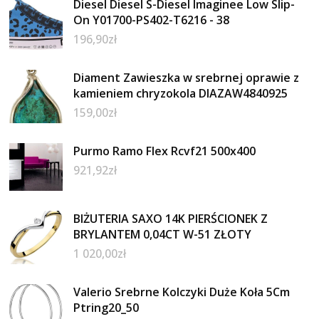
Diesel Diesel S-Diesel Imaginee Low Slip-
On Y01700-PS402-T6216 - 38
196,90
zł
Diament Zawieszka w srebrnej oprawie z
kamieniem chryzokola DIAZAW4840925
159,00
zł
Purmo Ramo Flex Rcvf21 500x400
921,92
zł
BIŻUTERIA SAXO 14K PIERŚCIONEK Z
BRYLANTEM 0,04CT W-51 ZŁOTY
1 020,00
zł
Valerio Srebrne Kolczyki Duże Koła 5Cm
Ptring20_50