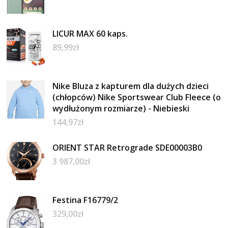
LICUR MAX 60 kaps.
89,99
zł
Nike Bluza z kapturem dla dużych dzieci
(chłopców) Nike Sportswear Club Fleece (o
wydłużonym rozmiarze) - Niebieski
144,97
zł
ORIENT STAR Retrograde SDE00003B0
3 987,00
zł
Festina F16779/2
329,00
zł