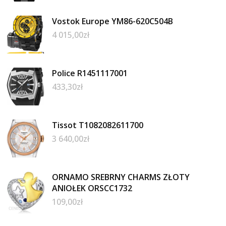
Vostok Europe YM86-620C504B
4 015,00
zł
Police R1451117001
433,30
zł
Tissot T1082082611700
3 640,00
zł
ORNAMO SREBRNY CHARMS ZŁOTY
ANIOŁEK ORSCC1732
109,00
zł