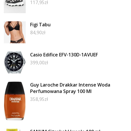
117,95
zł
Figi Tabu
84,90
zł
Casio Edifice EFV-130D-1AVUEF
399,00
zł
Guy Laroche Drakkar Intense Woda
Perfumowana Spray 100 Ml
358,95
zł