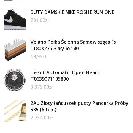
BUTY DAMSKIE NIKE ROSHE RUN ONE
291,00
zł
Velano Półka Ścienna Samowisząca Fs
1180X235 Biały 65140
69,95
zł
Tissot Automatic Open Heart
T0639071105800
3 375,00
zł
2Au Złoty łańcuszek pusty Pancerka Próby
585 (60 cm)
2 734,00
zł