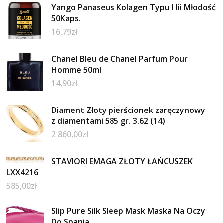
Yango Panaseus Kolagen Typu I Iii Młodość
50Kaps.
16,79
zł
Chanel Bleu de Chanel Parfum Pour
Homme 50ml
14,90
zł
Diament Złoty pierścionek zaręczynowy
z diamentami 585 gr. 3.62 (14)
2 860,00
zł
STAVIORI EMAGA ZŁOTY ŁAŃCUSZEK
LXX4216
585,00
zł
Slip Pure Silk Sleep Mask Maska Na Oczy
Do Spania