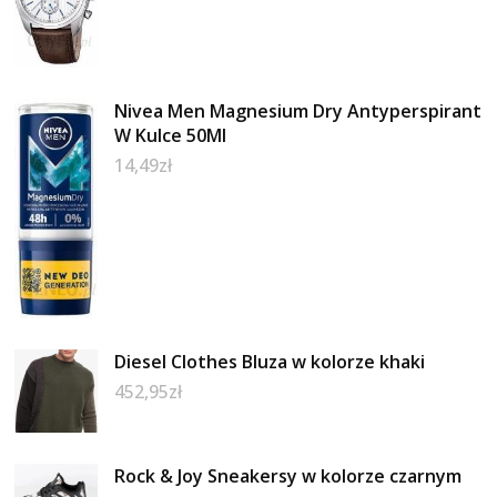
Nivea Men Magnesium Dry Antyperspirant
W Kulce 50Ml
14,49
zł
Diesel Clothes Bluza w kolorze khaki
452,95
zł
Rock & Joy Sneakersy w kolorze czarnym