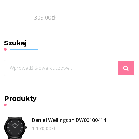
309,00
zł
Szukaj
Szukasz
czegoś?
Produkty
Daniel Wellington DW00100414
1 170,00
zł