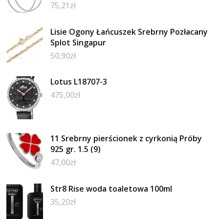
75,21
zł
Lisie Ogony Łańcuszek Srebrny Pozłacany
Splot Singapur
50,90
zł
Lotus L18707-3
475,00
zł
11 Srebrny pierścionek z cyrkonią Próby
925 gr. 1.5 (9)
47,00
zł
Str8 Rise woda toaletowa 100ml
35,20
zł