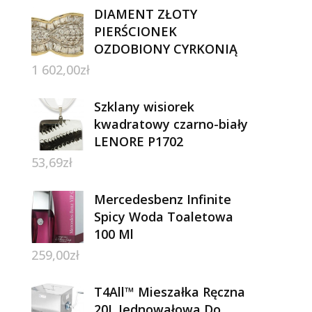
DIAMENT ZŁOTY
PIERŚCIONEK
OZDOBIONY CYRKONIĄ
1 602,00
zł
Szklany wisiorek
kwadratowy czarno-biały
LENORE P1702
53,69
zł
Mercedesbenz Infinite
Spicy Woda Toaletowa
100 Ml
259,00
zł
T4All™ Mieszałka Ręczna
20L Jednowałowa Do