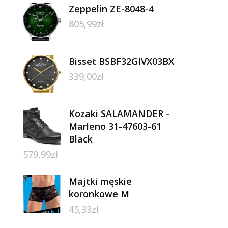
Zeppelin ZE-8048-4
805,99
zł
Bisset BSBF32GIVX03BX
339,00
zł
Kozaki SALAMANDER -
Marleno 31-47603-61
Black
579,99
zł
Majtki męskie
koronkowe M
45,33
zł