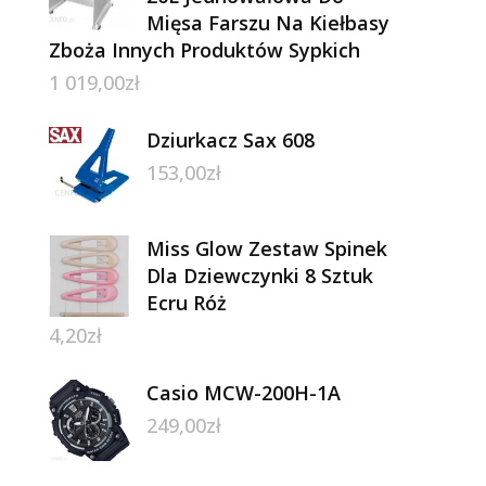
Mięsa Farszu Na Kiełbasy
Zboża Innych Produktów Sypkich
1 019,00
zł
Dziurkacz Sax 608
153,00
zł
Miss Glow Zestaw Spinek
Dla Dziewczynki 8 Sztuk
Ecru Róż
4,20
zł
Casio MCW-200H-1A
249,00
zł