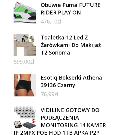
Obuwie Puma FUTURE
RIDER PLAY ON
476,10
zł
Toaletka 12 Led Z
Żarówkami Do Makijaż
T2 Sonoma
599,00
zł
Esotiq Bokserki Athena
39136 Czarny
76,99
zł
VIDILINE GOTOWY DO
PODŁĄCZENIA
MONITORING 14 KAMER
IP 2MPX POE HDD 1TB APKA P2P