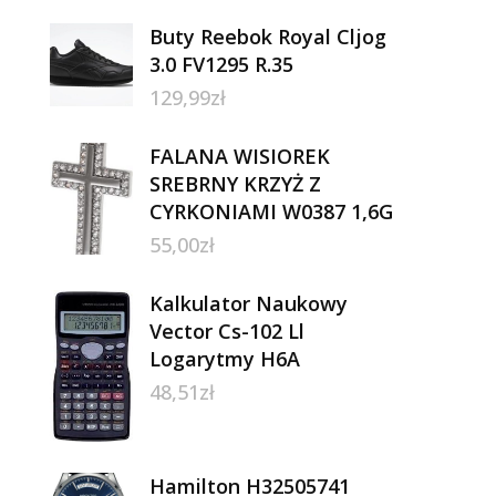
Buty Reebok Royal Cljog
3.0 FV1295 R.35
129,99
zł
FALANA WISIOREK
SREBRNY KRZYŻ Z
CYRKONIAMI W0387 1,6G
55,00
zł
Kalkulator Naukowy
Vector Cs-102 Ll
Logarytmy H6A
48,51
zł
Hamilton H32505741