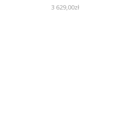
3 629,00
zł