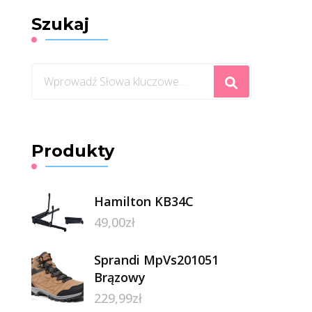
Szukaj
Szukasz
czegoś?
Produkty
Hamilton KB34C
49,00
zł
Sprandi MpVs201051
Brązowy
229,99
zł