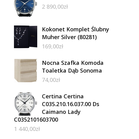
2 890,00
zł
Kokonet Komplet Ślubny
Muher Silver (80281)
169,00
zł
Nocna Szafka Komoda
Toaletka Dąb Sonoma
74,00
zł
Certina Certina
C035.210.16.037.00 Ds
Caimano Lady
C0352101603700
1 440,00
zł