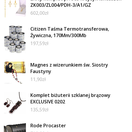
ZK003/ZL004/PDH-3/A1/GZ
602,00
zł
Citizen Taśma Termotransferowa,
Żywiczna, 170Mm/300Mb
197,59
zł
Magnes z wizerunkiem św. Siostry
Faustyny
11,90
zł
Komplet biżuterii szklanej brązowy
EXCLUSIVE 0202
135,59
zł
Rode Procaster