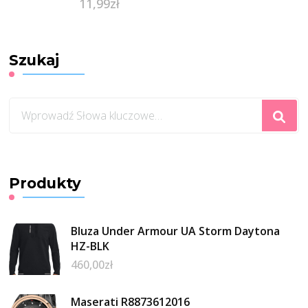
11,99
zł
Szukaj
Szukasz
czegoś?
Produkty
Bluza Under Armour UA Storm Daytona
HZ-BLK
460,00
zł
Maserati R8873612016