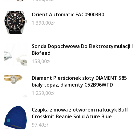
Orient Automatic FAC09003B0
1 390,00
zł
Sonda Dopochwowa Do Elektrostymulacji I
Biofeed
158,00
zł
Diament Pierścionek złoty DIAMENT 585
biały topaz, diamenty C52B96WTD
1 259,00
zł
Czapka zimowa z otworem na kucyk Buff
Crossknit Beanie Solid Azure Blue
97,49
zł