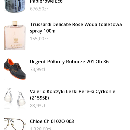
Papierowe Eco
676,50
zł
Trussardi Delicate Rose Woda toaletowa
spray 100ml
155,00
zł
Urgent Półbuty Robocze 201 Ob 36
73,99
zł
Valerio Kolczyki Łezki Perełki Cyrkonie
(Z1595E)
83,93
zł
Chloe Ch 0102O 003
1 328,00
zł