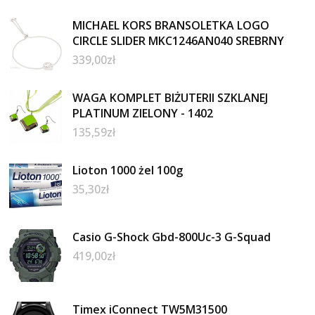
MICHAEL KORS BRANSOLETKA LOGO
CIRCLE SLIDER MKC1246AN040 SREBRNY
339,00
zł
WAGA KOMPLET BIŻUTERII SZKLANEJ
PLATINUM ZIELONY - 1402
135,59
zł
Lioton 1000 żel 100g
35,30
zł
Casio G-Shock Gbd-800Uc-3 G-Squad
419,00
zł
Timex iConnect TW5M31500