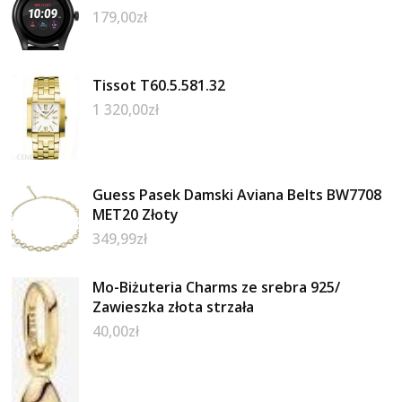
179,00
zł
Tissot T60.5.581.32
1 320,00
zł
Guess Pasek Damski Aviana Belts BW7708
MET20 Złoty
349,99
zł
Mo-Biżuteria Charms ze srebra 925/
Zawieszka złota strzała
40,00
zł