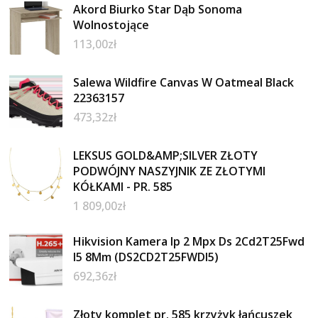
Akord Biurko Star Dąb Sonoma
Wolnostojące
113,00
zł
Salewa Wildfire Canvas W Oatmeal Black
22363157
473,32
zł
LEKSUS GOLD&AMP;SILVER ZŁOTY
PODWÓJNY NASZYJNIK ZE ZŁOTYMI
KÓŁKAMI - PR. 585
1 809,00
zł
Hikvision Kamera Ip 2 Mpx Ds 2Cd2T25Fwd
I5 8Mm (DS2CD2T25FWDI5)
692,36
zł
Złoty komplet pr. 585 krzyżyk łańcuszek