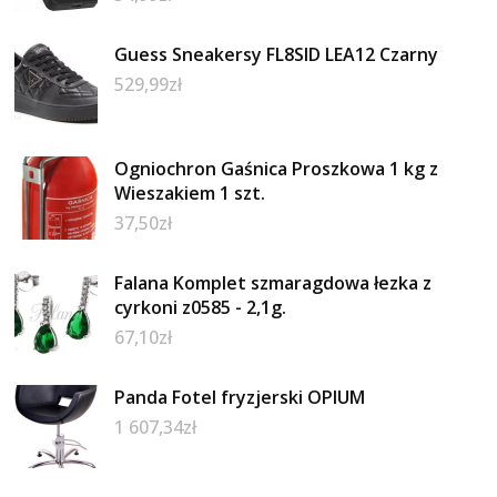
Guess Sneakersy FL8SID LEA12 Czarny
529,99
zł
Ogniochron Gaśnica Proszkowa 1 kg z
Wieszakiem 1 szt.
37,50
zł
Falana Komplet szmaragdowa łezka z
cyrkoni z0585 - 2,1g.
67,10
zł
Panda Fotel fryzjerski OPIUM
1 607,34
zł