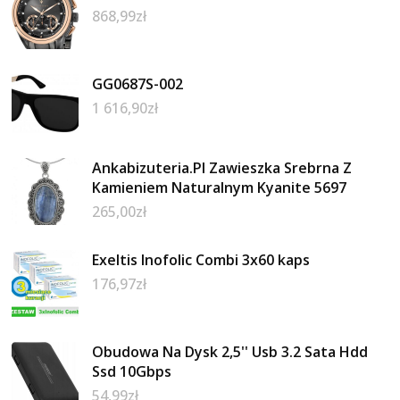
868,99
zł
GG0687S-002
1 616,90
zł
Ankabizuteria.Pl Zawieszka Srebrna Z
Kamieniem Naturalnym Kyanite 5697
265,00
zł
Exeltis Inofolic Combi 3x60 kaps
176,97
zł
Obudowa Na Dysk 2,5'' Usb 3.2 Sata Hdd
Ssd 10Gbps
54,99
zł