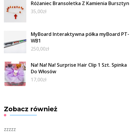
Różaniec Bransoletka Z Kamienia Bursztyn
35,00
zł
MyBoard Interaktywna półka myBoard PT-
WB1
250,00
zł
Na! Na! Na! Surprise Hair Clip 1 Szt. Spinka
Do Włosów
17,00
zł
Zobacz również
zzzzz