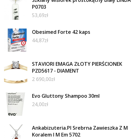
P0703
53,69
zł
Obesimed Forte 42 kaps
44,87
zł
STAVIORI EMAGA ZŁOTY PIERŚCIONEK
PZD5617 - DIAMENT
2 690,00
zł
Evo Gluttony Shampoo 30ml
24,00
zł
Ankabizuteria.Pl Srebrna Zawieszka Z M
Koralem I M Em 5702