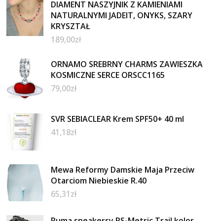
DIAMENT NASZYJNIK Z KAMIENIAMI
NATURALNYMI JADEIT, ONYKS, SZARY
KRYSZTAŁ
189,00
zł
ORNAMO SREBRNY CHARMS ZAWIESZKA
KOSMICZNE SERCE ORSCC1165
79,00
zł
SVR SEBIACLEAR Krem SPF50+ 40 ml
41,18
zł
Mewa Reformy Damskie Maja Przeciw
Otarciom Niebieskie R.40
65,31
zł
Puma sneakersy RS-Metric Trail kolor