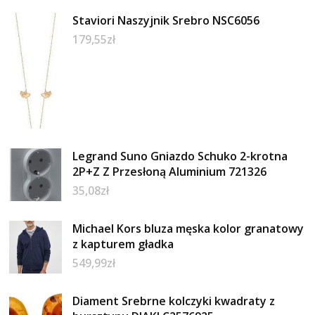
Staviori Naszyjnik Srebro NSC6056
179,55
zł
Legrand Suno Gniazdo Schuko 2-krotna
2P+Z Z Przesłoną Aluminium 721326
35,08
zł
Michael Kors bluza męska kolor granatowy
z kapturem gładka
549,99
zł
Diament Srebrne kolczyki kwadraty z