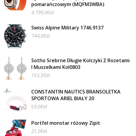
pomarańczowym (MQFM3WBA)
4 799,00
zł
Swiss Alpine Military 1746.9137
744,00
zł
Sotho Srebrne Długie Kolczyki Z Rozetami
I Muszelkami Kol0803
153,30
zł
CONSTANTIN NAUTICS BRANSOLETKA
SPORTOWA ARIEL BIAŁY 20
59,00
zł
Portfel monstar różowy Zipit
21,00
zł