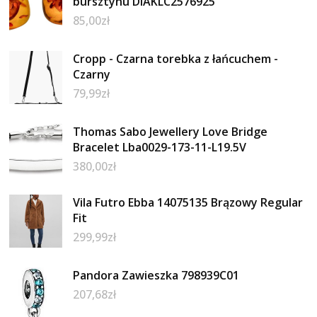
bursztynu DIAKLC2576925
85,00
zł
Cropp - Czarna torebka z łańcuchem -
Czarny
79,99
zł
Thomas Sabo Jewellery Love Bridge
Bracelet Lba0029-173-11-L19.5V
380,00
zł
Vila Futro Ebba 14075135 Brązowy Regular
Fit
299,99
zł
Pandora Zawieszka 798939C01
207,68
zł