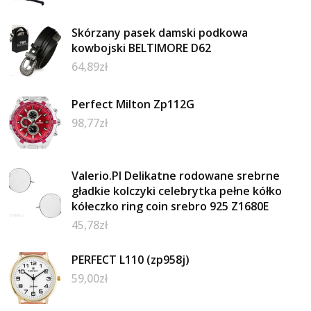
Skórzany pasek damski podkowa
kowbojski BELTIMORE D62
64,89
zł
Perfect Milton Zp112G
98,77
zł
Valerio.Pl Delikatne rodowane srebrne
gładkie kolczyki celebrytka pełne kółko
kółeczko ring coin srebro 925 Z1680E
45,78
zł
PERFECT L110 (zp958j)
59,00
zł