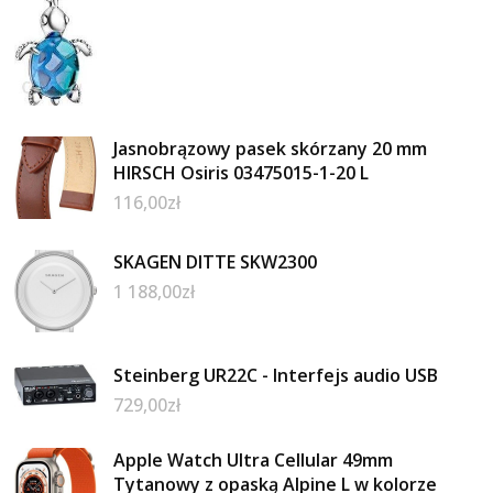
Jasnobrązowy pasek skórzany 20 mm
HIRSCH Osiris 03475015-1-20 L
116,00
zł
SKAGEN DITTE SKW2300
1 188,00
zł
Steinberg UR22C - Interfejs audio USB
729,00
zł
Apple Watch Ultra Cellular 49mm
Tytanowy z opaską Alpine L w kolorze