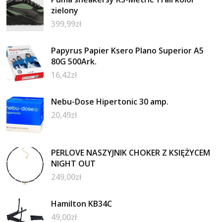
zielony
399,99
zł
Papyrus Papier Ksero Plano Superior A5
80G 500Ark.
16,42
zł
Nebu-Dose Hipertonic 30 amp.
20,49
zł
PERLOVE NASZYJNIK CHOKER Z KSIĘŻYCEM
NIGHT OUT
249,00
zł
Hamilton KB34C
49,00
zł