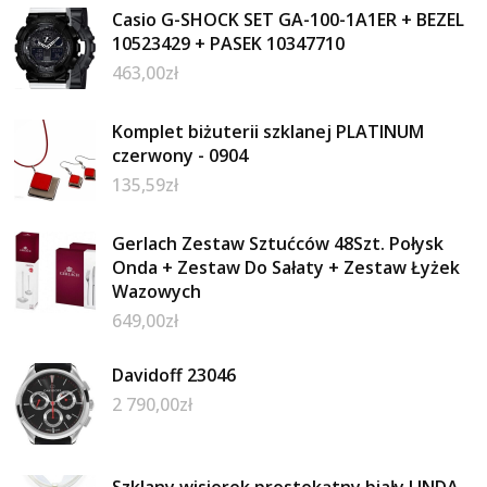
Casio G-SHOCK SET GA-100-1A1ER + BEZEL
10523429 + PASEK 10347710
463,00
zł
Komplet biżuterii szklanej PLATINUM
czerwony - 0904
135,59
zł
Gerlach Zestaw Sztućców 48Szt. Połysk
Onda + Zestaw Do Sałaty + Zestaw Łyżek
Wazowych
649,00
zł
Davidoff 23046
2 790,00
zł
Szklany wisiorek prostokątny biały LINDA