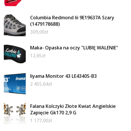
Columbia Redmond Iii 9E19637A Szary
(1479178688)
309,00
zł
Maka- Opaska na oczy "LUBIĘ WALENIE"
12,65
zł
Iiyama Monitor 43 LE4340S-B3
2 455,64
zł
Falana Kolczyki Złote Kwiat Angielskie
Zapięcie Gk170 2,9 G
1 177,00
zł