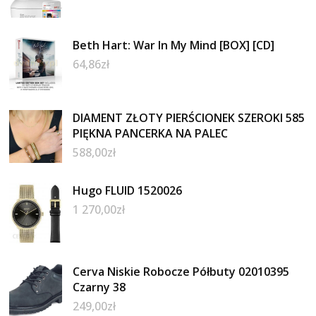
Beth Hart: War In My Mind [BOX] [CD]
64,86
zł
DIAMENT ZŁOTY PIERŚCIONEK SZEROKI 585
PIĘKNA PANCERKA NA PALEC
588,00
zł
Hugo FLUID 1520026
1 270,00
zł
Cerva Niskie Robocze Półbuty 02010395
Czarny 38
249,00
zł