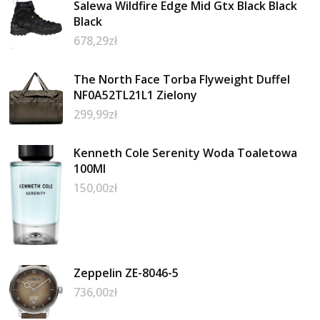
Salewa Wildfire Edge Mid Gtx Black Black
Black
678,29
zł
The North Face Torba Flyweight Duffel
NF0A52TL21L1 Zielony
299,99
zł
Kenneth Cole Serenity Woda Toaletowa
100Ml
150,00
zł
Zeppelin ZE-8046-5
736,00
zł