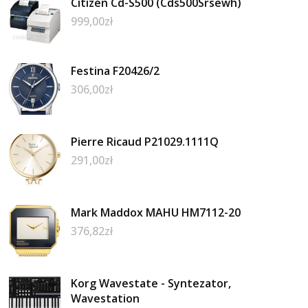
Citizen Cd-S500 (Cds500Srsewh)
999,00
zł
Festina F20426/2
306,00
zł
Pierre Ricaud P21029.1111Q
291,00
zł
Mark Maddox MAHU HM7112-20
376,82
zł
Korg Wavestate - Syntezator,
Wavestation