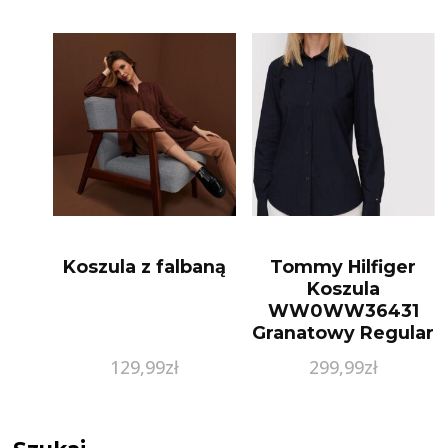
Koszula z falbaną
Tommy Hilfiger
Koszula
WW0WW36431
Granatowy Regular
Fit
129,99
zł
299,99
zł