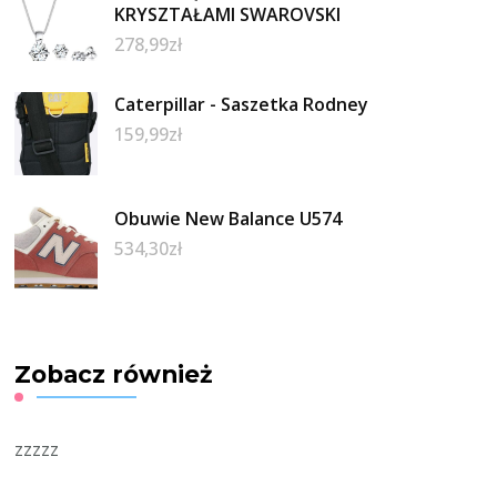
KRYSZTAŁAMI SWAROVSKI
278,99
zł
Caterpillar - Saszetka Rodney
159,99
zł
Obuwie New Balance U574
534,30
zł
Zobacz również
zzzzz