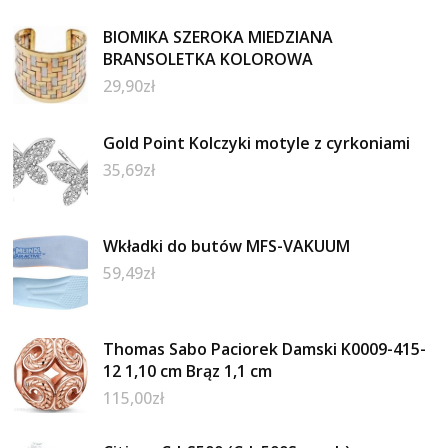
BIOMIKA SZEROKA MIEDZIANA
BRANSOLETKA KOLOROWA
29,90
zł
Gold Point Kolczyki motyle z cyrkoniami
35,69
zł
Wkładki do butów MFS-VAKUUM
59,49
zł
Thomas Sabo Paciorek Damski K0009-415-
12 1,10 cm Brąz 1,1 cm
115,00
zł