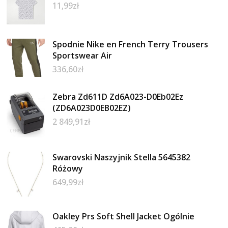
11,99
zł
Spodnie Nike en French Terry Trousers
Sportswear Air
336,60
zł
Zebra Zd611D Zd6A023-D0Eb02Ez
(ZD6A023D0EB02EZ)
2 849,91
zł
Swarovski Naszyjnik Stella 5645382
Różowy
649,99
zł
Oakley Prs Soft Shell Jacket Ogólnie