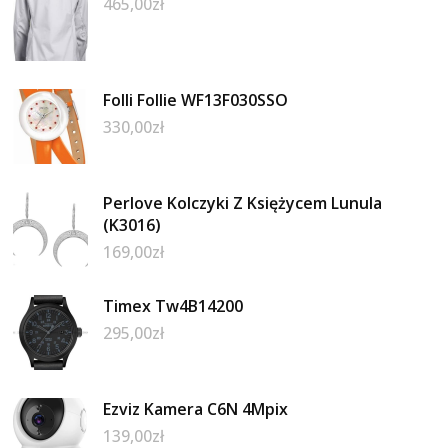
465,00
zł
Folli Follie WF13F030SSO
330,00
zł
Perlove Kolczyki Z Księżycem Lunula
(K3016)
169,00
zł
Timex Tw4B14200
295,00
zł
Ezviz Kamera C6N 4Mpix
139,00
zł