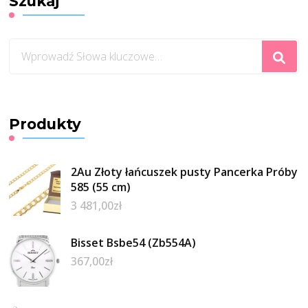
Szukaj
Szukasz
czegoś?
Produkty
2Au Złoty łańcuszek pusty Pancerka Próby
585 (55 cm)
3 481,00
zł
Bisset Bsbe54 (Zb554A)
367,00
zł