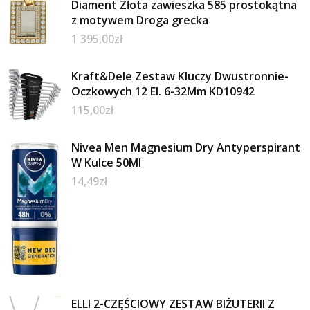
Diament Złota zawieszka 585 prostokątna
z motywem Droga grecka
1 395,00
zł
Kraft&Dele Zestaw Kluczy Dwustronnie-
Oczkowych 12 El. 6-32Mm KD10942
115,00
zł
Nivea Men Magnesium Dry Antyperspirant
W Kulce 50Ml
14,49
zł
ELLI 2-CZĘŚCIOWY ZESTAW BIŻUTERII Z