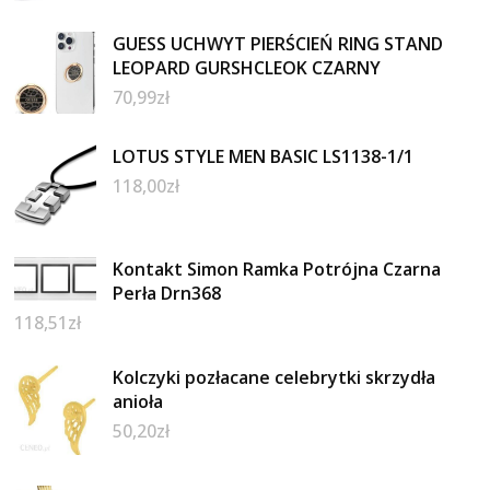
GUESS UCHWYT PIERŚCIEŃ RING STAND
LEOPARD GURSHCLEOK CZARNY
70,99
zł
LOTUS STYLE MEN BASIC LS1138-1/1
118,00
zł
Kontakt Simon Ramka Potrójna Czarna
Perła Drn368
118,51
zł
Kolczyki pozłacane celebrytki skrzydła
anioła
50,20
zł