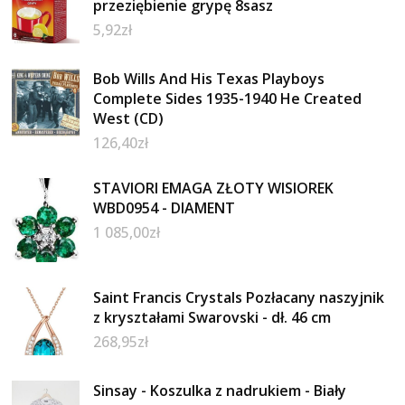
przeziębienie grypę 8sasz
5,92
zł
Bob Wills And His Texas Playboys
Complete Sides 1935-1940 He Created
West (CD)
126,40
zł
STAVIORI EMAGA ZŁOTY WISIOREK
WBD0954 - DIAMENT
1 085,00
zł
Saint Francis Crystals Pozłacany naszyjnik
z kryształami Swarovski - dł. 46 cm
268,95
zł
Sinsay - Koszulka z nadrukiem - Biały