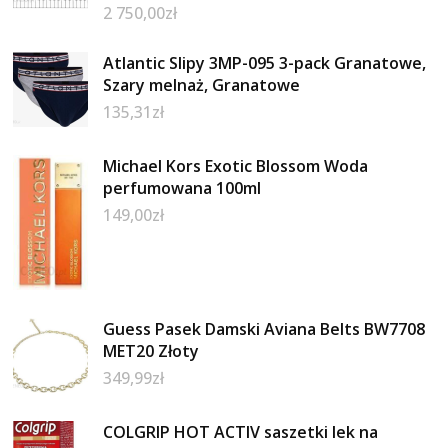
2 750,00
zł
Atlantic Slipy 3MP-095 3-pack Granatowe,
Szary melnaż, Granatowe
135,31
zł
Michael Kors Exotic Blossom Woda
perfumowana 100ml
149,00
zł
Guess Pasek Damski Aviana Belts BW7708
MET20 Złoty
349,99
zł
COLGRIP HOT ACTIV saszetki lek na