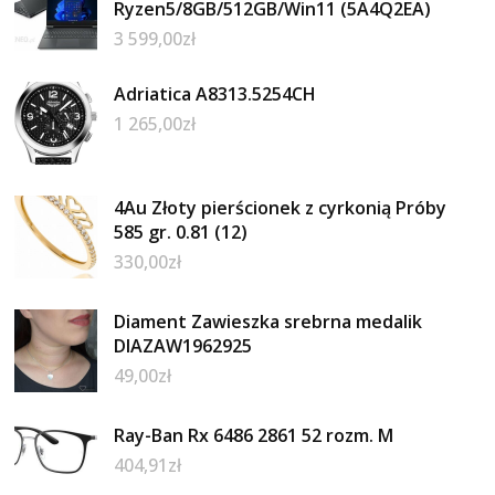
Ryzen5/8GB/512GB/Win11 (5A4Q2EA)
3 599,00
zł
Adriatica A8313.5254CH
1 265,00
zł
4Au Złoty pierścionek z cyrkonią Próby
585 gr. 0.81 (12)
330,00
zł
Diament Zawieszka srebrna medalik
DIAZAW1962925
49,00
zł
Ray-Ban Rx 6486 2861 52 rozm. M
404,91
zł