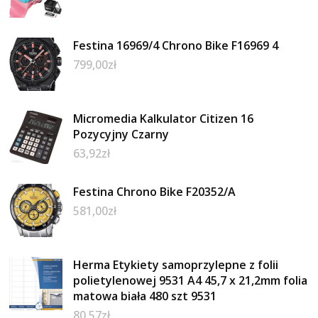
Festina 16969/4 Chrono Bike F16969 4
799,00
zł
Micromedia Kalkulator Citizen 16
Pozycyjny Czarny
63,92
zł
Festina Chrono Bike F20352/A
581,00
zł
Herma Etykiety samoprzylepne z folii
polietylenowej 9531 A4 45,7 x 21,2mm folia
matowa biała 480 szt 9531
80,57
zł