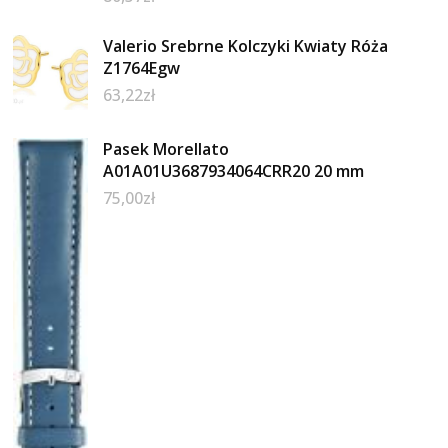
Valerio Srebrne Kolczyki Kwiaty Róża
Z1764Egw
63,22
zł
Pasek Morellato
A01A01U3687934064CRR20 20 mm
75,00
zł