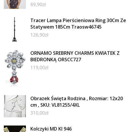
69,90
zł
Tracer Lampa Pierścieniowa Ring 30Cm Ze
Statywem 185Cm Traosw46745
126,90
zł
ORNAMO SREBRNY CHARMS KWIATEK Z
BIEDRONKĄ ORSCC727
119,00
zł
Obrazek Święta Rodzina , Rozmiar: 12x20
cm , SKU: VL81255/4XL
310,00
zł
Kolczyki MD KI 946