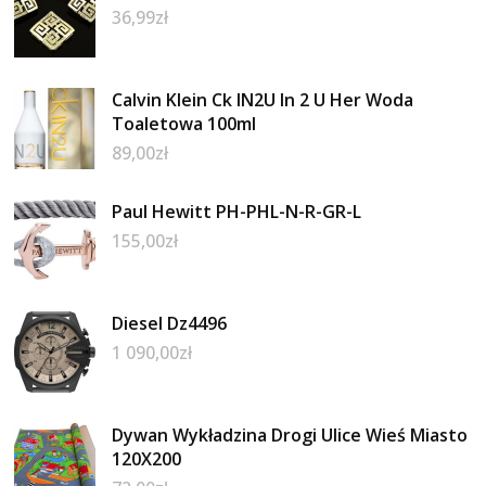
36,99
zł
Calvin Klein Ck IN2U In 2 U Her Woda
Toaletowa 100ml
89,00
zł
Paul Hewitt PH-PHL-N-R-GR-L
155,00
zł
Diesel Dz4496
1 090,00
zł
Dywan Wykładzina Drogi Ulice Wieś Miasto
120X200