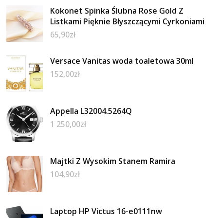
Kokonet Spinka Ślubna Rose Gold Z
Listkami Pięknie Błyszczącymi Cyrkoniami
65,90
zł
Versace Vanitas woda toaletowa 30ml
152,00
zł
Appella L32004.5264Q
1 250,00
zł
Majtki Z Wysokim Stanem Ramira
104,90
zł
Laptop HP Victus 16-e0111nw