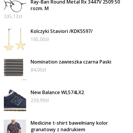
Ray-Ban Round Metal Rx 3447V 2509 50
rozm. M
335,13
zł
Kolczyki Staviori /KDK5597/
165,00
zł
Nomination zawieszka czarna Paski
84,00
zł
New Balance WL574LX2
239,99
zł
Medicine t-shirt bawełniany kolor
granatowy z nadrukiem