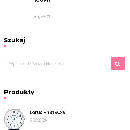
99,99
zł
Szukaj
Szukasz
czegoś?
Produkty
Lorus Rh819Cx9
298,00
zł