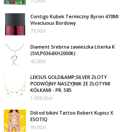
72,00
zł
Contigo Kubek Termiczny Byron 470Ml
Vivaciuous Bordowy
79,00
zł
Diament Srebrna zawieszka Literka K
(SVLP0364XH2000K)
42,00
zł
LEKSUS GOLD&AMP;SILVER ZŁOTY
PODWÓJNY NASZYJNIK ZE ZŁOTYMI
KÓŁKAMI - PR. 585
1 809,00
zł
Dół od bikini Tattoo Robert Kupisz X
ESOTIQ
99,90
zł