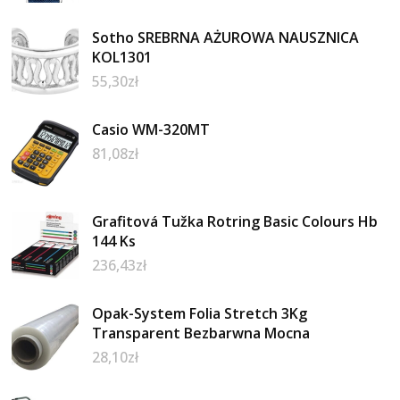
Sotho SREBRNA AŻUROWA NAUSZNICA
KOL1301
55,30
zł
Casio WM-320MT
81,08
zł
Grafitová Tužka Rotring Basic Colours Hb
144 Ks
236,43
zł
Opak-System Folia Stretch 3Kg
Transparent Bezbarwna Mocna
28,10
zł