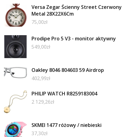
Versa Zegar Ścienny Street Czerwony
Metal 28X22X6Cm
75,00
zł
Prodipe Pro 5 V3 - monitor aktywny
549,00
zł
Oakley 8046 804603 59 Airdrop
402,99
zł
PHILIP WATCH R8259183004
2 129,26
zł
SKMEI 1477 różowy / niebieski
37,30
zł