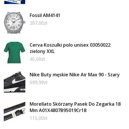
Fossil AM4141
267,00
zł
Cerva Koszulki polo unisex 03050022
zielony XXL
45,00
zł
Nike Buty męskie Nike Air Max 90 - Szary
699,99
zł
Morellato Skórzany Pasek Do Zegarka 18
Mm A01X4807B95019Cr18
115,00
zł