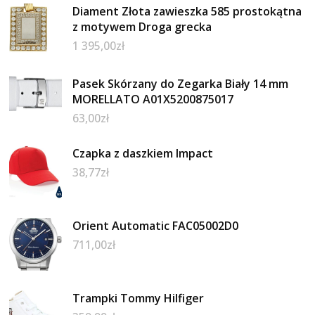
Diament Złota zawieszka 585 prostokątna
z motywem Droga grecka
1 395,00
zł
Pasek Skórzany do Zegarka Biały 14 mm
MORELLATO A01X5200875017
63,00
zł
Czapka z daszkiem Impact
38,77
zł
Orient Automatic FAC05002D0
711,00
zł
Trampki Tommy Hilfiger