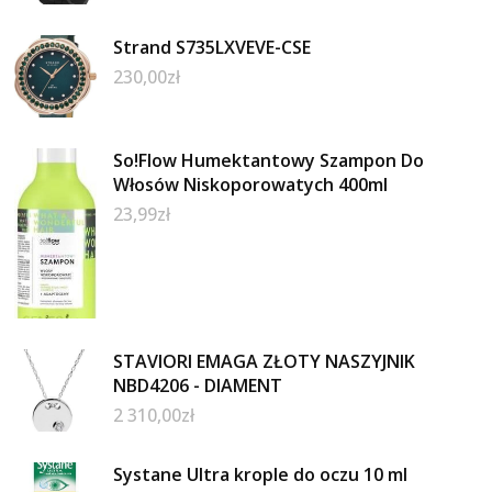
Strand S735LXVEVE-CSE
230,00
zł
So!Flow Humektantowy Szampon Do
Włosów Niskoporowatych 400ml
23,99
zł
STAVIORI EMAGA ZŁOTY NASZYJNIK
NBD4206 - DIAMENT
2 310,00
zł
Systane Ultra krople do oczu 10 ml