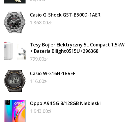
Casio G-Shock GST-B500D-1AER
1 368,00
zł
Tesy Bojler Elektryczny 5L Compact 1.5kW
+ Bateria Bilight0515U+296368
799,00
zł
Casio W-216H-1BVEF
116,00
zł
Oppo A94 5G 8/128GB Niebieski
1 943,00
zł