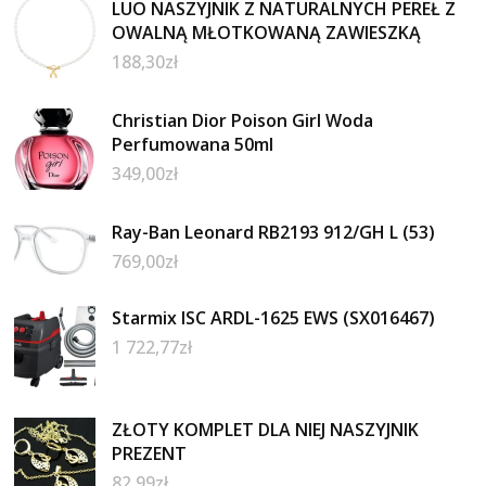
LUO NASZYJNIK Z NATURALNYCH PEREŁ Z
OWALNĄ MŁOTKOWANĄ ZAWIESZKĄ
188,30
zł
Christian Dior Poison Girl Woda
Perfumowana 50ml
349,00
zł
Ray-Ban Leonard RB2193 912/GH L (53)
769,00
zł
Starmix ISC ARDL-1625 EWS (SX016467)
1 722,77
zł
ZŁOTY KOMPLET DLA NIEJ NASZYJNIK
PREZENT
82,99
zł