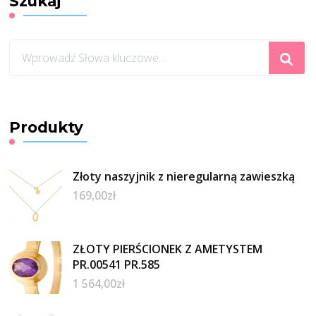
Szukaj
Szukasz
czegoś?
Produkty
Złoty naszyjnik z nieregularną zawieszką
169,00
zł
ZŁOTY PIERŚCIONEK Z AMETYSTEM
PR.00541 PR.585
1 564,00
zł