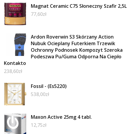
Magnat Ceramic C75 Słoneczny Szafir 2,5L
77,60
zł
Ardon Roverwin S3 Skórzany Action
Nubuk Ocieplany Futerkiem Trzewik
Ochronny Podnosek Kompozyt Szeroka
Podeszwa Pu/Guma Odporna Na Ciepło
Kontakto
238,60
zł
Fossil - (Es5220)
538,00
zł
Maxon Active 25mg 4 tabl.
12,75
zł