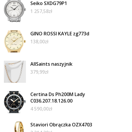
Seiko SXDG79P1
1 257,58
zł
GINO ROSSI KAYLE zg773d
138,00
zł
AllSaints naszyjnik
379,99
zł
Certina Ds Ph200M Lady
C036.207.18.126.00
4 590,00
zł
Staviori Obrączka OZX4703