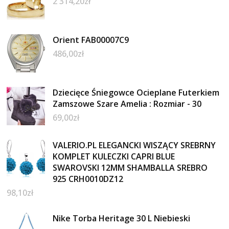
2 314,20
zł
Orient FAB00007C9
486,00
zł
Dziecięce Śniegowce Ocieplane Futerkiem
Zamszowe Szare Amelia : Rozmiar - 30
69,00
zł
VALERIO.PL ELEGANCKI WISZĄCY SREBRNY
KOMPLET KULECZKI CAPRI BLUE
SWAROVSKI 12MM SHAMBALLA SREBRO
925 CRH0010DZ12
98,10
zł
Nike Torba Heritage 30 L Niebieski