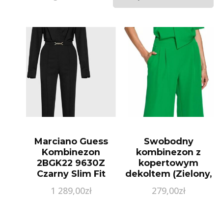
Marciano Guess
Swobodny
Kombinezon
kombinezon z
2BGK22 9630Z
kopertowym
Czarny Slim Fit
dekoltem (Zielony,
M)
1 289,00
zł
279,00
zł