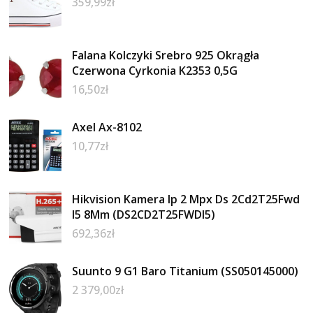
359,99
zł
Falana Kolczyki Srebro 925 Okrągła
Czerwona Cyrkonia K2353 0,5G
16,50
zł
Axel Ax-8102
10,77
zł
Hikvision Kamera Ip 2 Mpx Ds 2Cd2T25Fwd
I5 8Mm (DS2CD2T25FWDI5)
692,36
zł
Suunto 9 G1 Baro Titanium (SS050145000)
2 379,00
zł