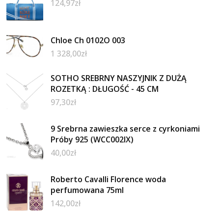
124,97
zł
Chloe Ch 0102O 003
1 328,00
zł
SOTHO SREBRNY NASZYJNIK Z DUŻĄ
ROZETKĄ : DŁUGOŚĆ - 45 CM
97,30
zł
9 Srebrna zawieszka serce z cyrkoniami
Próby 925 (WCC002IX)
40,00
zł
Roberto Cavalli Florence woda
perfumowana 75ml
142,00
zł