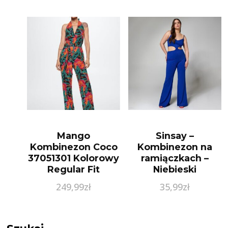
Mango
Sinsay –
Kombinezon Coco
Kombinezon na
37051301 Kolorowy
ramiączkach –
Regular Fit
Niebieski
249,99
zł
35,99
zł