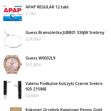
APAP REGULAR 12 tabl.
5,18
zł
Guess Bransoletka JUBB01 336JW Srebrny
229,99
zł
Guess W0032L9
553,88
zł
Valerio Podłużne Kolczyki Czarne Srebro
925 Z1586E
56,68
zł
Kokonet Grzebyk Kwiatowy Peony Gold