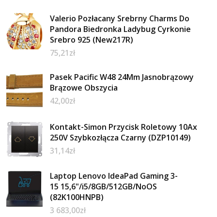
Valerio Pozłacany Srebrny Charms Do
Pandora Biedronka Ladybug Cyrkonie
Srebro 925 (New217R)
75,21
zł
Pasek Pacific W48 24Mm Jasnobrązowy
Brązowe Obszycia
42,00
zł
Kontakt-Simon Przycisk Roletowy 10Ax
250V Szybkozłącza Czarny (DZP10149)
31,14
zł
Laptop Lenovo IdeaPad Gaming 3-
15 15,6"/i5/8GB/512GB/NoOS
(82K100HNPB)
3 683,00
zł