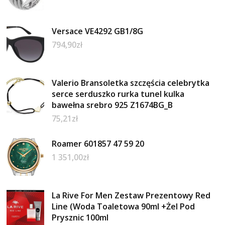
Versace VE4292 GB1/8G
794,90
zł
Valerio Bransoletka szczęścia celebrytka
serce serduszko rurka tunel kulka
bawełna srebro 925 Z1674BG_B
75,21
zł
Roamer 601857 47 59 20
1 351,00
zł
La Rive For Men Zestaw Prezentowy Red
Line (Woda Toaletowa 90ml +Żel Pod
Prysznic 100ml