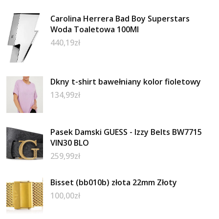
Carolina Herrera Bad Boy Superstars
Woda Toaletowa 100Ml
440,19
zł
Dkny t-shirt bawełniany kolor fioletowy
134,99
zł
Pasek Damski GUESS - Izzy Belts BW7715
VIN30 BLO
259,99
zł
Bisset (bb010b) złota 22mm Złoty
100,00
zł