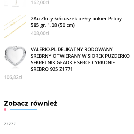
162,00
zł
2Au Złoty łańcuszek pełny ankier Próby
585 gr. 1.08 (50 cm)
408,00
zł
VALERIO.PL DELIKATNY RODOWANY
SREBRNY OTWIERANY WISIOREK PUZDERKO
SEKRETNIK GŁADKIE SERCE CYRKONIE
SREBRO 925 Z1771
106,82
zł
Zobacz również
zzzzz