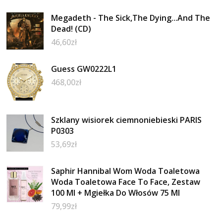
Megadeth - The Sick,The Dying...And The
Dead! (CD)
46,60
zł
Guess GW0222L1
468,00
zł
Szklany wisiorek ciemnoniebieski PARIS
P0303
53,69
zł
Saphir Hannibal Wom Woda Toaletowa
Woda Toaletowa Face To Face, Zestaw
100 Ml + Mgiełka Do Włosów 75 Ml
79,99
zł