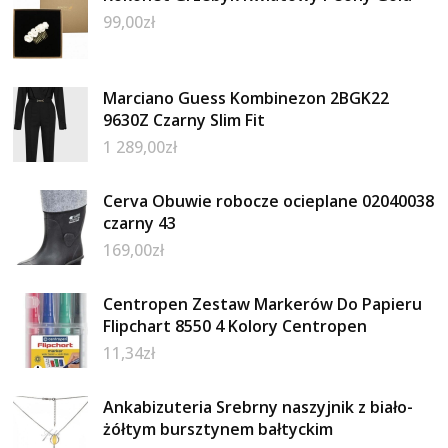
99,00
zł
Marciano Guess Kombinezon 2BGK22
9630Z Czarny Slim Fit
1 289,00
zł
Cerva Obuwie robocze ocieplane 02040038
czarny 43
169,00
zł
Centropen Zestaw Markerów Do Papieru
Flipchart 8550 4 Kolory Centropen
11,34
zł
Ankabizuteria Srebrny naszyjnik z biało-
żółtym bursztynem bałtyckim