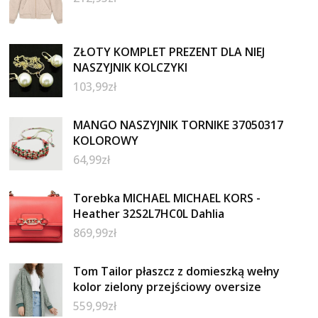
ZŁOTY KOMPLET PREZENT DLA NIEJ
NASZYJNIK KOLCZYKI
103,99
zł
MANGO NASZYJNIK TORNIKE 37050317
KOLOROWY
64,99
zł
Torebka MICHAEL MICHAEL KORS -
Heather 32S2L7HC0L Dahlia
869,99
zł
Tom Tailor płaszcz z domieszką wełny
kolor zielony przejściowy oversize
559,99
zł