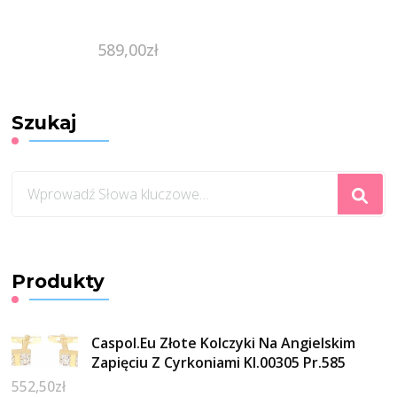
589,00
zł
Szukaj
Szukasz
czegoś?
Produkty
Caspol.Eu Złote Kolczyki Na Angielskim
Zapięciu Z Cyrkoniami Kl.00305 Pr.585
552,50
zł