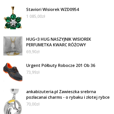
Staviori Wisiorek WZD0954
1 085,00
zł
HUG<3 HUG NASZYJNIK WISIOREK
PERFUMETKA KWARC RÓŻOWY
69,90
zł
Urgent Półbuty Robocze 201 Ob 36
73,99
zł
ankabizuteria.pl Zawieszka srebrna
pozłacanai charms - o rybaku i złotej rybce
70,00
zł