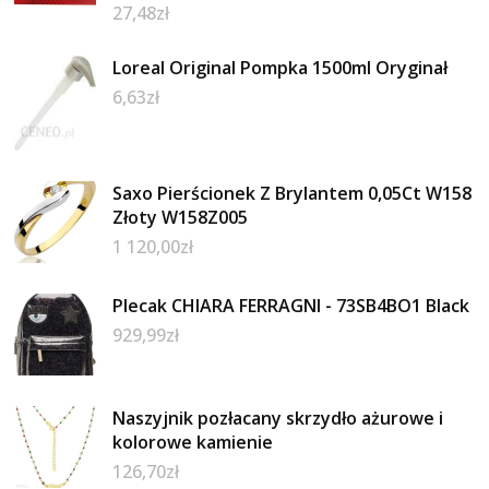
27,48
zł
Loreal Original Pompka 1500ml Oryginał
6,63
zł
Saxo Pierścionek Z Brylantem 0,05Ct W158
Złoty W158Z005
1 120,00
zł
Plecak CHIARA FERRAGNI - 73SB4BO1 Black
929,99
zł
Naszyjnik pozłacany skrzydło ażurowe i
kolorowe kamienie
126,70
zł