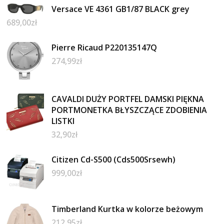
Versace VE 4361 GB1/87 BLACK grey
689,00
zł
Pierre Ricaud P220135147Q
274,99
zł
CAVALDI DUŻY PORTFEL DAMSKI PIĘKNA
PORTMONETKA BŁYSZCZĄCE ZDOBIENIA
LISTKI
32,90
zł
Citizen Cd-S500 (Cds500Srsewh)
999,00
zł
Timberland Kurtka w kolorze beżowym
212,95
zł