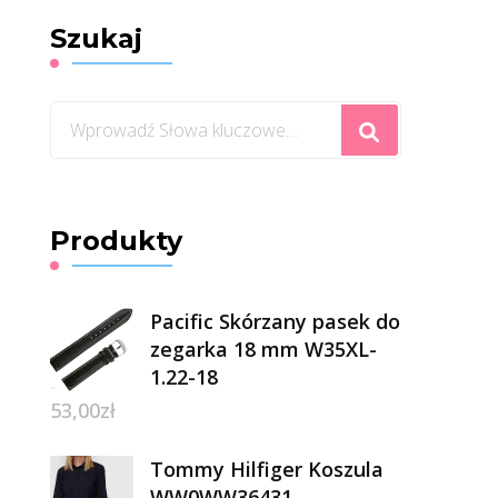
Szukaj
Szukasz
czegoś?
Produkty
Pacific Skórzany pasek do
zegarka 18 mm W35XL-
1.22-18
53,00
zł
Tommy Hilfiger Koszula
WW0WW36431