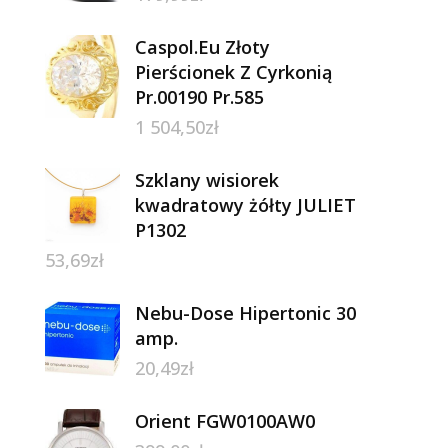
Caspol.Eu Złoty
Pierścionek Z Cyrkonią
Pr.00190 Pr.585
1 504,50
zł
Szklany wisiorek
kwadratowy żółty JULIET
P1302
53,69
zł
Nebu-Dose Hipertonic 30
amp.
20,49
zł
Orient FGW0100AW0