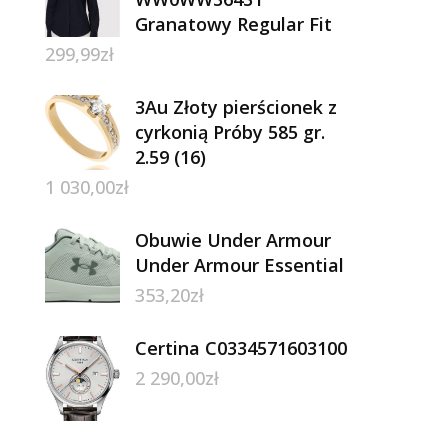
Granatowy Regular Fit
299,99
zł
3Au Złoty pierścionek z
cyrkonią Próby 585 gr.
2.59 (16)
1 030,00
zł
Obuwie Under Armour
Under Armour Essential
353,20
zł
Certina C0334571603100
2 290,00
zł