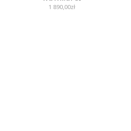
1 890,00
zł
12KTGO
KEX12KTGIKEX12KTGO