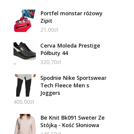
Portfel monstar różowy
Zipit
21,00
zł
Cerva Moleda Prestige
Półbuty 44
320,70
zł
Spodnie Nike Sportswear
Tech Fleece Men s
Joggers
400,00
zł
Be Knit Bk091 Sweter Ze
Stójką - Kość Słoniowa