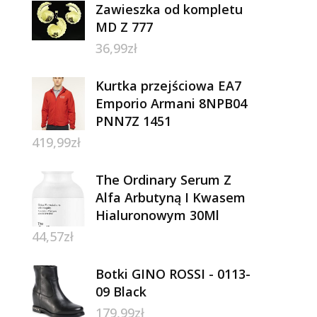
Zawieszka od kompletu
MD Z 777
36,99
zł
Kurtka przejściowa EA7
Emporio Armani 8NPB04
PNN7Z 1451
419,99
zł
The Ordinary Serum Z
Alfa Arbutyną I Kwasem
Hialuronowym 30Ml
44,57
zł
Botki GINO ROSSI - 0113-
09 Black
179,99
zł