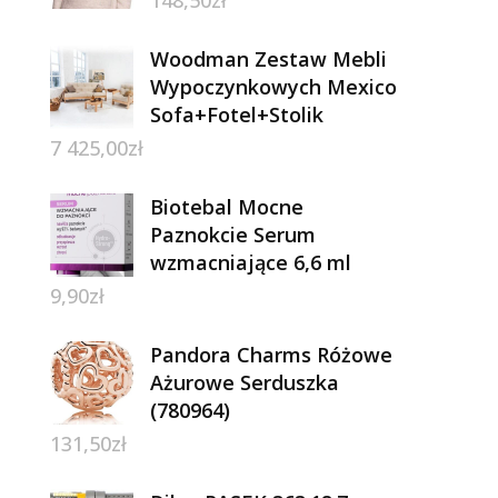
148,50
zł
Woodman Zestaw Mebli
Wypoczynkowych Mexico
Sofa+Fotel+Stolik
7 425,00
zł
Biotebal Mocne
Paznokcie Serum
wzmacniające 6,6 ml
9,90
zł
Pandora Charms Różowe
Ażurowe Serduszka
(780964)
131,50
zł