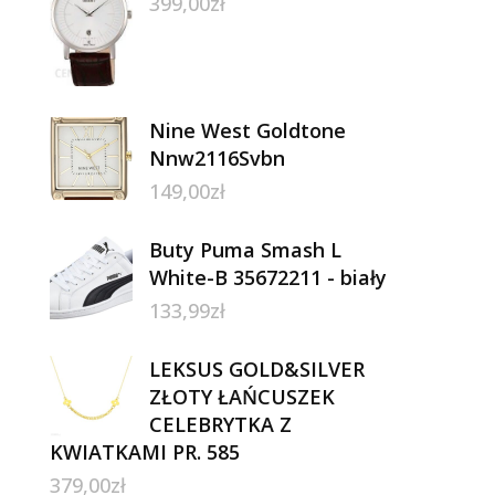
399,00
zł
Nine West Goldtone
Nnw2116Svbn
149,00
zł
Buty Puma Smash L
White-B 35672211 - biały
133,99
zł
LEKSUS GOLD&SILVER
ZŁOTY ŁAŃCUSZEK
CELEBRYTKA Z
KWIATKAMI PR. 585
379,00
zł