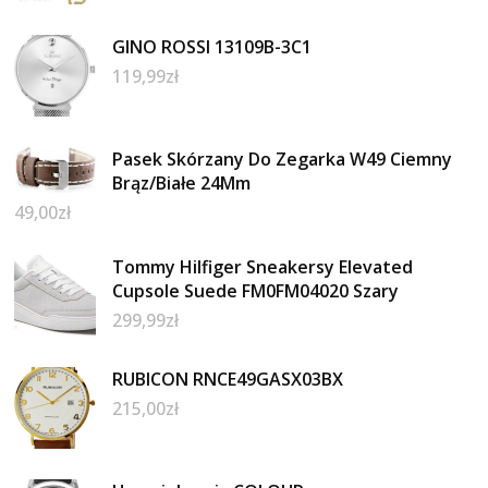
GINO ROSSI 13109B-3C1
119,99
zł
Pasek Skórzany Do Zegarka W49 Ciemny
Brąz/Białe 24Mm
49,00
zł
Tommy Hilfiger Sneakersy Elevated
Cupsole Suede FM0FM04020 Szary
299,99
zł
RUBICON RNCE49GASX03BX
215,00
zł