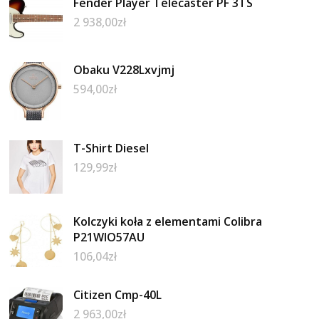
Fender Player Telecaster PF 3TS
2 938,00
zł
Obaku V228Lxvjmj
594,00
zł
T-Shirt Diesel
129,99
zł
Kolczyki koła z elementami Colibra
P21WIO57AU
106,04
zł
Citizen Cmp-40L
2 963,00
zł