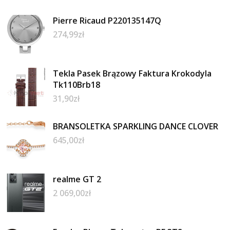
Pierre Ricaud P220135147Q
274,99
zł
Tekla Pasek Brązowy Faktura Krokodyla
Tk110Brb18
31,90
zł
BRANSOLETKA SPARKLING DANCE CLOVER
645,00
zł
realme GT 2
2 069,00
zł