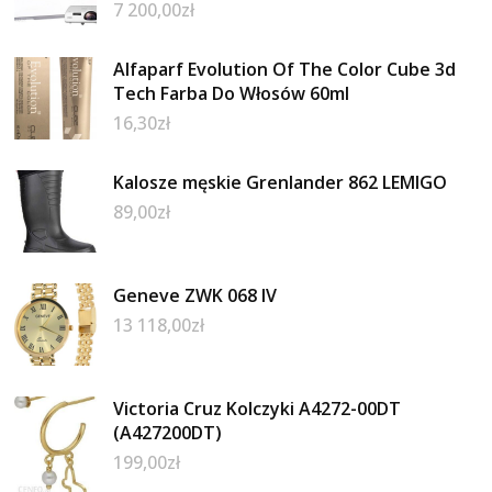
7 200,00
zł
Alfaparf Evolution Of The Color Cube 3d
Tech Farba Do Włosów 60ml
16,30
zł
Kalosze męskie Grenlander 862 LEMIGO
89,00
zł
Geneve ZWK 068 IV
13 118,00
zł
Victoria Cruz Kolczyki A4272-00DT
(A427200DT)
199,00
zł