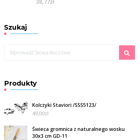
38,77
zł
(116953UNIW)
Szukaj
Szukasz
czegoś?
Produkty
Kolczyki Staviori /SSS5123/
49,00
zł
Świeca gromnica z naturalnego wosku
30x3 cm GD-11