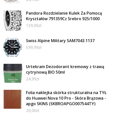
Pandora Rozdzielanie Kulek Za Pomocą
Kryształów 791359Cz Srebro 925/1000
139,00
zł
Swiss Alpine Military SAM7043.1137
599,99
zł
Urtekram Dezodorant kremowy z trawą
cytrynową BIO 50ml
24,99
zł
Folia naklejka skórka strukturalna na TYŁ
do Huawei Nova 10 Pro - Skóra Brązowa -
apgo SKINS (SKBROAPGO007544TY)
20,00
zł