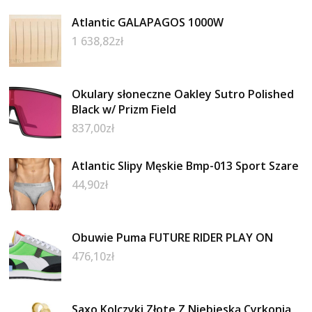
Atlantic GALAPAGOS 1000W
1 638,82
zł
Okulary słoneczne Oakley Sutro Polished
Black w/ Prizm Field
837,00
zł
Atlantic Slipy Męskie Bmp-013 Sport Szare
44,90
zł
Obuwie Puma FUTURE RIDER PLAY ON
476,10
zł
Saxo Kolczyki Złote Z Niebieską Cyrkonią