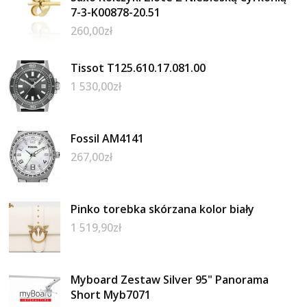
7-3-K00878-20.51
260,00
zł
Tissot T125.610.17.081.00
1 530,00
zł
Fossil AM4141
267,00
zł
Pinko torebka skórzana kolor biały
1 519,90
zł
Myboard Zestaw Silver 95" Panorama
Short Myb7071