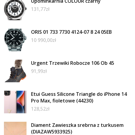
Upominkarnia COLOUR czarny
131,77
zł
ORIS 01 733 7730 4124-07 8 24 05EB
10 990,00
zł
Urgent Trzewiki Robocze 106 Ob 45
91,99
zł
Etui Guess Silicone Triangle do iPhone 14
Pro Max, fioletowe (44230)
128,52
zł
Diament Zawieszka srebrna z turkusem
(DIAZAW5933925)