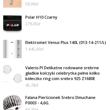
59,00
zł
Polar H10 Czarny
279,00
zł
Elektromet Venus Plus 140L (013-14-211/L)
1 645,00
zł
Valerio.Pl Delikatne rodowane srebrne
gładkie kolczyki celebrytka pełne kółko
kółeczko ring coin srebro 925 Z1680E
45,78
zł
Falana Pierścionek Srebro Dmuchane
P0003 - 4,6G.
84,70
zł