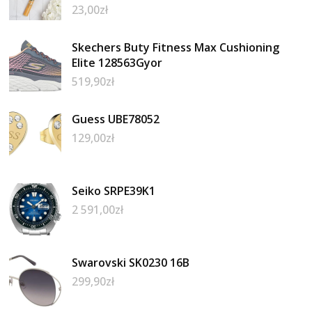
23,00
zł
Skechers Buty Fitness Max Cushioning
Elite 128563Gyor
519,90
zł
Guess UBE78052
129,00
zł
Seiko SRPE39K1
2 591,00
zł
Swarovski SK0230 16B
299,90
zł