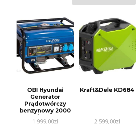
OBI Hyundai
Kraft&Dele KD684
Generator
Prądotwórczy
benzynowy 2000
W /2200 W
1 999,00
zł
2 599,00
zł