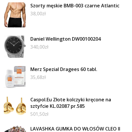
Szorty męskie BMB-003 czarne Atlantic
38,00
zł
Daniel Wellington DW00100204
340,00
zł
Merz Spezial Dragees 60 tabl.
35,68
zł
Caspol.Eu Złote kolczyki kręcone na
sztyfcie KL.02087 pr.585
501,50
zł
LAVASHKA GUMKA DO WŁOSÓW CLEO II