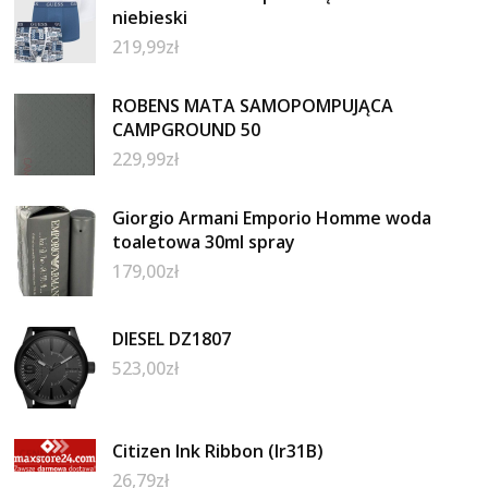
niebieski
219,99
zł
ROBENS MATA SAMOPOMPUJĄCA
CAMPGROUND 50
229,99
zł
Giorgio Armani Emporio Homme woda
toaletowa 30ml spray
179,00
zł
DIESEL DZ1807
523,00
zł
Citizen Ink Ribbon (Ir31B)
26,79
zł