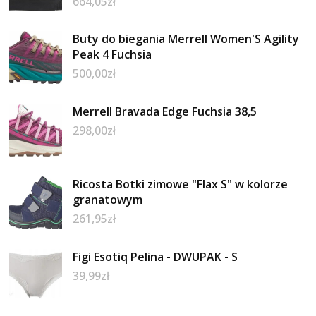
664,05
zł
Buty do biegania Merrell Women'S Agility
Peak 4 Fuchsia
500,00
zł
Merrell Bravada Edge Fuchsia 38,5
298,00
zł
Ricosta Botki zimowe "Flax S" w kolorze
granatowym
261,95
zł
Figi Esotiq Pelina - DWUPAK - S
39,99
zł