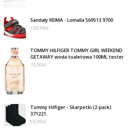
Sandały REIMA - Lomalla 569513 9700
139,99
zł
TOMMY HILFIGER TOMMY GIRL WEEKEND
GETAWAY woda toaletowa 100ML tester
73,00
zł
Tommy Hilfiger - Skarpetki (2-pack)
371221.
59,99
zł