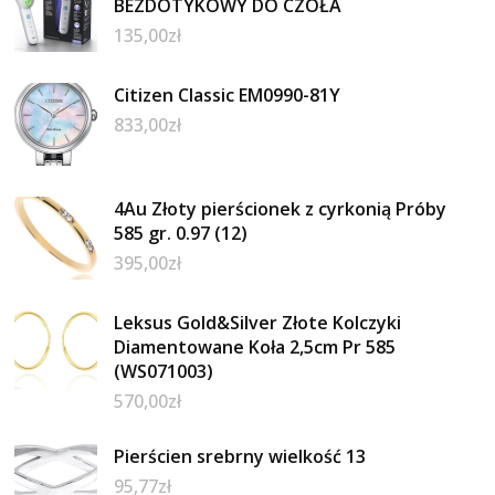
BEZDOTYKOWY DO CZOŁA
135,00
zł
Citizen Classic EM0990-81Y
833,00
zł
4Au Złoty pierścionek z cyrkonią Próby
585 gr. 0.97 (12)
395,00
zł
Leksus Gold&Silver Złote Kolczyki
Diamentowane Koła 2,5cm Pr 585
(WS071003)
570,00
zł
Pierścien srebrny wielkość 13
95,77
zł