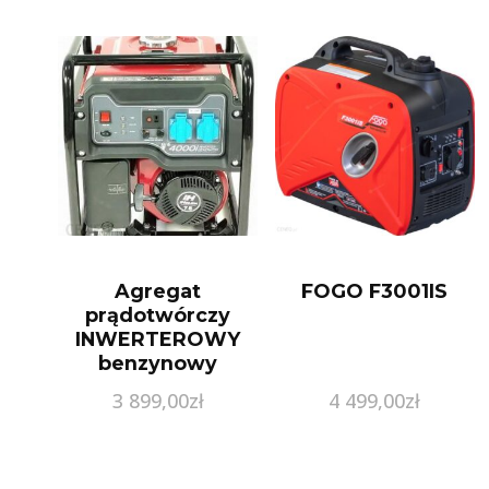
Agregat
FOGO F3001IS
prądotwórczy
INWERTEROWY
benzynowy
IG4000
3 899,00
zł
4 499,00
zł