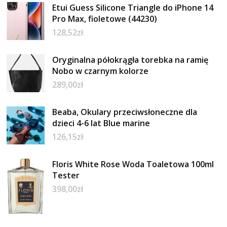
Etui Guess Silicone Triangle do iPhone 14
Pro Max, fioletowe (44230)
128,52
zł
Oryginalna półokrągła torebka na ramię
Nobo w czarnym kolorze
289,00
zł
Beaba, Okulary przeciwsłoneczne dla
dzieci 4-6 lat Blue marine
126,15
zł
Floris White Rose Woda Toaletowa 100ml
Tester
398,00
zł