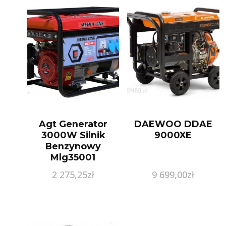
Agt Generator
DAEWOO DDAE
3000W Silnik
9000XE
Benzynowy
Mlg35001
2 275,25
zł
9 699,00
zł