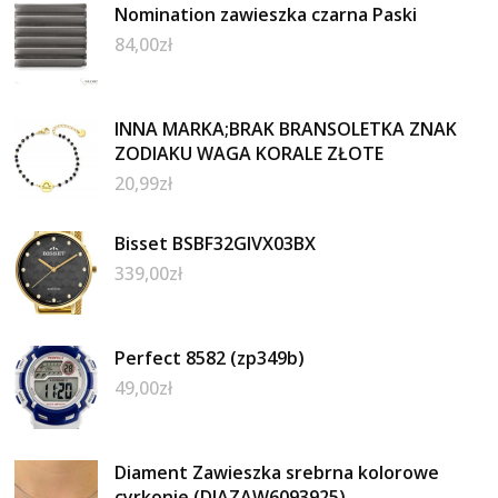
Nomination zawieszka czarna Paski
84,00
zł
INNA MARKA;BRAK BRANSOLETKA ZNAK
ZODIAKU WAGA KORALE ZŁOTE
20,99
zł
Bisset BSBF32GIVX03BX
339,00
zł
Perfect 8582 (zp349b)
49,00
zł
Diament Zawieszka srebrna kolorowe
cyrkonie (DIAZAW6093925)