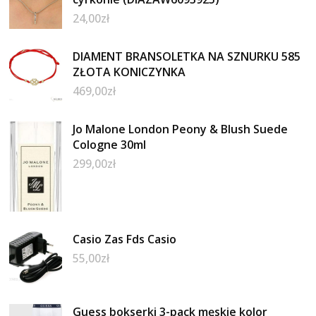
24,00
zł
DIAMENT BRANSOLETKA NA SZNURKU 585
ZŁOTA KONICZYNKA
469,00
zł
Jo Malone London Peony & Blush Suede
Cologne 30ml
299,00
zł
Casio Zas Fds Casio
55,00
zł
Guess bokserki 3-pack męskie kolor