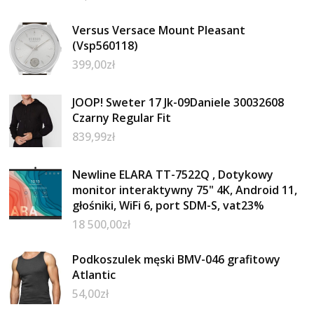
Versus Versace Mount Pleasant
(Vsp560118)
399,00
zł
JOOP! Sweter 17 Jk-09Daniele 30032608
Czarny Regular Fit
839,99
zł
Newline ELARA TT-7522Q , Dotykowy
monitor interaktywny 75" 4K, Android 11,
głośniki, WiFi 6, port SDM-S, vat23%
18 500,00
zł
Podkoszulek męski BMV-046 grafitowy
Atlantic
54,00
zł