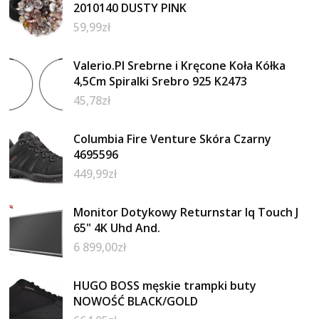
2010140 DUSTY PINK
59,99
zł
Valerio.Pl Srebrne i Kręcone Koła Kółka
4,5Cm Spiralki Srebro 925 K2473
45,78
zł
Columbia Fire Venture Skóra Czarny
4695596
449,99
zł
Monitor Dotykowy Returnstar Iq Touch J
65" 4K Uhd And.
6 899,00
zł
HUGO BOSS męskie trampki buty
NOWOŚĆ BLACK/GOLD