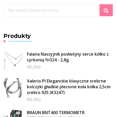
Szukasz
czegoś?
Produkty
Falana Naszyjnik podwójny serce kółko z
cyrkonią fn324 - 2,8g.
90,20
zł
Valerio.Pl Eleganckie klasyczne srebrne
kolczyki gładkie plecione koła kółka 2,5cm
srebro 925 (K3247)
89,38
zł
BRAUN BNT400 TERMOMETR