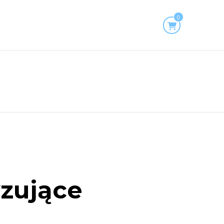
0
yzujące