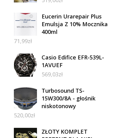
Eucerin Urarepair Plus
Emulsja Z 10% Mocznika
400ml
71,99
zł
Casio Edifice EFR-539L-
1AVUEF
569,03
zł
Turbosound TS-
15W300/8A - głośnik
niskotonowy
520,00
zł
ZŁOTY KOMPLET