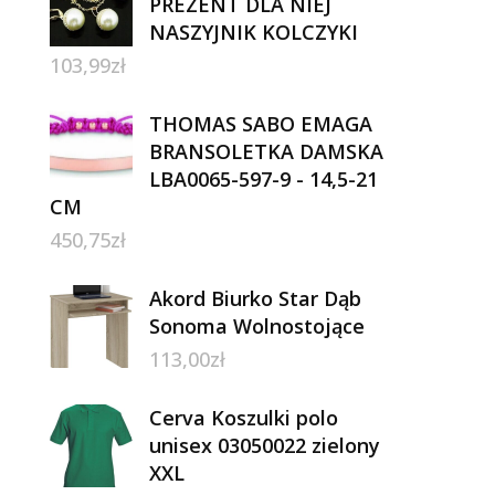
PREZENT DLA NIEJ
NASZYJNIK KOLCZYKI
103,99
zł
THOMAS SABO EMAGA
BRANSOLETKA DAMSKA
LBA0065-597-9 - 14,5-21
CM
450,75
zł
Akord Biurko Star Dąb
Sonoma Wolnostojące
113,00
zł
Cerva Koszulki polo
unisex 03050022 zielony
XXL