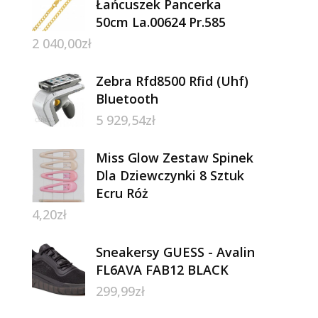
Łańcuszek Pancerka
50cm La.00624 Pr.585
2 040,00
zł
Zebra Rfd8500 Rfid (Uhf)
Bluetooth
5 929,54
zł
Miss Glow Zestaw Spinek
Dla Dziewczynki 8 Sztuk
Ecru Róż
4,20
zł
Sneakersy GUESS - Avalin
FL6AVA FAB12 BLACK
299,99
zł