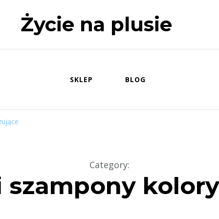
Życie na plusie
SKLEP
BLOG
zujące
Category
:
i szampony kolor