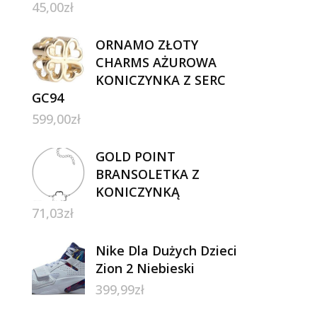
45,00
zł
ORNAMO ZŁOTY
CHARMS AŻUROWA
KONICZYNKA Z SERC
GC94
599,00
zł
GOLD POINT
BRANSOLETKA Z
KONICZYNKĄ
71,03
zł
Nike Dla Dużych Dzieci
Zion 2 Niebieski
399,99
zł