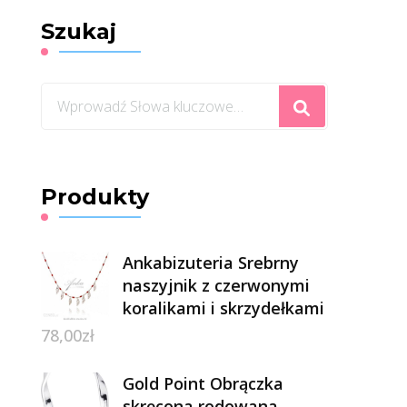
Szukaj
Szukasz
czegoś?
Produkty
Ankabizuteria Srebrny
naszyjnik z czerwonymi
koralikami i skrzydełkami
78,00
zł
Gold Point Obrączka
skręcona rodowana