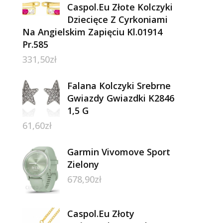
Caspol.Eu Złote Kolczyki
Dziecięce Z Cyrkoniami
Na Angielskim Zapięciu Kl.01914
Pr.585
331,50
zł
Falana Kolczyki Srebrne
Gwiazdy Gwiazdki K2846
1,5 G
61,60
zł
Garmin Vivomove Sport
Zielony
678,90
zł
Caspol.Eu Złoty