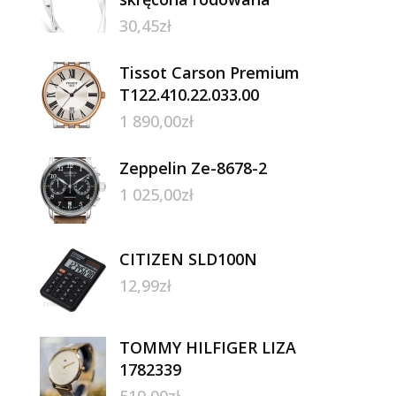
30,45
zł
Tissot Carson Premium
T122.410.22.033.00
1 890,00
zł
Zeppelin Ze-8678-2
1 025,00
zł
CITIZEN SLD100N
12,99
zł
TOMMY HILFIGER LIZA
1782339
519,00
zł