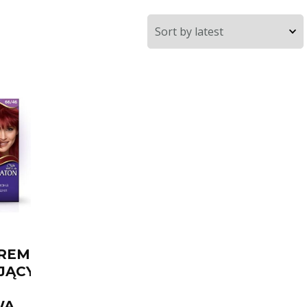
KREM
JĄCY
WA