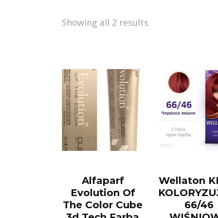
Showing all 2 results
Alfaparf
Wellaton 
Evolution Of
KOLORYZU
The Color Cube
66/46
3d Tech Farba
WIŚNIO