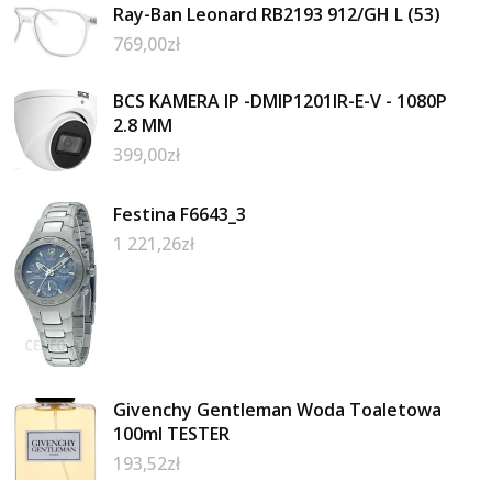
Ray-Ban Leonard RB2193 912/GH L (53)
769,00
zł
BCS KAMERA IP -DMIP1201IR-E-V - 1080P
2.8 MM
399,00
zł
Festina F6643_3
1 221,26
zł
Givenchy Gentleman Woda Toaletowa
100ml TESTER
193,52
zł