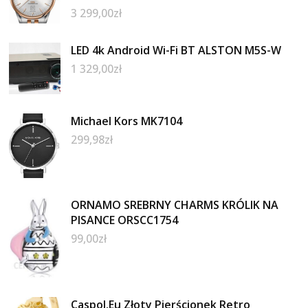
3 299,00
zł
LED 4k Android Wi-Fi BT ALSTON M5S-W
1 329,00
zł
Michael Kors MK7104
299,98
zł
ORNAMO SREBRNY CHARMS KRÓLIK NA
PISANCE ORSCC1754
99,00
zł
Caspol.Eu Złoty Pierścionek Retro