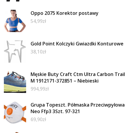
Oppo 2075 Korektor postawy
54,99
zł
Gold Point Kolczyki Gwiazdki Konturowe
38,10
zł
Męskie Buty Craft Ctm Ultra Carbon Trail
M 1912171-372851 – Niebieski
994,99
zł
Grupa Topeszt. Półmaska Przeciwpyłowa
Neo Ffp3 3Szt. 97-321
69,90
zł