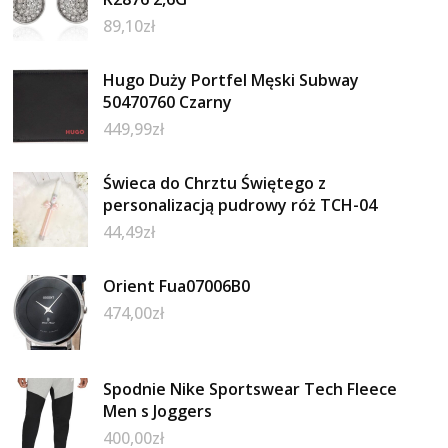
89,10
zł
Hugo Duży Portfel Męski Subway
50470760 Czarny
449,99
zł
Świeca do Chrztu Świętego z
personalizacją pudrowy róż TCH-04
44,49
zł
Orient Fua07006B0
474,00
zł
Spodnie Nike Sportswear Tech Fleece
Men s Joggers
400,00
zł