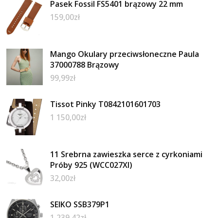
Pasek Fossil FS5401 brązowy 22 mm
159,00
zł
Mango Okulary przeciwsłoneczne Paula
37000788 Brązowy
99,99
zł
Tissot Pinky T0842101601703
1 150,00
zł
11 Srebrna zawieszka serce z cyrkoniami
Próby 925 (WCC027XI)
32,00
zł
SEIKO SSB379P1
1 239,42
zł