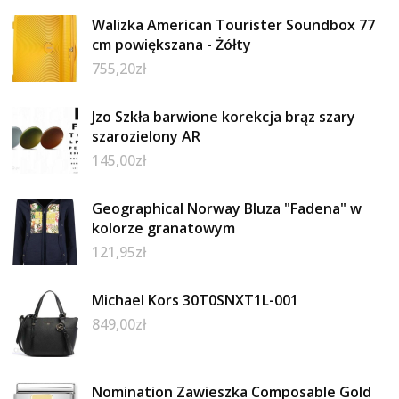
Walizka American Tourister Soundbox 77
cm powiększana - Żółty
755,20
zł
Jzo Szkła barwione korekcja brąz szary
szarozielony AR
145,00
zł
Geographical Norway Bluza "Fadena" w
kolorze granatowym
121,95
zł
Michael Kors 30T0SNXT1L-001
849,00
zł
Nomination Zawieszka Composable Gold