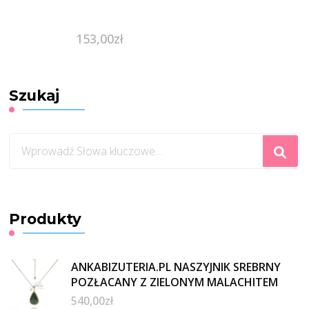
153,00
zł
Szukaj
Szukasz
czegoś?
Produkty
ANKABIZUTERIA.PL NASZYJNIK SREBRNY
POZŁACANY Z ZIELONYM MALACHITEM
540,00
zł