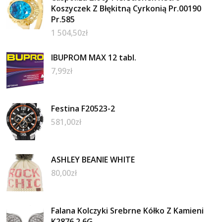
Koszyczek Z Błękitną Cyrkonią Pr.00190
Pr.585
1 504,50
zł
IBUPROM MAX 12 tabl.
7,99
zł
Festina F20523-2
581,00
zł
ASHLEY BEANIE WHITE
80,00
zł
Falana Kolczyki Srebrne Kółko Z Kamieni
K2876 2,6G