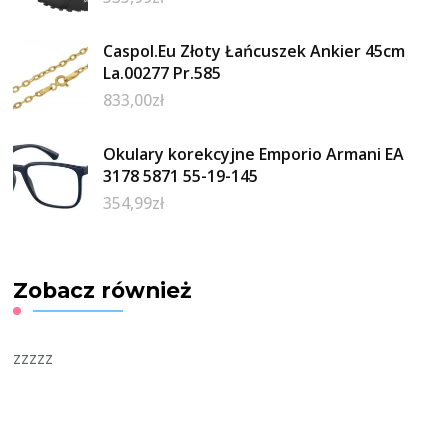
Caspol.Eu Złoty Łańcuszek Ankier 45cm
La.00277 Pr.585
833,00
zł
Okulary korekcyjne Emporio Armani EA
3178 5871 55-19-145
354,99
zł
Zobacz również
zzzzz