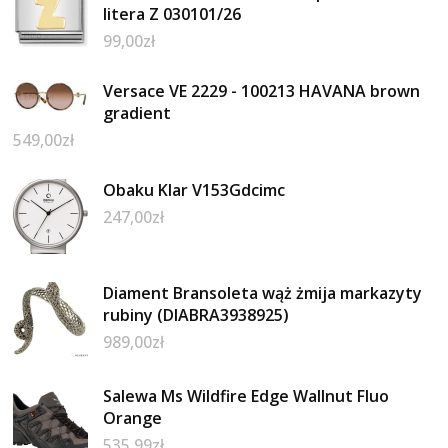
litera Z 030101/26
99,00
zł
Versace VE 2229 - 100213 HAVANA brown
gradient
549,00
zł
Obaku Klar V153Gdcimc
247,00
zł
Diament Bransoleta wąż żmija markazyty
rubiny (DIABRA3938925)
989,00
zł
Salewa Ms Wildfire Edge Wallnut Fluo
Orange
535,99
zł