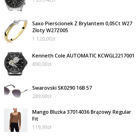
Saxo Pierścionek Z Brylantem 0,05Ct W27
Złoty W27Z005
1 120,00
zł
Kenneth Cole AUTOMATIC KCWGL2217001
890,00
zł
Swarovski SK0290 16B 57
289,00
zł
Mango Bluzka 37014036 Brązowy Regular
Fit
119,99
zł