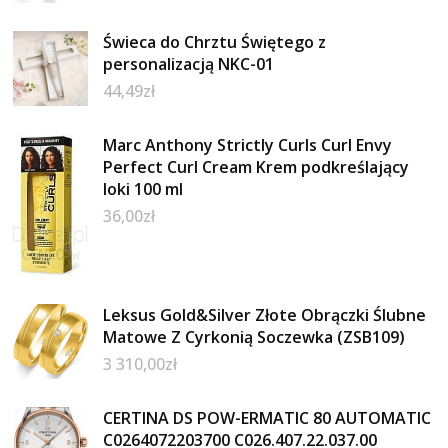
Świeca do Chrztu Świętego z
personalizacją NKC-01
44,49
zł
Marc Anthony Strictly Curls Curl Envy
Perfect Curl Cream Krem podkreślający
loki 100 ml
36,00
zł
Leksus Gold&Silver Złote Obrączki Ślubne
Matowe Z Cyrkonią Soczewka (ZSB109)
3 310,00
zł
CERTINA DS POW-ERMATIC 80 AUTOMATIC
C0264072203700 C026.407.22.037.00