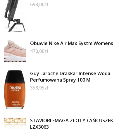
698,00
zł
Obuwie Nike Air Max Systm Womens
470,00
zł
Guy Laroche Drakkar Intense Woda
Perfumowana Spray 100 Ml
358,95
zł
STAVIORI EMAGA ZŁOTY ŁAŃCUSZEK
LZX3063