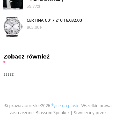
59,77
zł
CERTINA C017.210.16.032.00
865,00
zł
Zobacz również
zzzzz
© prawa autorskie2026
Życie na plusie
. Wszelkie prawa
zastrzeżone.
Blossom Speaker | Stworzony przez