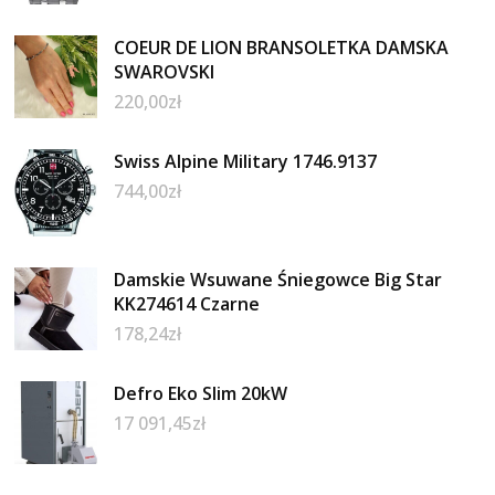
COEUR DE LION BRANSOLETKA DAMSKA
SWAROVSKI
220,00
zł
Swiss Alpine Military 1746.9137
744,00
zł
Damskie Wsuwane Śniegowce Big Star
KK274614 Czarne
178,24
zł
Defro Eko Slim 20kW
17 091,45
zł