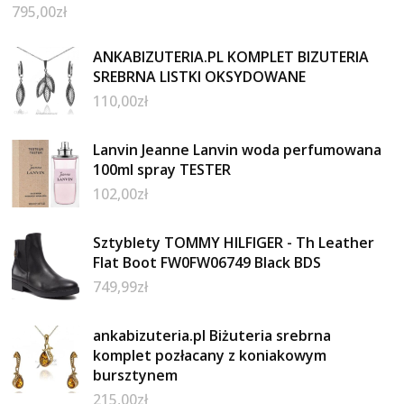
795,00
zł
ANKABIZUTERIA.PL KOMPLET BIZUTERIA
SREBRNA LISTKI OKSYDOWANE
110,00
zł
Lanvin Jeanne Lanvin woda perfumowana
100ml spray TESTER
102,00
zł
Sztyblety TOMMY HILFIGER - Th Leather
Flat Boot FW0FW06749 Black BDS
749,99
zł
ankabizuteria.pl Biżuteria srebrna
komplet pozłacany z koniakowym
bursztynem
215,00
zł