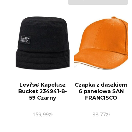
Levi’s® Kapelusz
Czapka z daszkiem
Bucket 234941-8-
6 panelowa SAN
59 Czarny
FRANCISCO
159,99
zł
38,77
zł