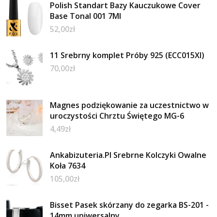
Polish Standart Bazy Kauczukowe Cover
Base Tonal 001 7Ml
52,00
zł
11 Srebrny komplet Próby 925 (ECC015XI)
70,00
zł
Magnes podziękowanie za uczestnictwo w
uroczystości Chrztu Świętego MG-6
4,49
zł
Ankabizuteria.Pl Srebrne Kolczyki Owalne
Koła 7634
105,00
zł
Bisset Pasek skórzany do zegarka BS-201 -
14mm uniwersalny