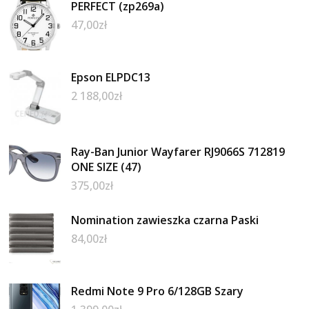
PERFECT (zp269a)
47,00
zł
Epson ELPDC13
2 188,00
zł
Ray-Ban Junior Wayfarer RJ9066S 712819
ONE SIZE (47)
375,00
zł
Nomination zawieszka czarna Paski
84,00
zł
Redmi Note 9 Pro 6/128GB Szary