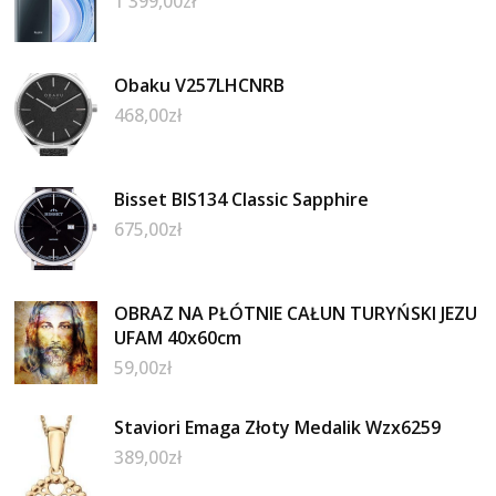
1 399,00
zł
Obaku V257LHCNRB
468,00
zł
Bisset BIS134 Classic Sapphire
675,00
zł
OBRAZ NA PŁÓTNIE CAŁUN TURYŃSKI JEZU
UFAM 40x60cm
59,00
zł
Staviori Emaga Złoty Medalik Wzx6259
389,00
zł