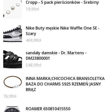
Cropp - 5 pack pierścionków - Srebrny
19,99
zł
Nike Buty męskie Nike Waffle One SE -
Szary
469,99
zł
sandały damskie - Dr. Martens -
DM23800001
548,99
zł
INNA MARKA;CHICOCHICA BRANSOLETKA
BAZA DO CHARMS S925 RZEMIEŃ JASNY
BRĄZ
76,99
zł
ROAMER 650810415550