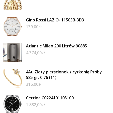
Gino Rossi LAZIO- 11503B-3D3
139,00
zł
Atlantic Mileo 200 Litrów 90885
4 374,00
zł
4Au Złoty pierścionek z cyrkonią Próby
585 gr. 0.76 (11)
316,00
zł
Certina C0224101105100
1 882,00
zł