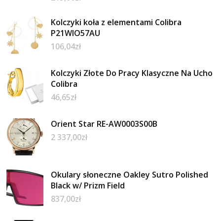
Kolczyki koła z elementami Colibra
P21WIO57AU
106,04
zł
Kolczyki Złote Do Pracy Klasyczne Na Ucho
Colibra
46,65
zł
Orient Star RE-AW0003S00B
2 337,00
zł
Okulary słoneczne Oakley Sutro Polished
Black w/ Prizm Field
837,00
zł