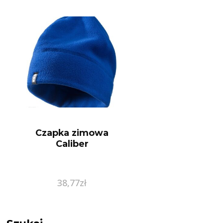
Czapka zimowa
Caliber
38,77
zł