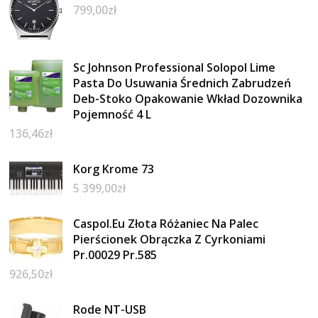
799,00
zł
Sc Johnson Professional Solopol Lime
Pasta Do Usuwania Średnich Zabrudzeń
Deb-Stoko Opakowanie Wkład Dozownika
Pojemność 4 L
136,46
zł
Korg Krome 73
5 399,00
zł
Caspol.Eu Złota Różaniec Na Palec
Pierścionek Obrączka Z Cyrkoniami
Pr.00029 Pr.585
926,50
zł
Rode NT-USB