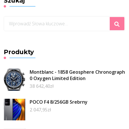
Szukaj
Szukasz
czegoś?
Produkty
Montblanc - 1858 Geosphere Chronograph
0 Oxygen Limited Edition
38 642,40
zł
POCO F4 8/256GB Srebrny
2 047,95
zł