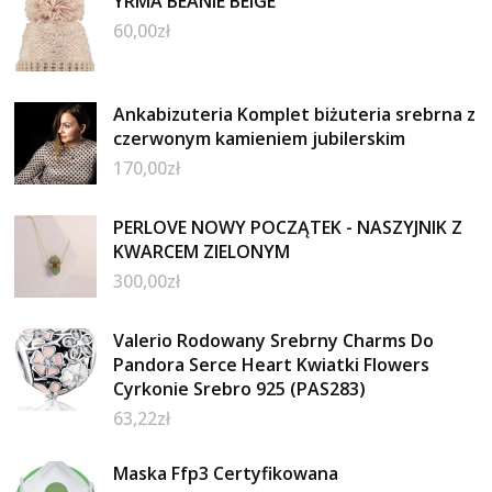
YRMA BEANIE BEIGE
60,00
zł
Ankabizuteria Komplet biżuteria srebrna z
czerwonym kamieniem jubilerskim
170,00
zł
PERLOVE NOWY POCZĄTEK - NASZYJNIK Z
KWARCEM ZIELONYM
300,00
zł
Valerio Rodowany Srebrny Charms Do
Pandora Serce Heart Kwiatki Flowers
Cyrkonie Srebro 925 (PAS283)
63,22
zł
Maska Ffp3 Certyfikowana