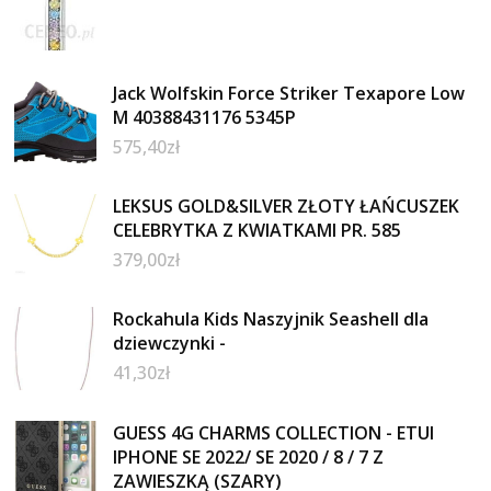
Jack Wolfskin Force Striker Texapore Low
M 40388431176 5345P
575,40
zł
LEKSUS GOLD&SILVER ZŁOTY ŁAŃCUSZEK
CELEBRYTKA Z KWIATKAMI PR. 585
379,00
zł
Rockahula Kids Naszyjnik Seashell dla
dziewczynki -
41,30
zł
GUESS 4G CHARMS COLLECTION - ETUI
IPHONE SE 2022/ SE 2020 / 8 / 7 Z
ZAWIESZKĄ (SZARY)