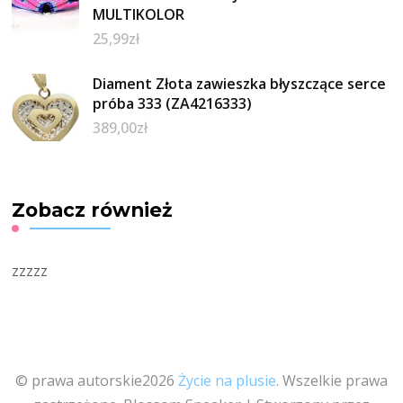
MULTIKOLOR
25,99
zł
Diament Złota zawieszka błyszczące serce
próba 333 (ZA4216333)
389,00
zł
Zobacz również
zzzzz
© prawa autorskie2026
Życie na plusie
. Wszelkie prawa