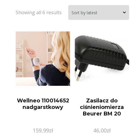
Showing all 6 results
Wellneo 110014652
Zasilacz do
nadgarstkowy
ciśnieniomierza
Beurer BM 20
159,99
zł
46,00
zł