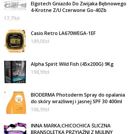
Elgotech Gniazdo Do Zwijaka Bębnowego
4-Krotne Z/U Czerwone Go-40Zb
17,79
zł
Casio Retro LA670WEGA-1EF
189,00
zł
Alpha Spirit Wild Fish (45x200G) 9Kg
198,99
zł
BIODERMA Photoderm Spray do opalania
do skóry wrażliwej i jasnej SPF 30 400ml
106,99
zł
INNA MARKA;CHICOCHICA ŚLICZNA
BRANSOLETKA PRZYJAŹNI Z MULINY