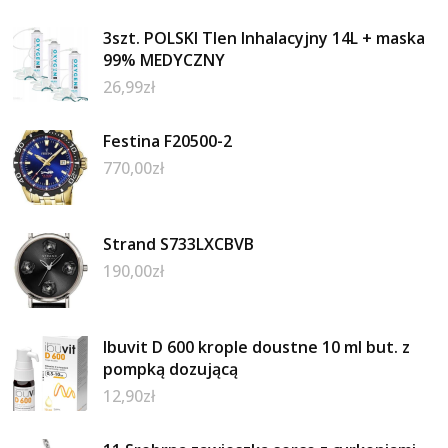
3szt. POLSKI Tlen Inhalacyjny 14L + maska
99% MEDYCZNY
26,99
zł
Festina F20500-2
770,00
zł
Strand S733LXCBVB
190,00
zł
Ibuvit D 600 krople doustne 10 ml but. z
pompką dozującą
12,90
zł