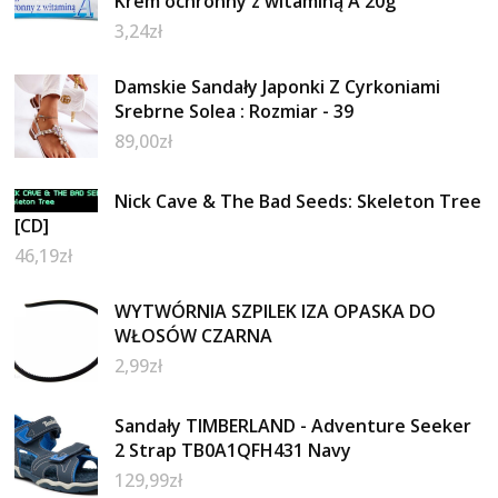
Krem ochronny z witaminą A 20g
3,24
zł
Damskie Sandały Japonki Z Cyrkoniami
Srebrne Solea : Rozmiar - 39
89,00
zł
Nick Cave & The Bad Seeds: Skeleton Tree
[CD]
46,19
zł
WYTWÓRNIA SZPILEK IZA OPASKA DO
WŁOSÓW CZARNA
2,99
zł
Sandały TIMBERLAND - Adventure Seeker
2 Strap TB0A1QFH431 Navy
129,99
zł