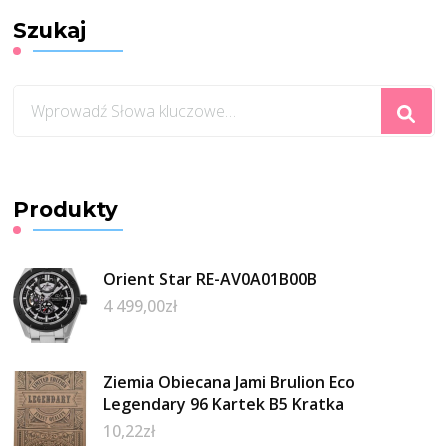
Szukaj
Szukasz
czegoś?
Produkty
Orient Star RE-AV0A01B00B
4 499,00
zł
Ziemia Obiecana Jami Brulion Eco
Legendary 96 Kartek B5 Kratka
10,22
zł