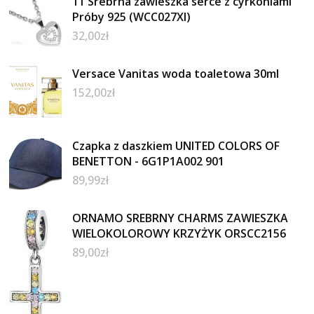
11 Srebrna zawieszka serce z cyrkoniami
Próby 925 (WCC027XI)
32,00
zł
Versace Vanitas woda toaletowa 30ml
152,00
zł
Czapka z daszkiem UNITED COLORS OF
BENETTON - 6G1P1A002 901
89,99
zł
ORNAMO SREBRNY CHARMS ZAWIESZKA
WIELOKOLOROWY KRZYŻYK ORSCC2156
89,00
zł