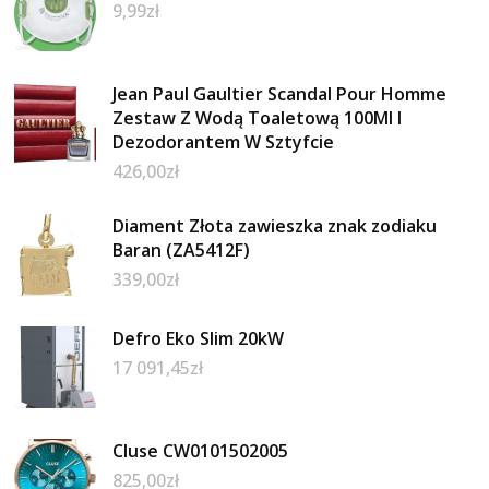
9,99
zł
Jean Paul Gaultier Scandal Pour Homme
Zestaw Z Wodą Toaletową 100Ml I
Dezodorantem W Sztyfcie
426,00
zł
Diament Złota zawieszka znak zodiaku
Baran (ZA5412F)
339,00
zł
Defro Eko Slim 20kW
17 091,45
zł
Cluse CW0101502005
825,00
zł