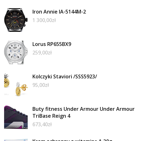
Iron Annie IA-5144M-2
1 300,00
zł
Lorus RP655BX9
259,00
zł
Kolczyki Staviori /SSS5923/
95,00
zł
Buty fitness Under Armour Under Armour
TriBase Reign 4
673,40
zł