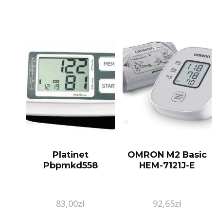
Platinet
OMRON M2 Basic
Pbpmkd558
HEM-7121J-E
83,00
zł
92,65
zł