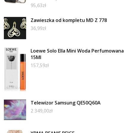
95,63
zł
Zawieszka od kompletu MD Z 778
36,99
zł
Loewe Solo Ella Mini Woda Perfumowana
15Ml
157,59
zł
Telewizor Samsung QE50Q60A
2 349,00
zł