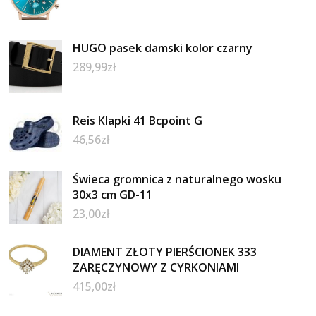
HUGO pasek damski kolor czarny
289,99
zł
Reis Klapki 41 Bcpoint G
46,56
zł
Świeca gromnica z naturalnego wosku
30x3 cm GD-11
23,00
zł
DIAMENT ZŁOTY PIERŚCIONEK 333
ZARĘCZYNOWY Z CYRKONIAMI
415,00
zł