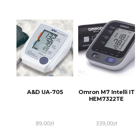
A&D UA-705
Omron M7 Intelli IT
HEM7322TE
89,00
zł
339,00
zł