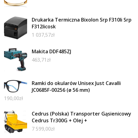
Drukarka Termiczna Bixolon Srp F310Ii Srp
F312Iicosk
1 037,57
zł
Makita DDF485ZJ
463,71
zł
Ramki do okularów Unisex Just Cavalli
JC0685F-00256 (ø 56 mm)
190,00
zł
Cedrus (Polska) Transporter Gąsienicowy
Cedrus Tr300G + Olej +
7 599,00
zł