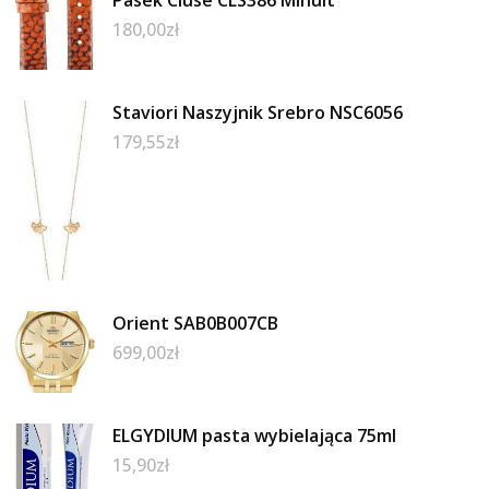
180,00
zł
Staviori Naszyjnik Srebro NSC6056
179,55
zł
Orient SAB0B007CB
699,00
zł
ELGYDIUM pasta wybielająca 75ml
15,90
zł