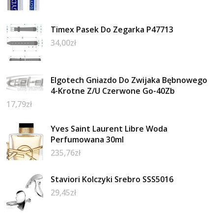
Timex Pasek Do Zegarka P47713
34,00
zł
Elgotech Gniazdo Do Zwijaka Bębnowego
4-Krotne Z/U Czerwone Go-40Zb
17,79
zł
Yves Saint Laurent Libre Woda
Perfumowana 30ml
235,76
zł
Staviori Kolczyki Srebro SSS5016
29,45
zł