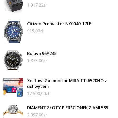
1 917,22
zł
Citizen Promaster NY0040-17LE
919,00
zł
Bulova 96A245
1 875,00
zł
Zestaw: 2 x monitor MIRA TT-6520HO z
uchwytem
17 500,00
zł
DIAMENT ZŁOTY PIERŚCIONEK Z AMI 585
2 097,00
zł