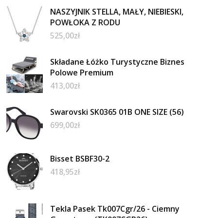
NASZYJNIK STELLA, MAŁY, NIEBIESKI,
POWŁOKA Z RODU
525,00
zł
Składane Łóżko Turystyczne Biznes
Polowe Premium
413,00
zł
Swarovski SK0365 01B ONE SIZE (56)
699,00
zł
Bisset BSBF30-2
418,95
zł
Tekla Pasek Tk007Cgr/26 - Ciemny