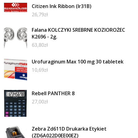
Citizen Ink Ribbon (Ir31B)
26,79
zł
Falana KOLCZYKI SREBRNE KOZIOROŻEC
K2696 - 2g.
63,80
zł
Urofuraginum Max 100 mg 30 tabletek
10,69
zł
Rebell PANTHER 8
27,00
zł
Zebra Zd611D Drukarka Etykiet
(ZD6A022D0EE00EZ)