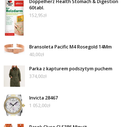
Doppelherz Health Stomach & Digestion
60tabl.
152,95
zł
Bransoleta Pacific M4 Rosegold 14Mm
40,00
zł
Parka z kapturem podszytym puchem
374,00
zł
Invicta 28467
1 052,00
zł
Pasek Cluse CLS386 Minuit