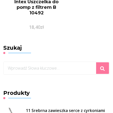
Intex Uszczelka do
pomp z filtrem B
10492
18,40
zł
Szukaj
Szukasz
czegoś?
Produkty
11 Srebrna zawieszka serce z cyrkoniami