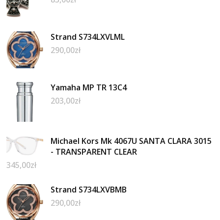
Strand S734LXVLML
290,00
zł
Yamaha MP TR 13C4
203,00
zł
Michael Kors Mk 4067U SANTA CLARA 3015
- TRANSPARENT CLEAR
345,00
zł
Strand S734LXVBMB
290,00
zł