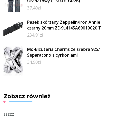
Granatowy (TK007CGR26)
37,40
zł
Pasek skórzany Zeppelin/Iron Annie
czarny 20mm ZE-9L4145A69019C20 T
234,91
zł
Mo-Biżuteria Charms ze srebra 925/
Separator x z cyrkoniami
34,90
zł
Zobacz również
zzzzz