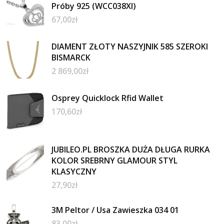
Próby 925 (WCC038XI)
67,00
zł
DIAMENT ZŁOTY NASZYJNIK 585 SZEROKI
BISMARCK
2 869,00
zł
Osprey Quicklock Rfid Wallet
170,60
zł
JUBILEO.PL BROSZKA DUŻA DŁUGA RURKA
KOLOR SREBRNY GLAMOUR STYL
KLASYCZNY
27,90
zł
3M Peltor / Usa Zawieszka 034 01
83,00
zł