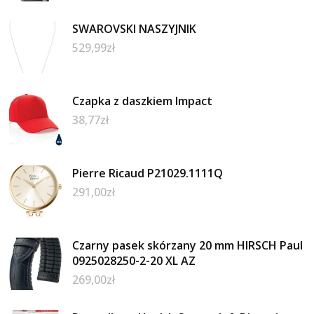
SWAROVSKI NASZYJNIK
529,99
zł
Czapka z daszkiem Impact
38,77
zł
Pierre Ricaud P21029.1111Q
291,00
zł
Czarny pasek skórzany 20 mm HIRSCH Paul
0925028250-2-20 XL AZ
269,00
zł