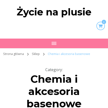
Życie na plusie
0
Strona główna
Sklep
Chemia i akcesoria basenowe
Category
:
Chemia i
akcesoria
basenowe