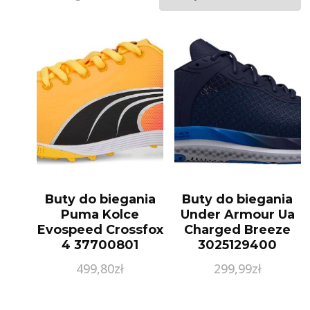
Buty do biegania
Buty do biegania
Puma Kolce
Under Armour Ua
Evospeed Crossfox
Charged Breeze
4 37700801
3025129400
Pomarańczowy
Niebieski
499,80
zł
299,99
zł