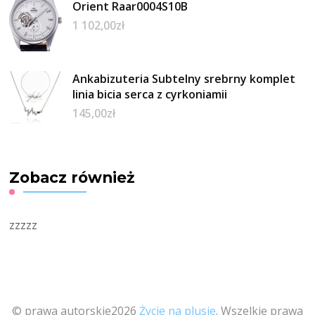
Orient Raar0004S10B
1 102,00
zł
Ankabizuteria Subtelny srebrny komplet
linia bicia serca z cyrkoniamii
145,00
zł
Zobacz również
zzzzz
© prawa autorskie2026
Życie na plusie
. Wszelkie prawa