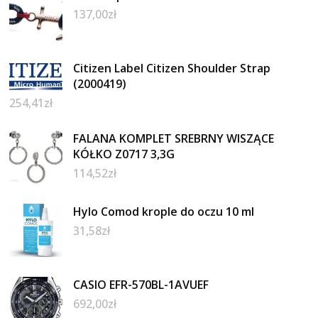
137,00
zł
Citizen Label Citizen Shoulder Strap
(2000419)
254,41
zł
FALANA KOMPLET SREBRNY WISZĄCE
KÓŁKO Z0717 3,3G
114,52
zł
Hylo Comod krople do oczu 10 ml
31,58
zł
CASIO EFR-570BL-1AVUEF
692,00
zł