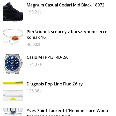
Magnum Casual Cedari Mid Black 18972
198,21
zł
Pierścionek srebrny z bursztynem serce
koniak 16
46,00
zł
Casio MTP-1314D-2A
174,37
zł
Długopis Pop Line Fluo Żółty
126,36
zł
Yves Saint Laurent L'Homme Libre Woda