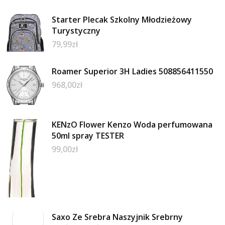
Starter Plecak Szkolny Młodzieżowy
Turystyczny
79,99
zł
Roamer Superior 3H Ladies 508856411550
968,00
zł
KENzO Flower Kenzo Woda perfumowana
50ml spray TESTER
99,00
zł
Saxo Ze Srebra Naszyjnik Srebrny