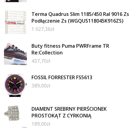
Terma Quadrus Slim 1185/450 Ral 9016 Zs
Podłączenie Zs (WGQUS118045K916ZS)
1 027,36
zł
Buty fitness Puma PWRFrame TR
Re:Collection
437,70
zł
FOSSIL FORRESTER FS5613
389,00
zł
DIAMENT SREBRNY PIERŚCIONEK
PROSTOKĄT Z CYRKONIĄ
189,00
zł