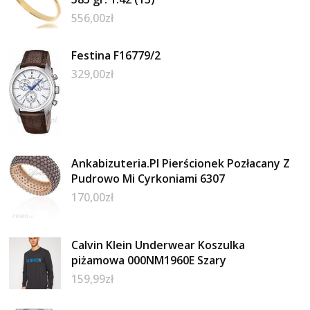
556,00
zł
Festina F16779/2
329,00
zł
Ankabizuteria.Pl Pierścionek Pozłacany Z
Pudrowo Mi Cyrkoniami 6307
170,00
zł
Calvin Klein Underwear Koszulka
piżamowa 000NM1960E Szary
159,99
zł