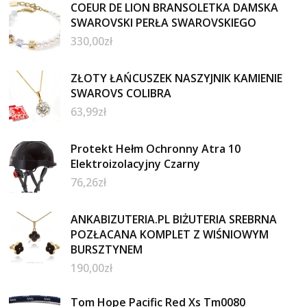
COEUR DE LION BRANSOLETKA DAMSKA
SWAROVSKI PERŁA SWAROVSKIEGO
330,00
zł
ZŁOTY ŁAŃCUSZEK NASZYJNIK KAMIENIE
SWAROVS COLIBRA
63,99
zł
Protekt Hełm Ochronny Atra 10
Elektroizolacyjny Czarny
76,26
zł
ANKABIZUTERIA.PL BIŻUTERIA SREBRNA
POZŁACANA KOMPLET Z WIŚNIOWYM
BURSZTYNEM
190,00
zł
Tom Hope Pacific Red Xs Tm0080