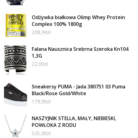
Odżywka białkowa Olimp Whey Protein
Complex 100% 1800g
208,99
zł
Falana Nausznica Srebrna Szeroka Kn104
1,3G
22,00
zł
Sneakersy PUMA - Jada 380751 03 Puma
Black/Rose Gold/White
179,99
zł
NASZYJNIK STELLA, MAŁY, NIEBIESKI,
POWŁOKA Z RODU
525,00
zł