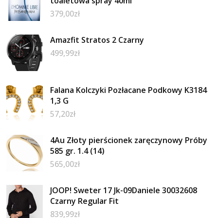
toaletowa spray 40ml
379,00
zł
Amazfit Stratos 2 Czarny
499,99
zł
Falana Kolczyki Pozłacane Podkowy K3184
1,3 G
57,20
zł
4Au Złoty pierścionek zaręczynowy Próby
585 gr. 1.4 (14)
565,00
zł
JOOP! Sweter 17 Jk-09Daniele 30032608
Czarny Regular Fit
839,99
zł