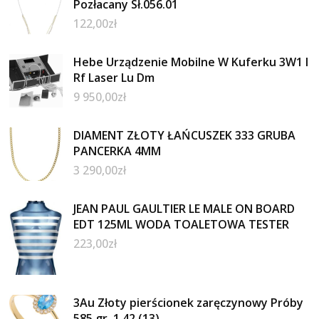
Pozłacany Sł.056.01
122,00
zł
Hebe Urządzenie Mobilne W Kuferku 3W1 I
Rf Laser Lu Dm
9 950,00
zł
DIAMENT ZŁOTY ŁAŃCUSZEK 333 GRUBA
PANCERKA 4MM
3 290,00
zł
JEAN PAUL GAULTIER LE MALE ON BOARD
EDT 125ML WODA TOALETOWA TESTER
223,00
zł
3Au Złoty pierścionek zaręczynowy Próby
585 gr. 1.42 (13)