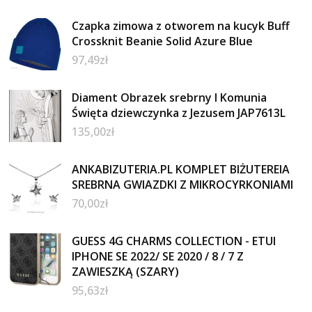
Czapka zimowa z otworem na kucyk Buff
Crossknit Beanie Solid Azure Blue
97,49
zł
Diament Obrazek srebrny I Komunia
Święta dziewczynka z Jezusem JAP7613L
135,00
zł
ANKABIZUTERIA.PL KOMPLET BIŻUTEREIA
SREBRNA GWIAZDKI Z MIKROCYRKONIAMI
70,00
zł
GUESS 4G CHARMS COLLECTION - ETUI
IPHONE SE 2022/ SE 2020 / 8 / 7 Z
ZAWIESZKĄ (SZARY)
95,63
zł