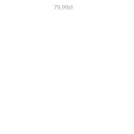
79,99
zł