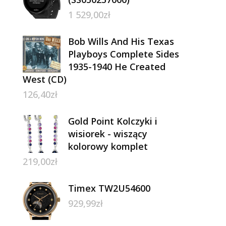
1 529,00
zł
Bob Wills And His Texas
Playboys Complete Sides
1935-1940 He Created
West (CD)
126,40
zł
Gold Point Kolczyki i
wisiorek - wiszący
kolorowy komplet
219,00
zł
Timex TW2U54600
929,99
zł