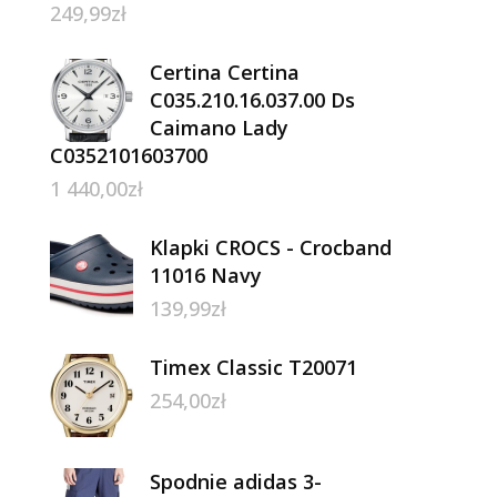
249,99
zł
Certina Certina
C035.210.16.037.00 Ds
Caimano Lady
C0352101603700
1 440,00
zł
Klapki CROCS - Crocband
11016 Navy
139,99
zł
Timex Classic T20071
254,00
zł
Spodnie adidas 3-