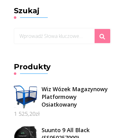
Szukaj
Szukasz
czegoś?
Produkty
Wiz Wózek Magazynowy
Platformowy
Osiatkowany
1 525,20
zł
Suunto 9 All Black
(SS050257000)