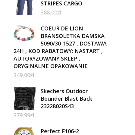
STRIPES CARGO
388,00
zł
COEUR DE LION
BRANSOLETKA DAMSKA
5090/30-1527 , DOSTAWA
24H , KOD RABATOWY: NASTART ,
AUTORYZOWANY SKLEP ,
ORYGINALNE OPAKOWANIE
349,00
zł
Skechers Outdoor
Bounder Blast Back
23228020S43
379,99
zł
Perfect F106-2