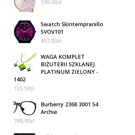
199,00
zł
Swatch Skintempranillo
SVOV101
457,00
zł
WAGA KOMPLET
BIŻUTERII SZKLANEJ
PLATINUM ZIELONY -
1402
135,59
zł
Burberry 2368 3001 54
Archie
799,99
zł