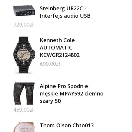
Steinberg UR22C -
Interfejs audio USB
729,00
zł
Kenneth Cole
AUTOMATIC
KCWGR2124802
690,00
zł
Alpine Pro Spodnie
męskie MPAY592 ciemno
szary 50
459,00
zł
Thom Olson Cbto013