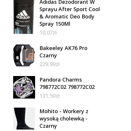
Adidas Dezodorant W
Sprayu After Sport Cool
& Aromatic Deo Body
Spray 150Ml
10,07
zł
Bakeeley AK76 Pro
Czarny
229,99
zł
Pandora Charms
798772C02 798772C02
131,50
zł
Mohito - Workery z
wysoką cholewką -
Czarny