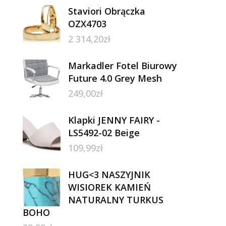
Staviori Obrączka
OZX4703
2 314,20
zł
Markadler Fotel Biurowy
Future 4.0 Grey Mesh
249,00
zł
Klapki JENNY FAIRY -
LS5492-02 Beige
109,99
zł
HUG<3 NASZYJNIK
WISIOREK KAMIEŃ
NATURALNY TURKUS
BOHO