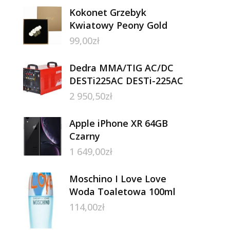
Kokonet Grzebyk
Kwiatowy Peony Gold
99,00
zł
Dedra MMA/TIG AC/DC
DESTi225AC DESTi-225AC
2 950,50
zł
Apple iPhone XR 64GB
Czarny
1 649,00
zł
Moschino I Love Love
Woda Toaletowa 100ml
114,00
zł