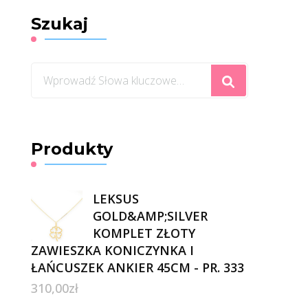
Szukaj
Szukasz
czegoś?
Produkty
LEKSUS
GOLD&AMP;SILVER
KOMPLET ZŁOTY
ZAWIESZKA KONICZYNKA I
ŁAŃCUSZEK ANKIER 45CM - PR. 333
310,00
zł