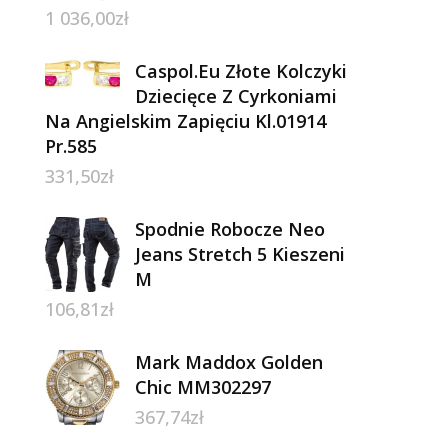
1 036,00
zł
Caspol.Eu Złote Kolczyki
Dziecięce Z Cyrkoniami
Na Angielskim Zapięciu Kl.01914
Pr.585
331,50
zł
Spodnie Robocze Neo
Jeans Stretch 5 Kieszeni
M
106,81
zł
Mark Maddox Golden
Chic MM302297
367,74
zł