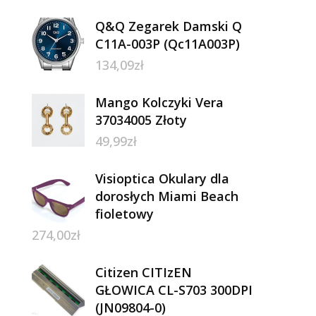
Q&Q Zegarek Damski Q
C11A-003P (Qc11A003P)
134,09
zł
Mango Kolczyki Vera
37034005 Złoty
49,99
zł
Visioptica Okulary dla
dorosłych Miami Beach
fioletowy
274,00
zł
Citizen CITIzEN
GŁOWICA CL-S703 300DPI
(JN09804-0)