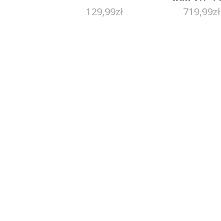
129,99
zł
719,99
zł
40F2JTFP
Czarny