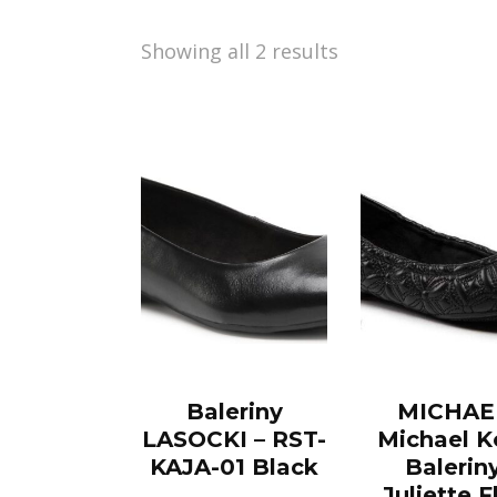
Showing all 2 results
Baleriny
MICHAE
LASOCKI – RST-
Michael K
KAJA-01 Black
Balerin
Juliette F