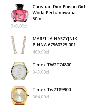
Christian Dior Poison Girl
Woda Perfumowana
50ml
349,00
zł
MARELLA NASZYJNIK -
PINNA 67560325 001
469,99
zł
Timex TW2T74800
343,00
zł
Timex Tw2T89900
364,00
zł