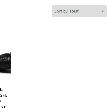
L
ors
y
lat