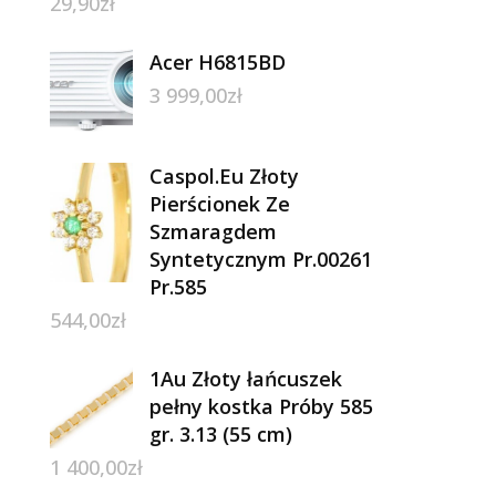
29,90
zł
Acer H6815BD
3 999,00
zł
Caspol.Eu Złoty
Pierścionek Ze
Szmaragdem
Syntetycznym Pr.00261
Pr.585
544,00
zł
1Au Złoty łańcuszek
pełny kostka Próby 585
gr. 3.13 (55 cm)
1 400,00
zł