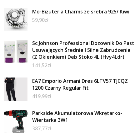
Mo-Biżuteria Charms ze srebra 925/ Kiwi
59,90
zł
Sc Johnson Professional Dozownik Do Past
Usuwających Średnie I Silne Zabrudzenia
(Z Okienkiem) Deb Stoko 4L (Hvy4Ldr)
141,52
zł
EA7 Emporio Armani Dres 6LTV57 TJCQZ
1200 Czarny Regular Fit
419,99
zł
Parkside Akumulatorowa Wkrętarko-
Wiertarka 3W1
387,77
zł