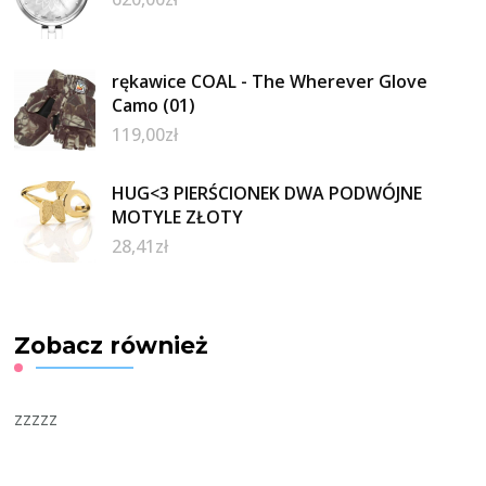
rękawice COAL - The Wherever Glove
Camo (01)
119,00
zł
HUG<3 PIERŚCIONEK DWA PODWÓJNE
MOTYLE ZŁOTY
28,41
zł
Zobacz również
zzzzz