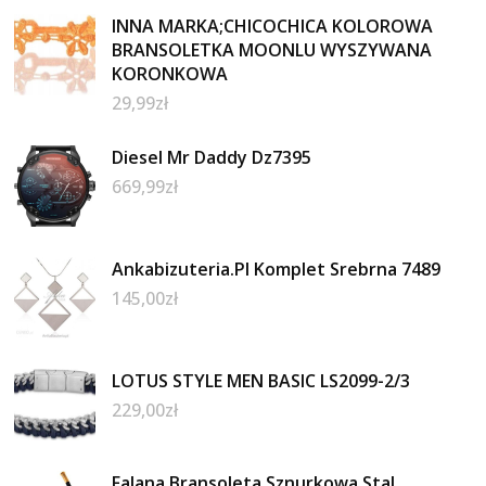
INNA MARKA;CHICOCHICA KOLOROWA
BRANSOLETKA MOONLU WYSZYWANA
KORONKOWA
29,99
zł
Diesel Mr Daddy Dz7395
669,99
zł
Ankabizuteria.Pl Komplet Srebrna 7489
145,00
zł
LOTUS STYLE MEN BASIC LS2099-2/3
229,00
zł
Falana Bransoleta Sznurkowa Stal