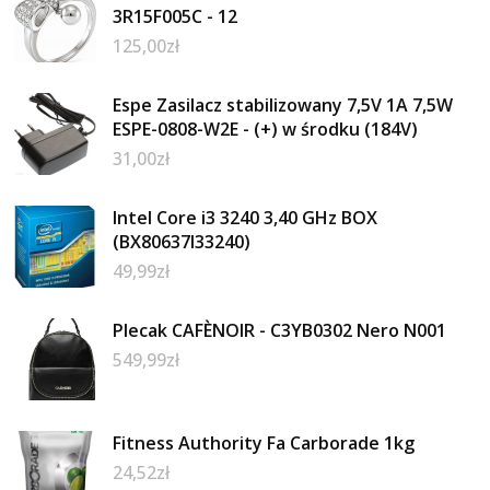
3R15F005C - 12
125,00
zł
Espe Zasilacz stabilizowany 7,5V 1A 7,5W
ESPE-0808-W2E - (+) w środku (184V)
31,00
zł
Intel Core i3 3240 3,40 GHz BOX
(BX80637I33240)
49,99
zł
Plecak CAFÈNOIR - C3YB0302 Nero N001
549,99
zł
Fitness Authority Fa Carborade 1kg
24,52
zł