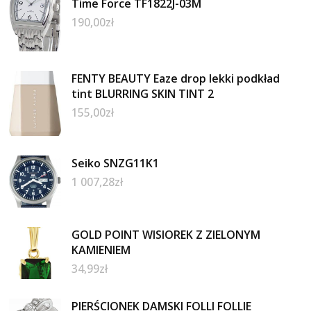
Time Force TF1822J-03M
190,00
zł
FENTY BEAUTY Eaze drop lekki podkład
tint BLURRING SKIN TINT 2
155,00
zł
Seiko SNZG11K1
1 007,28
zł
GOLD POINT WISIOREK Z ZIELONYM
KAMIENIEM
34,99
zł
PIERŚCIONEK DAMSKI FOLLI FOLLIE