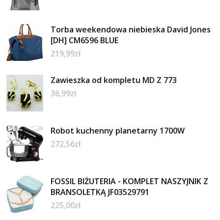
Torba weekendowa niebieska David Jones
[DH] CM6596 BLUE
219,99
zł
Zawieszka od kompletu MD Z 773
36,99
zł
Robot kuchenny planetarny 1700W
272,56
zł
FOSSIL BIŻUTERIA - KOMPLET NASZYJNIK Z
BRANSOLETKĄ JF03529791
225,00
zł