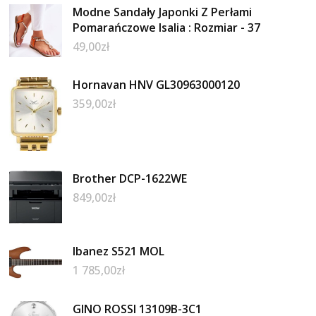
Modne Sandały Japonki Z Perłami
Pomarańczowe Isalia : Rozmiar - 37
49,00
zł
Hornavan HNV GL30963000120
359,00
zł
Brother DCP-1622WE
849,00
zł
Ibanez S521 MOL
1 785,00
zł
GINO ROSSI 13109B-3C1