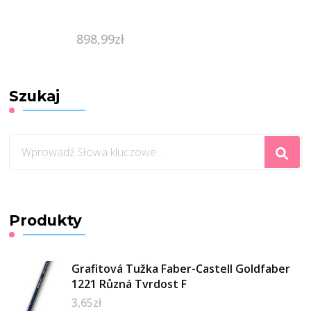
898,99
zł
Szukaj
Szukasz
czegoś?
Produkty
Grafitová Tužka Faber-Castell Goldfaber
1221 Různá Tvrdost F
3,65
zł