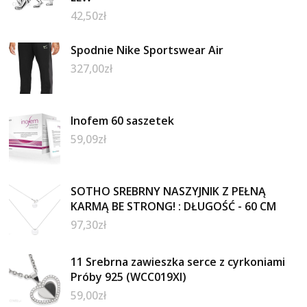
42,50
zł
Spodnie Nike Sportswear Air
327,00
zł
Inofem 60 saszetek
59,09
zł
SOTHO SREBRNY NASZYJNIK Z PEŁNĄ
KARMĄ BE STRONG! : DŁUGOŚĆ - 60 CM
97,30
zł
11 Srebrna zawieszka serce z cyrkoniami
Próby 925 (WCC019XI)
59,00
zł