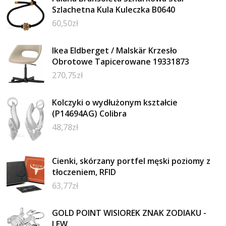
Szlachetna Kula Kuleczka B0640
60,50
zł
Ikea Eldberget / Malskär Krzesło
Obrotowe Tapicerowane 19331873
270,75
zł
Kolczyki o wydłużonym kształcie
(P14694AG) Colibra
48,78
zł
Cienki, skórzany portfel męski poziomy z
tłoczeniem, RFID
63,77
zł
GOLD POINT WISIOREK ZNAK ZODIAKU -
LEW