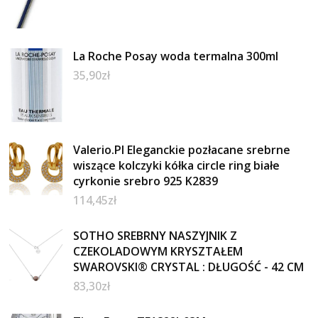
La Roche Posay woda termalna 300ml
35,90
zł
Valerio.Pl Eleganckie pozłacane srebrne
wiszące kolczyki kółka circle ring białe
cyrkonie srebro 925 K2839
114,45
zł
SOTHO SREBRNY NASZYJNIK Z
CZEKOLADOWYM KRYSZTAŁEM
SWAROVSKI® CRYSTAL : DŁUGOŚĆ - 42 CM
83,30
zł