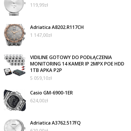
119,99
zł
Adriatica A8202.R117CH
1 147,00
zł
VIDILINE GOTOWY DO PODŁĄCZENIA
MONITORING 14 KAMER IP 2MPX POE HDD
1TB APKA P2P
5 059,10
zł
Casio GM-6900-1ER
624,00
zł
Adriatica A3762.517FQ
620,00
zł