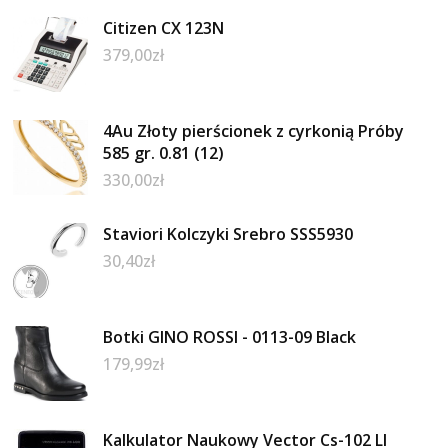
Citizen CX 123N
379,00
zł
4Au Złoty pierścionek z cyrkonią Próby
585 gr. 0.81 (12)
330,00
zł
Staviori Kolczyki Srebro SSS5930
30,40
zł
Botki GINO ROSSI - 0113-09 Black
179,99
zł
Kalkulator Naukowy Vector Cs-102 Ll