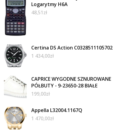
Logarytmy H6A
48,51
zł
Certina DS Action C0328511105702
1 434,00
zł
CAPRICE WYGODNE SZNUROWANE
PÓŁBUTY - 9-23650-28 BIAŁE
199,00
zł
Appella L32004.1167Q
1 470,00
zł