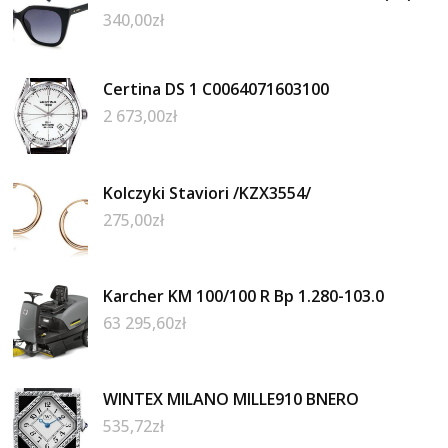
340,00
zł
Certina DS 1 C0064071603100
2 673,00
zł
Kolczyki Staviori /KZX3554/
275,00
zł
Karcher KM 100/100 R Bp 1.280-103.0
63 295,60
zł
WINTEX MILANO MILLE910 BNERO
535,72
zł