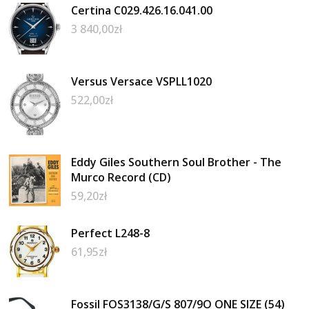
Certina C029.426.16.041.00
3 840,00
zł
Versus Versace VSPLL1020
522,00
zł
Eddy Giles Southern Soul Brother - The
Murco Record (CD)
59,20
zł
Perfect L248-8
61,95
zł
Fossil FOS3138/G/S 807/9O ONE SIZE (54)