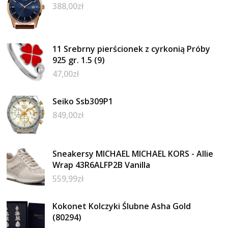
388,00
zł
11 Srebrny pierścionek z cyrkonią Próby
925 gr. 1.5 (9)
47,00
zł
Seiko Ssb309P1
849,00
zł
Sneakersy MICHAEL MICHAEL KORS - Allie
Wrap 43R6ALFP2B Vanilla
559,99
zł
Kokonet Kolczyki Ślubne Asha Gold
(80294)