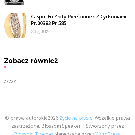
Caspol.Eu Złoty Pierścionek Z Cyrkoniami
Pr.00383 Pr.585
816,00
zł
Zobacz również
zzzzz
© prawa autorskie2026
Życie na plusie
. Wszelkie prawa
zastrzeżone.
Blossom Speaker | Stworzony przez
Blossom Themes
.Napędzane przez
WordPress
.