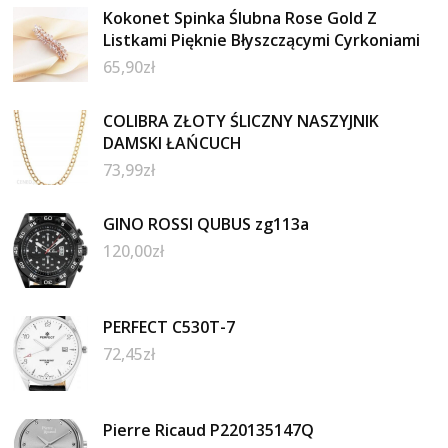
Kokonet Spinka Ślubna Rose Gold Z
Listkami Pięknie Błyszczącymi Cyrkoniami
65,90
zł
COLIBRA ZŁOTY ŚLICZNY NASZYJNIK
DAMSKI ŁAŃCUCH
73,99
zł
GINO ROSSI QUBUS zg113a
120,00
zł
PERFECT C530T-7
72,45
zł
Pierre Ricaud P220135147Q