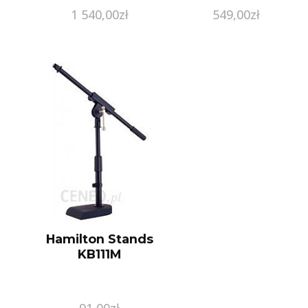
1 540,00
zł
549,00
zł
Hamilton Stands
KB111M
91,00
zł