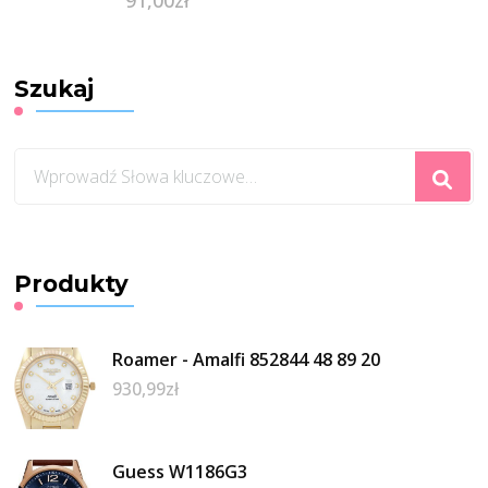
Szukaj
Szukasz
czegoś?
Produkty
Roamer - Amalfi 852844 48 89 20
930,99
zł
Guess W1186G3