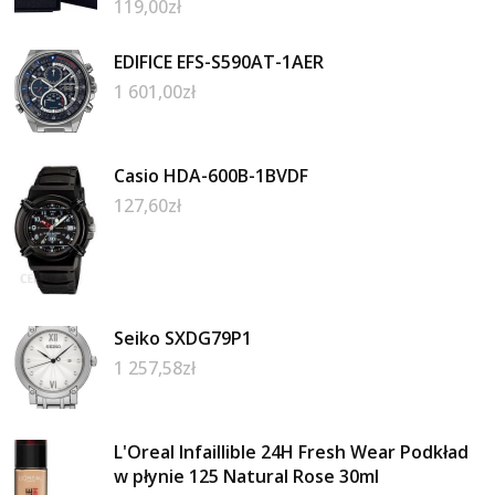
119,00
zł
EDIFICE EFS-S590AT-1AER
1 601,00
zł
Casio HDA-600B-1BVDF
127,60
zł
Seiko SXDG79P1
1 257,58
zł
L'Oreal Infaillible 24H Fresh Wear Podkład
w płynie 125 Natural Rose 30ml