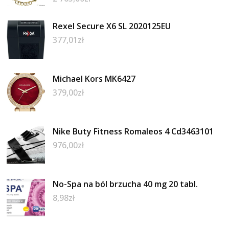
Rexel Secure X6 SL 2020125EU
377,01
zł
Michael Kors MK6427
379,00
zł
Nike Buty Fitness Romaleos 4 Cd3463101
976,00
zł
No-Spa na ból brzucha 40 mg 20 tabl.
8,98
zł