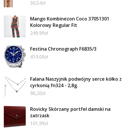
30,54
zł
Mango Kombinezon Coco 37051301
Kolorowy Regular Fit
249,99
zł
Festina Chronograph F6835/3
419,00
zł
Falana Naszyjnik podwójny serce kółko z
cyrkonią fn324 - 2,8g.
90,20
zł
Rovicky Skórzany portfel damski na
zatrzask
101,99
zł