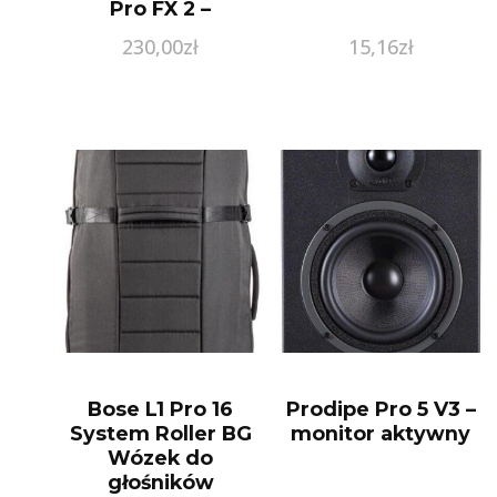
Pro FX 2 –
kanałowy
230,00
zł
15,16
zł
Bose L1 Pro 16
Prodipe Pro 5 V3 –
System Roller BG
monitor aktywny
Wózek do
głośników