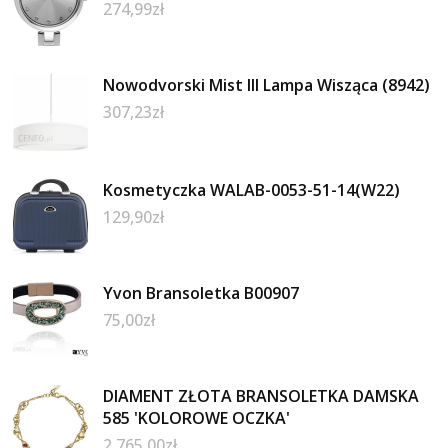
274,99
zł
Nowodvorski Mist III Lampa Wisząca (8942)
307,23
zł
Kosmetyczka WALAB-0053-51-14(W22)
129,90
zł
Yvon Bransoletka B00907
75,00
zł
DIAMENT ZŁOTA BRANSOLETKA DAMSKA
585 'KOLOROWE OCZKA'
2 765,00
zł