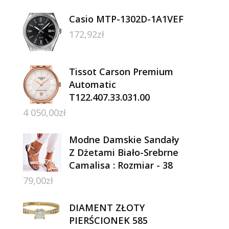
Casio MTP-1302D-1A1VEF
172,92
zł
Tissot Carson Premium
Automatic
T122.407.33.031.00
4 050,00
zł
Modne Damskie Sandały
Z Dżetami Biało-Srebrne
Camalisa : Rozmiar - 38
79,00
zł
DIAMENT ZŁOTY
PIERŚCIONEK 585