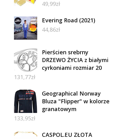
49,99
zł
Evering Road (2021)
44,86
zł
Pierścien srebrny
DRZEWO ŻYCIA z białymi
cyrkoniami rozmiar 20
131,77
zł
Geographical Norway
Bluza "Flipper" w kolorze
granatowym
133,95
zł
CASPOL.EU ZŁOTA