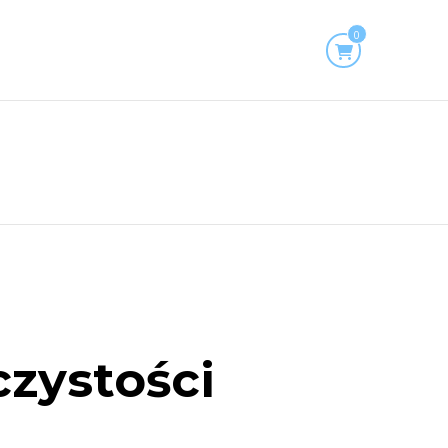
0
czystości