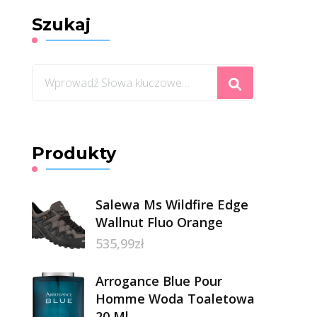
Szukaj
Szukasz
czegoś?
Produkty
Salewa Ms Wildfire Edge
Wallnut Fluo Orange
535,99
zł
Arrogance Blue Pour
Homme Woda Toaletowa
20 Ml