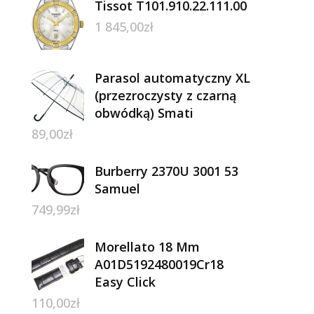
Tissot T101.910.22.111.00
1 845,00
zł
Parasol automatyczny XL
(przezroczysty z czarną
obwódką) Smati
89,00
zł
Burberry 2370U 3001 53
Samuel
749,99
zł
Morellato 18 Mm
A01D5192480019Cr18
Easy Click
110,00
zł