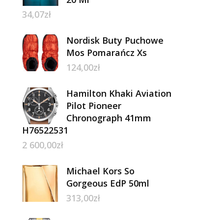
34,07
zł
Nordisk Buty Puchowe
Mos Pomarańcz Xs
124,00
zł
Hamilton Khaki Aviation
Pilot Pioneer
Chronograph 41mm
H76522531
2 600,00
zł
Michael Kors So
Gorgeous EdP 50ml
313,00
zł