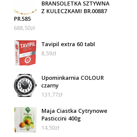
BRANSOLETKA SZTYWNA
Z KULECZKAMI BR.00887
PR.585
688,50
zł
Tavipil extra 60 tabl
8,59
zł
Upominkarnia COLOUR
czarny
131,77
zł
Maja Ciastka Cytrynowe
Pasticcini 400g
14,50
zł