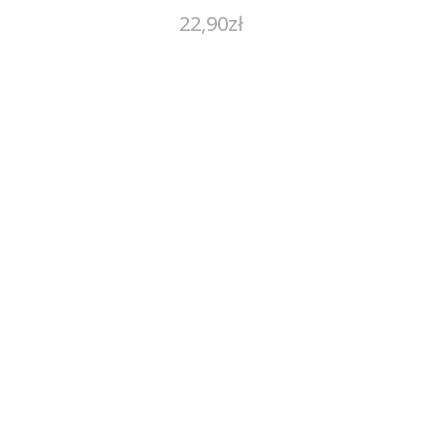
22,90
zł