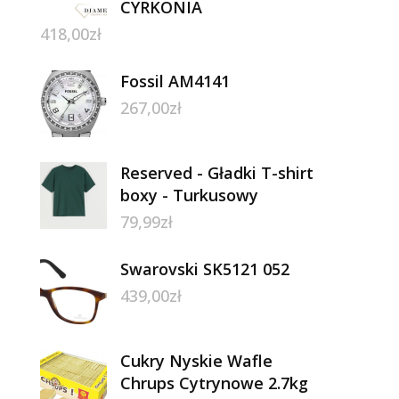
CYRKONIA
418,00
zł
Fossil AM4141
267,00
zł
Reserved - Gładki T-shirt
boxy - Turkusowy
79,99
zł
Swarovski SK5121 052
439,00
zł
Cukry Nyskie Wafle
Chrups Cytrynowe 2.7kg