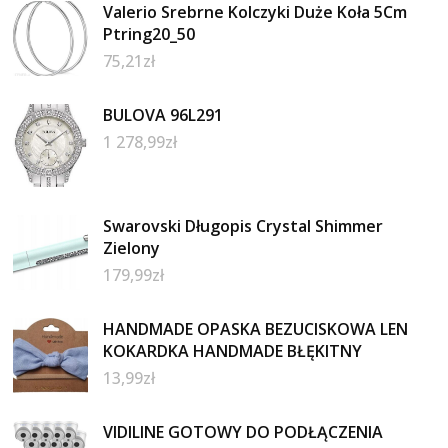
Valerio Srebrne Kolczyki Duże Koła 5Cm
Ptring20_50
75,21
zł
BULOVA 96L291
1 278,99
zł
Swarovski Długopis Crystal Shimmer
Zielony
179,99
zł
HANDMADE OPASKA BEZUCISKOWA LEN
KOKARDKA HANDMADE BŁĘKITNY
13,99
zł
VIDILINE GOTOWY DO PODŁĄCZENIA