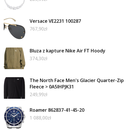
Versace VE2231 100287
767,90
zł
Bluza z kapture Nike Air FT Hoody
374,30
zł
The North Face Men's Glacier Quarter-Zip
Fleece > 0A5IHPJK31
249,99
zł
Roamer 862837-41-45-20
1 088,00
zł