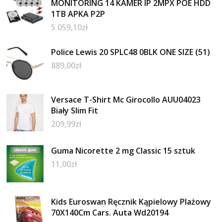
MONITORING 14 KAMER IP 2MPX POE HDD
1TB APKA P2P
5 059,10
zł
Police Lewis 20 SPLC48 0BLK ONE SIZE (51)
889,00
zł
Versace T-Shirt Mc Girocollo AUU04023
Biały Slim Fit
209,99
zł
Guma Nicorette 2 mg Classic 15 sztuk
11,00
zł
Kids Euroswan Ręcznik Kąpielowy Plażowy
70X140Cm Cars. Auta Wd20194