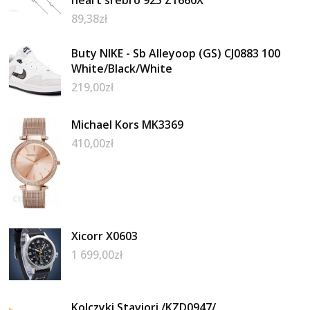
89,38
zł
Buty NIKE - Sb Alleyoop (GS) CJ0883 100
White/Black/White
219,00
zł
Michael Kors MK3369
410,00
zł
Xicorr X0603
1 699,00
zł
Kolczyki Staviori /KZD0947/