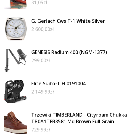
31,05
zł
G. Gerlach Cws T-1 White Silver
2 600,00
zł
GENESIS Radium 400 (NGM-1377)
299,00
zł
Elite Suito-T EL0191004
2 149,99
zł
Trzewiki TIMBERLAND - Cityroam Chukka
TB0A1TFB3581 Md Brown Full Grain
729,99
zł