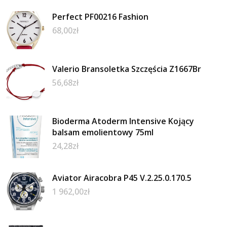
Perfect PF00216 Fashion
68,00
zł
Valerio Bransoletka Szczęścia Z1667Br
56,68
zł
Bioderma Atoderm Intensive Kojący
balsam emolientowy 75ml
24,28
zł
Aviator Airacobra P45 V.2.25.0.170.5
1 962,00
zł