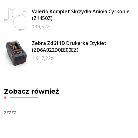
Valerio Komplet Skrzydła Anioła Cyrkonie
(Z1450Z)
139,52
zł
Zebra Zd611D Drukarka Etykiet
(ZD6A022D0EE00EZ)
1 917,22
zł
Zobacz również
zzzzz