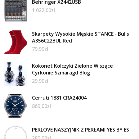
Behringer X2442USB
1 022,00
zł
Skarpety Wysokie Męskie STANCE - Bulls
A356C22BUL Red
79,99
zł
Kokonet Kolczyki Zielone Wiszące
Cyrkonie Szmaragd Blog
29,90
zł
Cerruti 1881 CRA24004
869,00
zł
PERLOVE NASZYJNIK Z PERŁAMI YES BY ES
289,99
zł