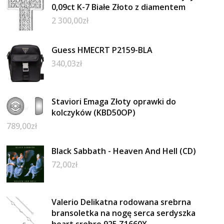
0,09ct K-7 Białe Złoto z diamentem
2 300,00
zł
Guess HMECRT P2159-BLA
340,03
zł
Staviori Emaga Złoty oprawki do
kolczyków (KBD50OP)
789,00
zł
Black Sabbath - Heaven And Hell (CD)
72,00
zł
Valerio Delikatna rodowana srebrna
bransoletka na nogę serca serdyszka
heart srebro 925 Z1660X