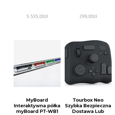
5 535,00
zł
299,00
zł
MyBoard
Tourbox Neo
Interaktywna półka
Szybka Bezpieczna
myBoard PT-WB1
Dostawa Lub