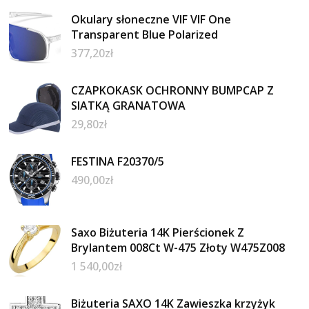
Okulary słoneczne VIF VIF One
Transparent Blue Polarized
377,20
zł
CZAPKOKASK OCHRONNY BUMPCAP Z
SIATKĄ GRANATOWA
29,80
zł
FESTINA F20370/5
490,00
zł
Saxo Biżuteria 14K Pierścionek Z
Brylantem 008Ct W-475 Złoty W475Z008
1 540,00
zł
Biżuteria SAXO 14K Zawieszka krzyżyk