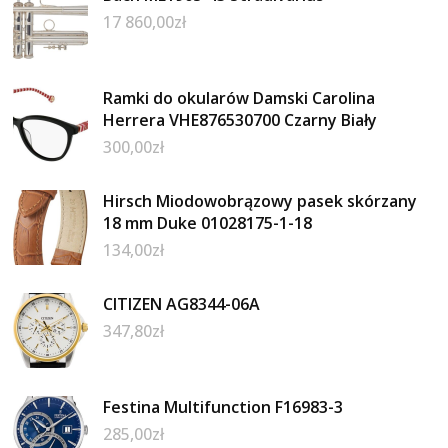
17 860,00
zł
Ramki do okularów Damski Carolina
Herrera VHE876530700 Czarny Biały
300,00
zł
Hirsch Miodowobrązowy pasek skórzany
18 mm Duke 01028175-1-18
134,00
zł
CITIZEN AG8344-06A
347,80
zł
Festina Multifunction F16983-3
285,00
zł