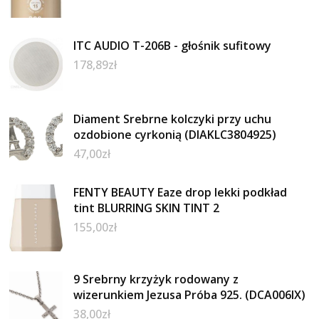
ITC AUDIO T-206B - głośnik sufitowy
178,89
zł
Diament Srebrne kolczyki przy uchu
ozdobione cyrkonią (DIAKLC3804925)
47,00
zł
FENTY BEAUTY Eaze drop lekki podkład
tint BLURRING SKIN TINT 2
155,00
zł
9 Srebrny krzyżyk rodowany z
wizerunkiem Jezusa Próba 925. (DCA006IX)
38,00
zł