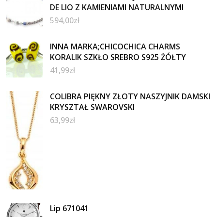
DE LIO Z KAMIENIAMI NATURALNYMI
594,00
zł
INNA MARKA;CHICOCHICA CHARMS
KORALIK SZKŁO SREBRO S925 ŻÓŁTY
41,99
zł
COLIBRA PIĘKNY ZŁOTY NASZYJNIK DAMSKI
KRYSZTAŁ SWAROVSKI
63,99
zł
Lip 671041