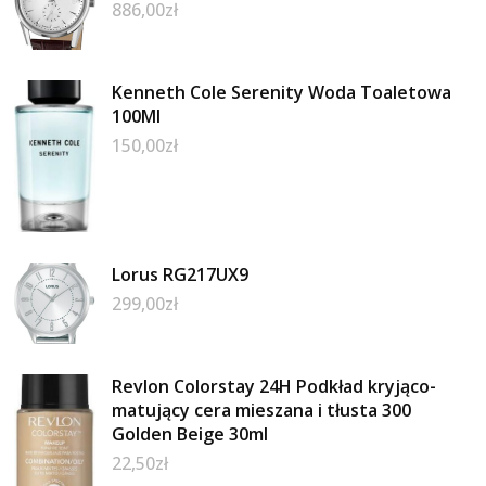
886,00
zł
Kenneth Cole Serenity Woda Toaletowa
100Ml
150,00
zł
Lorus RG217UX9
299,00
zł
Revlon Colorstay 24H Podkład kryjąco-
matujący cera mieszana i tłusta 300
Golden Beige 30ml
22,50
zł