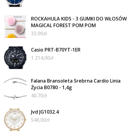
ROCKAHULA KIDS - 3 GUMKI DO WŁOSÓW
MAGICAL FOREST POM POM
33,90
zł
Casio PRT-B70YT-1ER
1 214,00
zł
Falana Bransoleta Srebrna Cardio Linia
Życia B0780 - 1,4g
40,70
zł
Jvd JG1032.4
546,00
zł