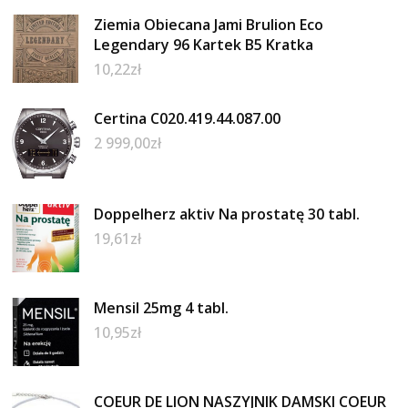
Ziemia Obiecana Jami Brulion Eco
Legendary 96 Kartek B5 Kratka
10,22
zł
Certina C020.419.44.087.00
2 999,00
zł
Doppelherz aktiv Na prostatę 30 tabl.
19,61
zł
Mensil 25mg 4 tabl.
10,95
zł
COEUR DE LION NASZYJNIK DAMSKI COEUR