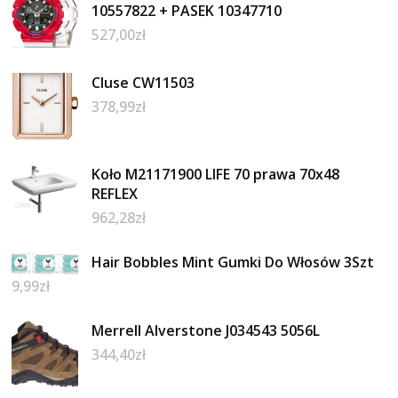
10557822 + PASEK 10347710
527,00
zł
Cluse CW11503
378,99
zł
Koło M21171900 LIFE 70 prawa 70x48
REFLEX
962,28
zł
Hair Bobbles Mint Gumki Do Włosów 3Szt
9,99
zł
Merrell Alverstone J034543 5056L
344,40
zł