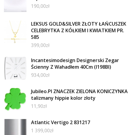
190,00
zł
LEKSUS GOLD&SILVER ZŁOTY ŁAŃCUSZEK
CELEBRYTKA Z KÓŁKIEM I KWIATKIEM PR.
585
399,00
zł
Incantesimodesign Designerski Zegar
Ścienny Z Wahadłem 40Cm (I198Bl)
934,00
zł
Jubileo.Pl ZNACZEK ZIELONA KONICZYNKA
talizmany hippie kolor złoty
11,90
zł
Atlantic Vertigo 2 831217
1 399,00
zł