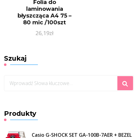
Folia do
laminowania
błyszcząca A4 75 –
80 mic /100szt
APEX
26,19
zł
Szukaj
Szukasz
czegoś?
Produkty
Casio G-SHOCK SET GA-100B-7AER + BEZEL