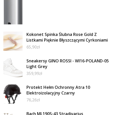
Kokonet Spinka Ślubna Rose Gold Z
Listkami Pięknie Błyszczącymi Cyrkoniami
65,90
zł
Sneakersy GINO ROSSI - WI16-POLAND-05
Light Grey
359,99
zł
Protekt Hełm Ochronny Atra 10
Elektroizolacyjny Czarny
76,26
zł
Bach ML190S-43 Stradivarius