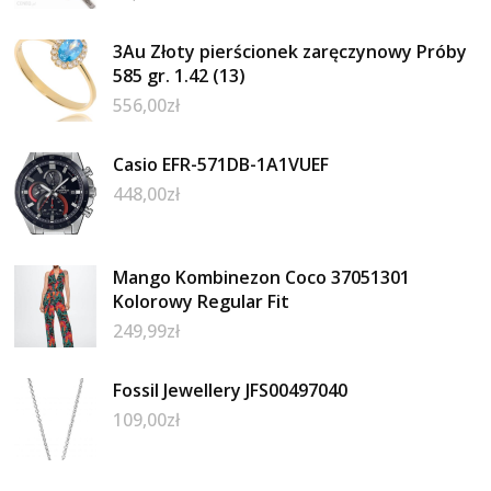
3Au Złoty pierścionek zaręczynowy Próby
585 gr. 1.42 (13)
556,00
zł
Casio EFR-571DB-1A1VUEF
448,00
zł
Mango Kombinezon Coco 37051301
Kolorowy Regular Fit
249,99
zł
Fossil Jewellery JFS00497040
109,00
zł