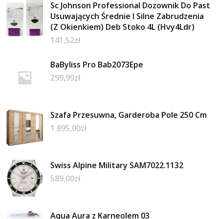
Sc Johnson Professional Dozownik Do Past
Usuwających Średnie I Silne Zabrudzenia
(Z Okienkiem) Deb Stoko 4L (Hvy4Ldr)
141,52
zł
BaByliss Pro Bab2073Epe
299,99
zł
Szafa Przesuwna, Garderoba Pole 250 Cm
1 895,00
zł
Swiss Alpine Military SAM7022.1132
589,00
zł
Aqua Aura z Karneolem 03