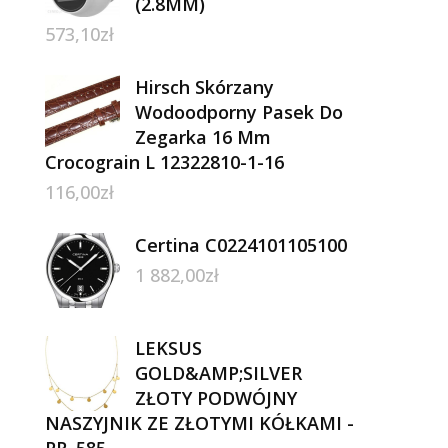
(2.8MM)
573,10
zł
Hirsch Skórzany
Wodoodporny Pasek Do
Zegarka 16 Mm
Crocograin L 12322810-1-16
116,00
zł
Certina C0224101105100
1 882,00
zł
LEKSUS
GOLD&AMP;SILVER
ZŁOTY PODWÓJNY
NASZYJNIK ZE ZŁOTYMI KÓŁKAMI -
PR. 585