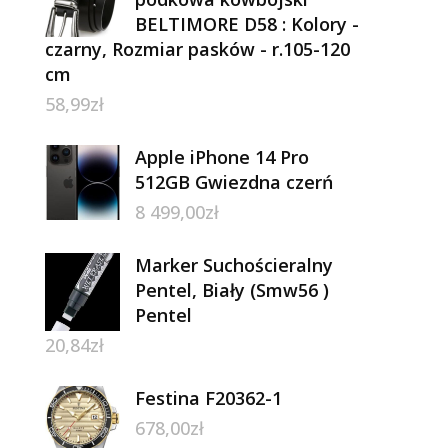
BELTIMORE D58 : Kolory -
czarny, Rozmiar pasków - r.105-120
cm
58,99
zł
Apple iPhone 14 Pro
512GB Gwiezdna czerń
8 499,00
zł
Marker Suchościeralny
Pentel, Biały (Smw56 )
Pentel
20,84
zł
Festina F20362-1
678,00
zł