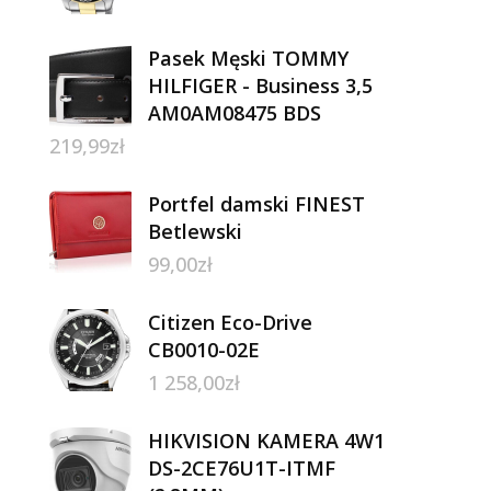
Pasek Męski TOMMY
HILFIGER - Business 3,5
AM0AM08475 BDS
219,99
zł
Portfel damski FINEST
Betlewski
99,00
zł
Citizen Eco-Drive
CB0010-02E
1 258,00
zł
HIKVISION KAMERA 4W1
DS-2CE76U1T-ITMF