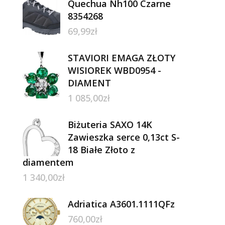
Quechua Nh100 Czarne
8354268
69,99
zł
STAVIORI EMAGA ZŁOTY
WISIOREK WBD0954 -
DIAMENT
1 085,00
zł
Biżuteria SAXO 14K
Zawieszka serce 0,13ct S-
18 Białe Złoto z
diamentem
1 340,00
zł
Adriatica A3601.1111QFz
760,00
zł