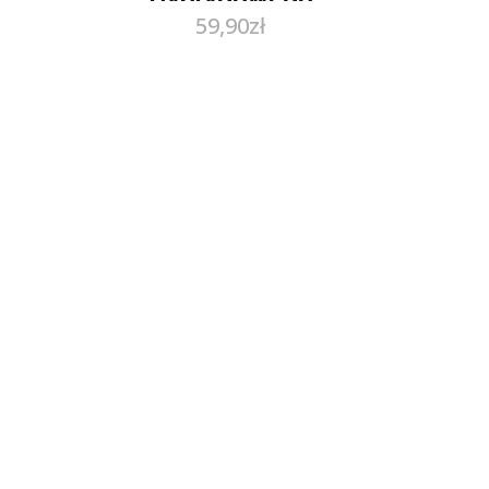
59,90
zł