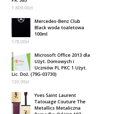
1 809,00
zł
Mercedes-Benz Club
Black woda toaletowa
100ml
178,00
zł
Microsoft Office 2013 dla
Użyt. Domowych i
Uczniów PL PKC 1 Użyt.
Lic. Doż. (79G-03730)
139,99
zł
Yves Saint Laurent
Tatouage Couture The
Metallics Metaliczna