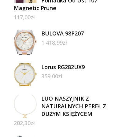
Pomadka Od Ust 107
Magnetic Prune
117,00
zł
BULOVA 98P207
1 418,99
zł
Lorus RG282UX9
359,00
zł
LUO NASZYJNIK Z
NATURALNYCH PEREŁ Z
DUŻYM KSIĘŻYCEM
202,30
zł