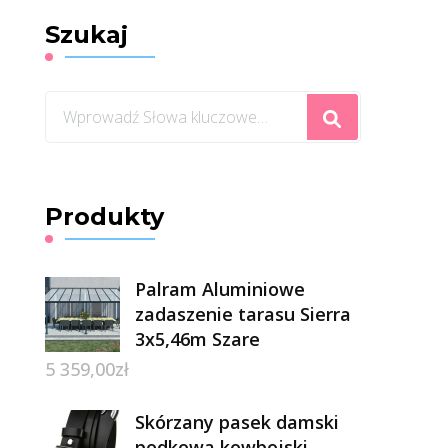
Szukaj
Szukasz
czegoś?
Produkty
Palram Aluminiowe
zadaszenie tarasu Sierra
3x5,46m Szare
5 359,00
zł
Skórzany pasek damski
podkowa kowbojski