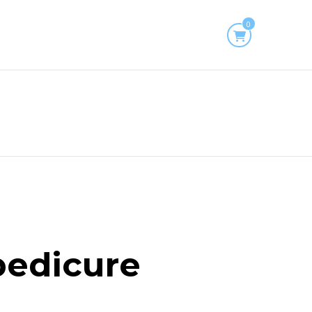
0
pedicure