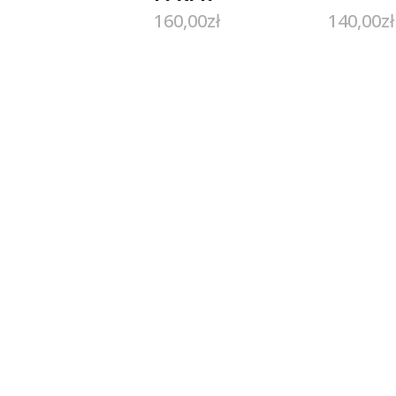
160,00
zł
140,00
zł
American Cut –
ETUI GRATIS!
2.75