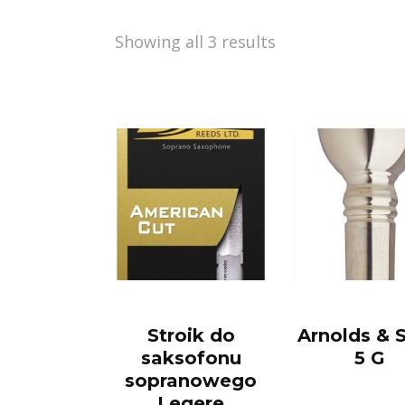
Showing all 3 results
Stroik do
Arnolds & 
saksofonu
5 G
sopranowego
Legere