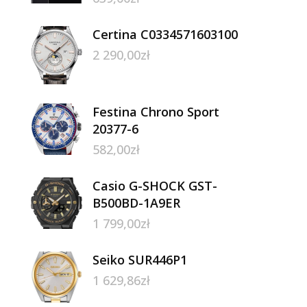
Certina C0334571603100
2 290,00
zł
Festina Chrono Sport
20377-6
582,00
zł
Casio G-SHOCK GST-
B500BD-1A9ER
1 799,00
zł
Seiko SUR446P1
1 629,86
zł