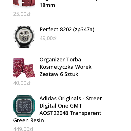
18mm
25,00
zł
Perfect 8202 (zp347a)
49,00
zł
Organizer Torba
Kosmetyczka Worek
Zestaw 6 Sztuk
40,00
zł
Adidas Originals - Street
Digital One GMT
AOST22048 Transparent
Green Resin
449,00
zł