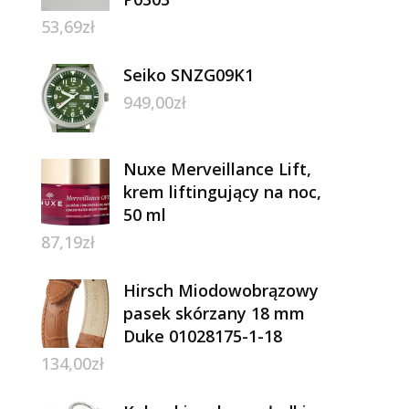
53,69
zł
Seiko SNZG09K1
949,00
zł
Nuxe Merveillance Lift,
krem liftingujący na noc,
50 ml
87,19
zł
Hirsch Miodowobrązowy
pasek skórzany 18 mm
Duke 01028175-1-18
134,00
zł