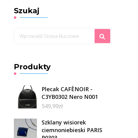
Szukaj
Szukasz
czegoś?
Produkty
Plecak CAFÈNOIR -
C3YB0302 Nero N001
549,99
zł
Szklany wisiorek
ciemnoniebieski PARIS
P0303