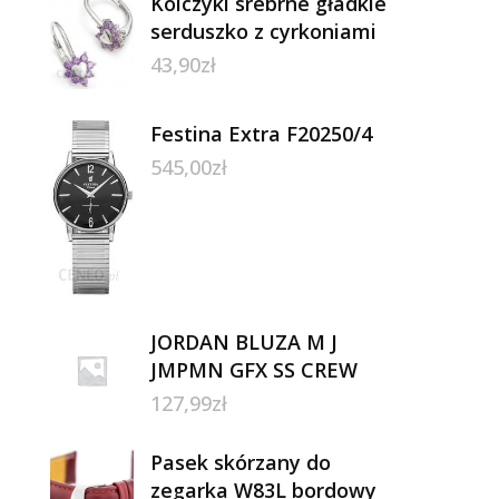
Kolczyki srebrne gładkie
serduszko z cyrkoniami
43,90
zł
Festina Extra F20250/4
545,00
zł
JORDAN BLUZA M J
JMPMN GFX SS CREW
127,99
zł
Pasek skórzany do
zegarka W83L bordowy