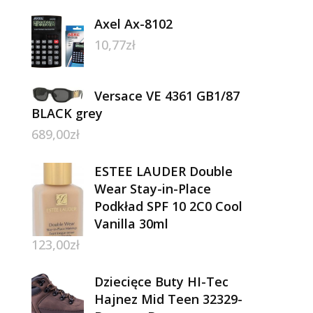
Axel Ax-8102
10,77
zł
Versace VE 4361 GB1/87
BLACK grey
689,00
zł
ESTEE LAUDER Double
Wear Stay-in-Place
Podkład SPF 10 2C0 Cool
Vanilla 30ml
123,00
zł
Dziecięce Buty HI-Tec
Hajnez Mid Teen 32329-