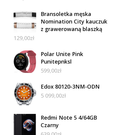
Bransoletka męska
Nomination City kauczuk
z grawerowaną blaszką
129,00
zł
Polar Unite Pink
Punitepnksl
599,00
zł
Edox 80120-3NM-ODN
5 099,00
zł
Redmi Note 5 4/64GB
Czarny
639,00
zł