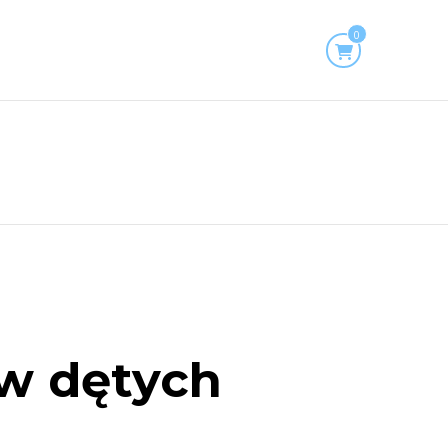
0
w dętych