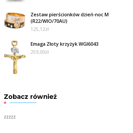
Zestaw pierścionków dzień-noc M
(R22/WIO/70AU)
125,12
zł
Emaga Złoty krzyżyk WGI6043
259,00
zł
Zobacz również
zzzzz