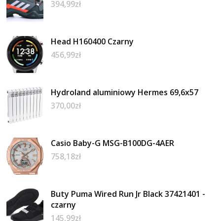
394,99
zł
Head H160400 Czarny
456,99
zł
Hydroland aluminiowy Hermes 69,6x57
370,00
zł
Casio Baby-G MSG-B100DG-4AER
758,18
zł
Buty Puma Wired Run Jr Black 37421401 -
czarny
145,99
zł