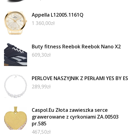
Appella L12005.1161Q
1 360,00
zł
Buty fitness Reebok Reebok Nano X2
609,30
zł
PERLOVE NASZYJNIK Z PERŁAMI YES BY ES
289,99
zł
Caspol.Eu Złota zawieszka serce
grawerowane z cyrkoniami ZA.00503
pr.585
467,50
zł