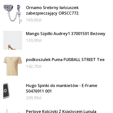
Ornamo Srebrny łańcuszek
zabezpieczający ORSCC772
169,00
zł
Mango Szpilki Audrey1 37001501 Beżowy
139,99
zł
podkoszulek Puma FUßBALL STREET Tee
142,70
zł
Hugo Spinki do mankietów - E-Frame
50476911 001
299,99
zł
Perlove Kolczyki Z Księżycem Lunula