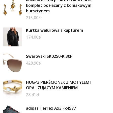
komplet pozłacany z koniakowym
bursztynem
215,00
zł
Kurtka welurowa z kapturem
174,00
zł
Swarovski SK0250-K 30F
428,90
zł
HUG<3 PIERŚCIONEK Z MOTYLEM I
OPALIZUJĄCYM KAMIENIEM
28,41
zł
adidas Terrex Ax3 Fx4577