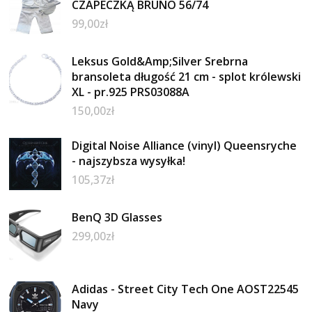
CZAPECZKĄ BRUNO 56/74
99,00
zł
Leksus Gold&Amp;Silver Srebrna
bransoleta długość 21 cm - splot królewski
XL - pr.925 PRS03088A
150,00
zł
Digital Noise Alliance (vinyl) Queensryche
- najszybsza wysyłka!
105,37
zł
BenQ 3D Glasses
299,00
zł
Adidas - Street City Tech One AOST22545
Navy