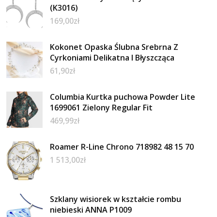
(K3016)
169,00
zł
Kokonet Opaska Ślubna Srebrna Z
Cyrkoniami Delikatna I Błyszcząca
61,90
zł
Columbia Kurtka puchowa Powder Lite
1699061 Zielony Regular Fit
469,99
zł
Roamer R-Line Chrono 718982 48 15 70
1 513,00
zł
Szklany wisiorek w kształcie rombu
niebieski ANNA P1009