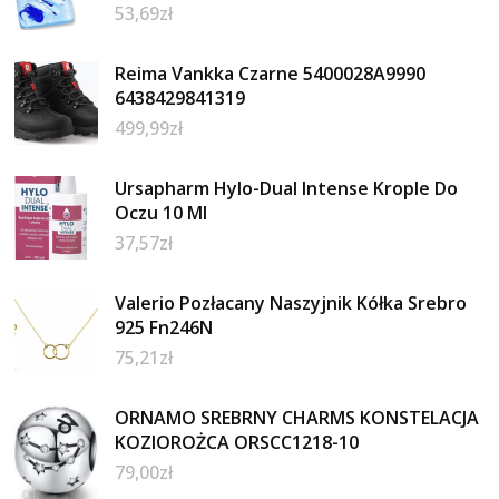
53,69
zł
Reima Vankka Czarne 5400028A9990
6438429841319
499,99
zł
Ursapharm Hylo-Dual Intense Krople Do
Oczu 10 Ml
37,57
zł
Valerio Pozłacany Naszyjnik Kółka Srebro
925 Fn246N
75,21
zł
ORNAMO SREBRNY CHARMS KONSTELACJA
KOZIOROŻCA ORSCC1218-10
79,00
zł