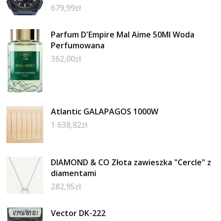
679,99
zł
Parfum D'Empire Mal Aime 50Ml Woda
Perfumowana
362,00
zł
Atlantic GALAPAGOS 1000W
1 638,82
zł
DIAMOND & CO Złota zawieszka "Cercle" z
diamentami
282,95
zł
Vector DK-222