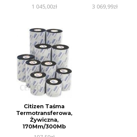
1 045,00
zł
3 069,99
zł
Citizen Taśma
Termotransferowa,
Żywiczna,
170Mm/300Mb
197,59
zł