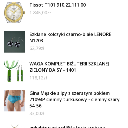
Tissot T101.910.22.111.00
1 845,00
zł
Szklane kolczyki czarno-białe LENORE
N1703
62,79
zł
WAGA KOMPLET BIŻUTERII SZKLANEJ
ZIELONY DAISY - 1401
118,12
zł
Gina Męskie slipy z szerszym bokiem
71094P ciemny turkusowy - ciemny szary
54-56
33,00
zł
ankabizuteria.pl Biżuteria srebrna