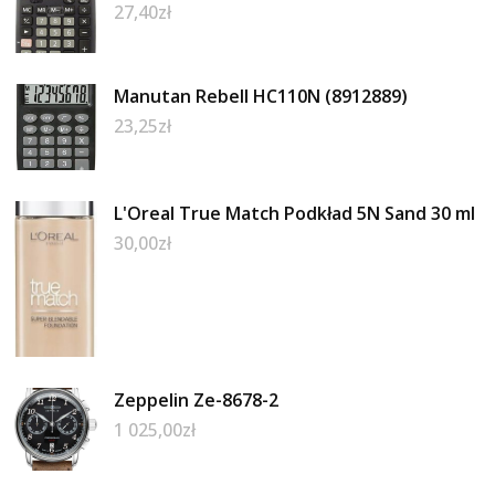
27,40
zł
Manutan Rebell HC110N (8912889)
23,25
zł
L'Oreal True Match Podkład 5N Sand 30 ml
30,00
zł
Zeppelin Ze-8678-2
1 025,00
zł