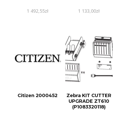
1 492,55
zł
1 133,00
zł
Citizen 2000452
Zebra KIT CUTTER
UPGRADE ZT610
(P1083320118)